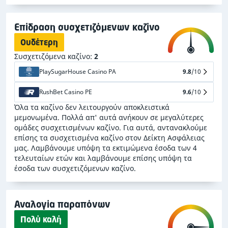
επωφεληθείτε από τα μπόνους ή τις προσφορές
του καζίνο. Για αυτόν τον λόγο, σας
Επίδραση συσχετιζόμενων καζίνο
συμβουλεύουμε να βρείτε ένα άλλο καζίνο με
Ουδέτερη
δίκαιους κανόνες ή να δείξετε τουλάχιστον
Συσχετιζόμενα καζίνο:
ιδιαίτερη προσοχή στους όρους και
2
προϋποθέσεις αυτού του καζίνο, αν αποφασίσετε
PlaySugarHouse Casino PA
9.8
/10
να παίξετε σε αυτό.
RushBet Casino PE
9.6
/10
Όλα τα καζίνο δεν λειτουργούν αποκλειστικά
Με βάση όλες τις πληροφορίες που αναφέραμε σε
μεμονωμένα. Πολλά απ' αυτά ανήκουν σε μεγαλύτερες
αυτήν την αξιολόγηση και τον πολύ υψηλό Δείκτη
ομάδες συσχετισμένων καζίνο. Για αυτά, αντανακλούμε
ασφάλειας αυτού του καζίνο, μπορούμε
επίσης τα συσχετισμένα καζίνο στον Δείκτη Ασφάλειας
συμπερασματικά να πούμε ότι το BetRivers at
μας. Λαμβάνουμε υπόψη τα εκτιμώμενα έσοδα των 4
τελευταίων ετών και λαμβάνουμε επίσης υπόψη τα
Harrington Raceway & Casino είναι ένα εξαιρετικό
έσοδα των συσχετιζόμενων καζίνο.
καζίνο για παιχνίδι. Αν ψάχνετε για ένα ιδανικό online
καζίνο, σας προτείνουμε να δοκιμάσετε το
συγκεκριμένο.
Αναλογία παραπόνων
Πολύ καλή