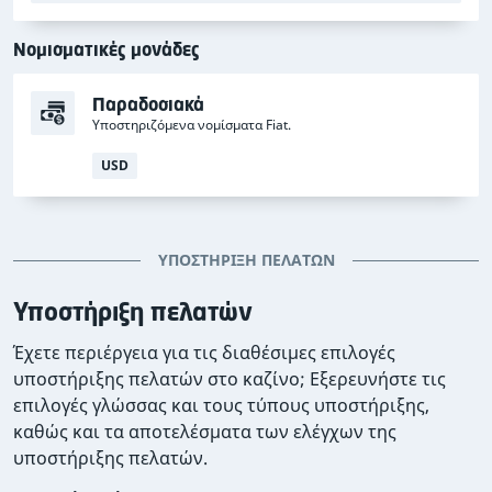
Νομισματικές μονάδες
Παραδοσιακά
Υποστηριζόμενα νομίσματα Fiat.
USD
ΥΠΟΣΤΉΡΙΞΗ ΠΕΛΑΤΏΝ
Υποστήριξη πελατών
Έχετε περιέργεια για τις διαθέσιμες επιλογές
υποστήριξης πελατών στο καζίνο; Εξερευνήστε τις
επιλογές γλώσσας και τους τύπους υποστήριξης,
καθώς και τα αποτελέσματα των ελέγχων της
υποστήριξης πελατών.