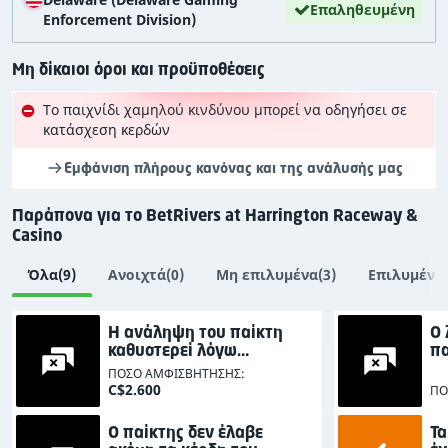
Επαληθευμένη
Enforcement Division)
Μη δίκαιοι όροι και προϋποθέσεις
Το παιχνίδι χαμηλού κινδύνου μπορεί να οδηγήσει σε
κατάσχεση κερδών
Εμφάνιση πλήρους κανόνας και της ανάλυσής μας
Παράπονα για το BetRivers at Harrington Raceway &
Casino
Όλα
(9)
Ανοιχτά
(0)
Μη επιλυμένα
(3)
Επιλυμένα
Η ανάληψη του παίκτη
Ο 
καθυστερεί λόγω
πα
προβλημάτων KYC.
απ
ΠΟΣΟ ΑΜΦΙΣΒΗΤΗΣΗΣ:
α
C$2.600
ΠΟ
Ο παίκτης δεν έλαβε
Τα