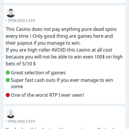
• ΠΡΙΝ ΑΠΌ 2 ΈΤΗ
This Casino does not pay anything pure dead spins
every time ! Only good thing are games here and
their payout if you manage to win.
If you are high roller AVOID this casino at all cost
because you will not be able to win even 100$ on high
bets of 5/10 $
Great selection of games
Super fast cash outs if you ever manage to win
some
One of the worst RTP I ever seen!
• ΠΡΙΝ ΑΠΌ 3 ΈΤΗ