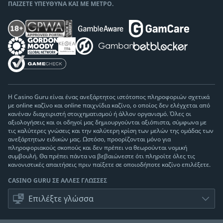
ΠΑΊΖΕΤΕ ΥΠΕΎΘΥΝΑ ΚΑΙ ΜΕ ΜΈΤΡΟ.
Η Casino Guru είναι ένας ανεξάρτητος ιστότοπος πληροφοριών σχετικά
με online καζίνο και online παιχνίδια καζίνο, ο οποίος δεν ελέγχεται από
κανέναν διαχειριστή στοιχηματισμού ή άλλον οργανισμό. Όλες οι
αξιολογήσεις και οι οδηγοί μας δημιουργούνται αξιόπιστα, σύμφωνα με
τις καλύτερες γνώσεις και την καλύτερη κρίση των μελών της ομάδας των
ανεξάρτητων ειδικών μας. Ωστόσο, προορίζονται μόνο για
πληροφοριακούς σκοπούς και δεν πρέπει να θεωρούνται νομική
συμβουλή. Θα πρέπει πάντα να βεβαιώνεστε ότι πληροίτε όλες τις
κανονιστικές απαιτήσεις πριν παίξετε σε οποιοδήποτε καζίνο επιλέξετε.
CASINO GURU ΣΕ ΆΛΛΕΣ ΓΛΏΣΣΕΣ
Επιλέξτε γλώσσα