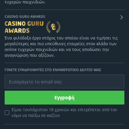
τυχερών παιχνιδιών.
CASINO GURU AWARDS
Ένα φιλόδοξο έργο στόχος του οποίου είναι να τιμήσει τις
μεγαλύτερες και πιο υπεύθυνες εταιρείες στον κλάδο των
online τυχερών παιχνιδιών και να τους αποδώσει την
αναγνώριση που αξίζουν.
ΓΊΝΕΤΕ ΣΥΝΔΡΟΜΗΤΈΣ ΣΤΟ ΕΝΗΜΕΡΩΤΙΚΌ ΔΕΛΤΊΟ ΜΑΣ
Εισαγάγετε το email σας
Εγγραφή
Είμαι τουλάχιστον 18 χρονών και επιτρέπεται από τον
νόμο να παίξω σε καζίνο