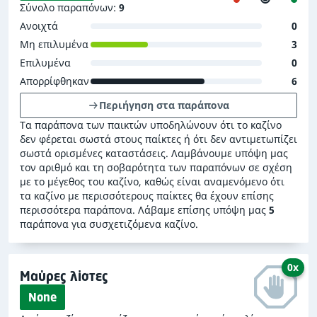
Σύνολο παραπόνων:
9
Ανοιχτά
0
Μη επιλυμένα
3
Επιλυμένα
0
Απορρίφθηκαν
6
Περιήγηση στα παράπονα
Τα παράπονα των παικτών υποδηλώνουν ότι το καζίνο
δεν φέρεται σωστά στους παίκτες ή ότι δεν αντιμετωπίζει
σωστά ορισμένες καταστάσεις. Λαμβάνουμε υπόψη μας
τον αριθμό και τη σοβαρότητα των παραπόνων σε σχέση
με το μέγεθος του καζίνο, καθώς είναι αναμενόμενο ότι
τα καζίνο με περισσότερους παίκτες θα έχουν επίσης
περισσότερα παράπονα. Λάβαμε επίσης υπόψη μας
5
παράπονα για συσχετιζόμενα καζίνο.
0x
Μαύρες λίστες
None