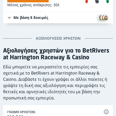
Μέσος χρόνος απόκρισης: 30λ
Με βάση
8
δοκιμές
ΑΞΙΟΛΟΓΉΣΕΙΣ ΧΡΗΣΤΏΝ
Αξιολογήσεις χρηστών για το BetRivers
at Harrington Raceway & Casino
Εδώ μπορείτε να μοιραστείτε τις εμπειρίες σας
σχετικά με το BetRivers at Harrington Raceway &
Casino. Διαβάστε τι έχουν γράψει οι άλλοι παίκτες ή
γράψτε τη δική σας αξιολόγηση και περιγράψτε τις
θετικές και αρνητικές ιδιότητές του με βάση την
προσωπική σας εμπειρία.
ΓΝΏΜΗ ΧΡΗΣΤΏΝ: