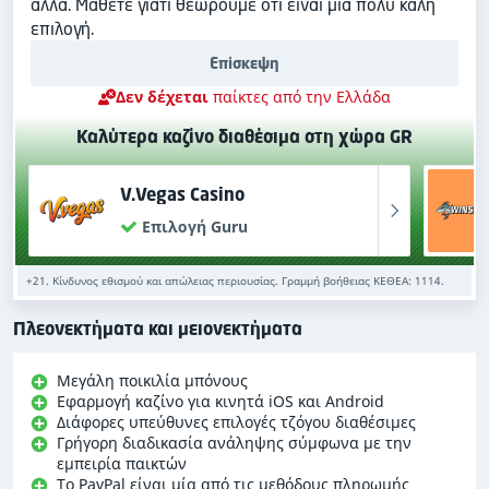
άλλα. Μάθετε γιατί θεωρούμε ότι είναι μια πολύ καλή
επιλογή.
Επίσκεψη
Δεν δέχεται
παίκτες από την Ελλάδα
Καλύτερα καζίνο διαθέσιμα στη χώρα GR
V.Vegas Casino
Επιλογή Guru
+21. Κίνδυνος εθισμού και απώλειας περιουσίας. Γραμμή βοήθειας ΚΕΘΕΑ: 1114.
Πλεονεκτήματα και μειονεκτήματα
Μεγάλη ποικιλία μπόνους
Εφαρμογή καζίνο για κινητά iOS και Android
Διάφορες υπεύθυνες επιλογές τζόγου διαθέσιμες
Γρήγορη διαδικασία ανάληψης σύμφωνα με την
εμπειρία παικτών
Το PayPal είναι μία από τις μεθόδους πληρωμής