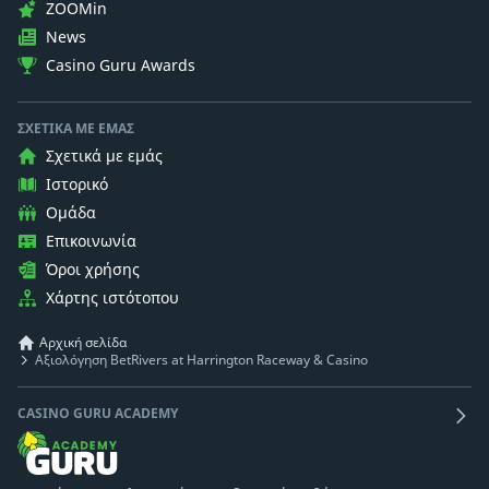
ZOOMin
News
Casino Guru Awards
ΣΧΕΤΙΚΆ ΜΕ ΕΜΆΣ
Σχετικά με εμάς
Ιστορικό
Ομάδα
Επικοινωνία
Όροι χρήσης
Χάρτης ιστότοπου
Αρχική σελίδα
Αξιολόγηση BetRivers at Harrington Raceway & Casino
CASINO GURU ACADEMY