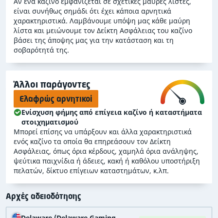
Αν ένα καζίνο εμφανίζεται σε σχετικές μαύρες λίστες,
είναι συνήθως σημάδι ότι έχει κάποια αρνητικά
χαρακτηριστικά. Λαμβάνουμε υπόψη μας κάθε μαύρη
λίστα και μειώνουμε τον Δείκτη Ασφάλειας του καζίνο
βάσει της άποψης μας για την κατάσταση και τη
σοβαρότητά της.
Άλλοι παράγοντες
Ελαφρώς αρνητικοί
Ενίσχυση φήμης από επίγεια καζίνο ή καταστήματα
στοιχηματισμού
Μπορεί επίσης να υπάρξουν και άλλα χαρακτηριστικά
ενός καζίνο τα οποία θα επηρεάσουν τον Δείκτη
Ασφάλειας, όπως όρια κέρδους, χαμηλά όρια ανάληψης,
ψεύτικα παιχνίδια ή άδειες, κακή ή καθόλου υποστήριξη
πελατών, δίκτυο επίγειων καταστημάτων, κ.λπ.
Αρχές αδειοδότησης
Delaware (Delaware Gaming