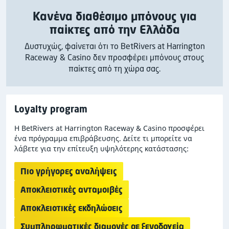
Κανένα διαθέσιμο μπόνους για
παίκτες από την Ελλάδα
Δυστυχώς, φαίνεται ότι το BetRivers at Harrington
Raceway & Casino δεν προσφέρει μπόνους στους
παίκτες από τη χώρα σας.
Loyalty program
Η BetRivers at Harrington Raceway & Casino προσφέρει
ένα πρόγραμμα επιβράβευσης. Δείτε τι μπορείτε να
λάβετε για την επίτευξη υψηλότερης κατάστασης:
Πιο γρήγορες αναλήψεις
Αποκλειστικές ανταμοιβές
Αποκλειστικές εκδηλώσεις
Συμπληρωματικές διαμονές σε ξενοδοχεία