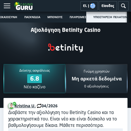
EL
|
Είσοδος
ΔΙΚΑΙΟΣΎΝΗ
ΠΑΙΧΝΊΔΙΑ
ΜΠΌΝΟΥΣ
ΠΛΗΡΩΜΈΣ
ΥΠΟΣΤΉΡΙΞΗ ΠΕΛΑΤΏΝ
Αξιολόγηση Betinity Casino
Δείκτης ασφάλειας
Γνώμη χρηστών
6.8
Μη αρκετά δεδομένα
0 αξιολογήσεις
Νέο καζίνο
Kristina U.
04/2026
Διαβάστε την αξιολόγηση του Betinity Casino και τα
χαρακτηριστικά του. Είναι νέο και είναι δύσκολο να το
βαθμολογήσουμε δίκαια. Μάθετε περισσότερα.