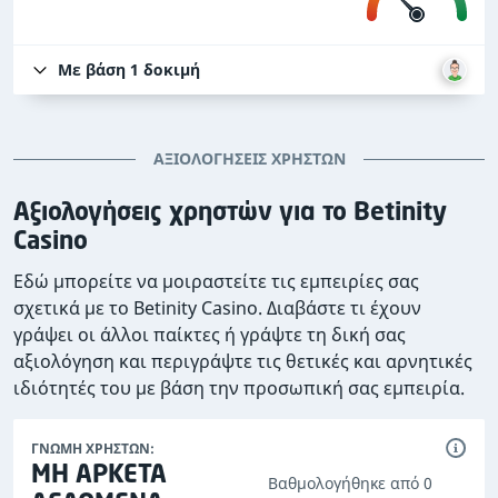
Με βάση
1
δοκιμή
ΑΞΙΟΛΟΓΉΣΕΙΣ ΧΡΗΣΤΏΝ
Αξιολογήσεις χρηστών για το Betinity
Casino
Εδώ μπορείτε να μοιραστείτε τις εμπειρίες σας
σχετικά με το Betinity Casino. Διαβάστε τι έχουν
γράψει οι άλλοι παίκτες ή γράψτε τη δική σας
αξιολόγηση και περιγράψτε τις θετικές και αρνητικές
ιδιότητές του με βάση την προσωπική σας εμπειρία.
ΓΝΏΜΗ ΧΡΗΣΤΏΝ:
ΜΗ ΑΡΚΕΤΆ
Βαθμολογήθηκε από 0