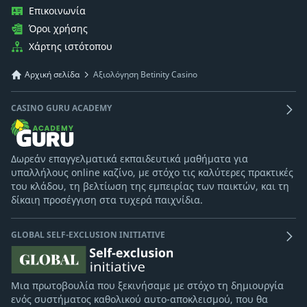
Επικοινωνία
Όροι χρήσης
Χάρτης ιστότοπου
Αρχική σελίδα
Αξιολόγηση Betinity Casino
CASINO GURU ACADEMY
Δωρεάν επαγγελματικά εκπαιδευτικά μαθήματα για
υπαλλήλους online καζίνο, με στόχο τις καλύτερες πρακτικές
του κλάδου, τη βελτίωση της εμπειρίας των παικτών, και τη
δίκαιη προσέγγιση στα τυχερά παιχνίδια.
GLOBAL SELF-EXCLUSION INITIATIVE
Μια πρωτοβουλία που ξεκινήσαμε με στόχο τη δημιουργία
ενός συστήματος καθολικού αυτο-αποκλεισμού, που θα