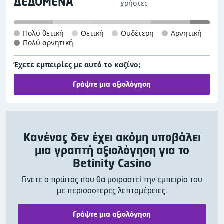
ΔΕΔΟΜΈΝΑ
χρήστες
Πολύ θετική
Θετική
Ουδέτερη
Αρνητική
Πολύ αρνητική
Έχετε εμπειρίες με αυτό το καζίνο;
Γράψτε μια αξιολόγηση
Κανένας δεν έχει ακόμη υποβάλει
μια γραπτή αξιολόγηση για το
Betinity Casino
Γίνετε ο πρώτος που θα μοιραστεί την εμπειρία του
με περισσότερες λεπτομέρειες.
Γράψτε μια αξιολόγηση