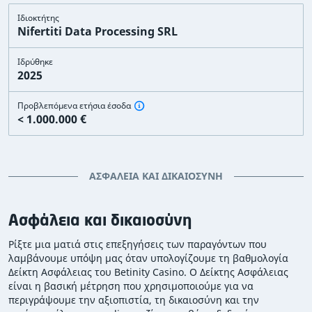
παικτών του καζίνο, τα εκτιμώμενα έσοδα, την άδεια,
Ιδιοκτήτης
τη γνησιότητα των παιχνιδιών, την ποιότητα της
Nifertiti Data Processing SRL
εξυπηρέτησης πελατών, το πόσο δίκαιοι είναι οι όροι
και οι προϋποθέσεις, τα όρια ανάληψης και κέρδους,
Ιδρύθηκε
καθώς και άλλους παράγοντες. Διαβάστε την πλήρη
2025
αξιολόγησή μας παρακάτω, για να μάθετε
περισσότερα σχετικά με αυτό το καζίνο.
Προβλεπόμενα ετήσια έσοδα
< 1.000.000 €
Σύμφωνα με τις έρευνες και τους υπολογισμούς μας,
το Betinity Casino είναι ένα
μικρότερο online καζίνο
όσον αφορά τα συνολικά έσοδα. Τα έσοδα ενός καζίνο
ΑΣΦΆΛΕΙΑ ΚΑΙ ΔΙΚΑΙΟΣΎΝΗ
είναι ένας σημαντικός παράγοντας, καθώς τα
μεγαλύτερα καζίνο δεν έχουν συνήθως πρόβλημα να
πληρώνουν τα μεγάλα κέρδη, ενώ τα μικρότερα καζίνο
Ασφάλεια και δικαιοσύνη
ενδεχομένως να μην μπορούν να σας πληρώσουν αν
Ρίξτε μια ματιά στις επεξηγήσεις των παραγόντων που
καταφέρετε να κερδίσετε ένα μεγάλο ποσό.
λαμβάνουμε υπόψη μας όταν υπολογίζουμε τη βαθμολογία
Δείκτη Ασφάλειας του Betinity Casino. Ο Δείκτης Ασφάλειας
Το Betinity Casino λειτουργεί χωρίς έγκυρη άδεια.
είναι η βασική μέτρηση που χρησιμοποιούμε για να
περιγράψουμε την αξιοπιστία, τη δικαιοσύνη και την
Δεν βρήκαμε
κανένα σχετικό παράπονο
για αυτό το