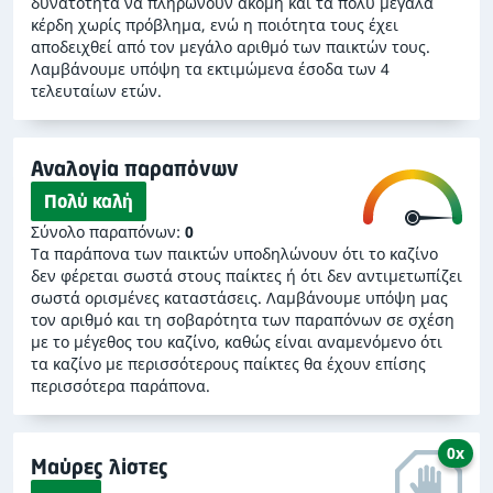
δυνατότητα να πληρώνουν ακόμη και τα πολύ μεγάλα
κέρδη χωρίς πρόβλημα, ενώ η ποιότητα τους έχει
αποδειχθεί από τον μεγάλο αριθμό των παικτών τους.
Λαμβάνουμε υπόψη τα εκτιμώμενα έσοδα των 4
τελευταίων ετών.
Αναλογία παραπόνων
Πολύ καλή
Σύνολο παραπόνων:
0
Τα παράπονα των παικτών υποδηλώνουν ότι το καζίνο
δεν φέρεται σωστά στους παίκτες ή ότι δεν αντιμετωπίζει
σωστά ορισμένες καταστάσεις. Λαμβάνουμε υπόψη μας
τον αριθμό και τη σοβαρότητα των παραπόνων σε σχέση
με το μέγεθος του καζίνο, καθώς είναι αναμενόμενο ότι
τα καζίνο με περισσότερους παίκτες θα έχουν επίσης
περισσότερα παράπονα.
0x
Μαύρες λίστες