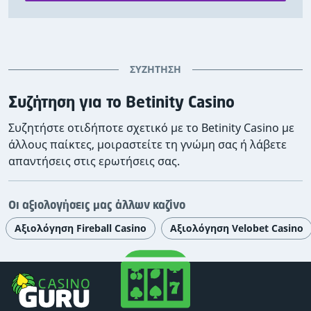
ΣΥΖΉΤΗΣΗ
Συζήτηση για το Betinity Casino
Συζητήστε οτιδήποτε σχετικό με το Betinity Casino με
άλλους παίκτες, μοιραστείτε τη γνώμη σας ή λάβετε
απαντήσεις στις ερωτήσεις σας.
Οι αξιολογήσεις μας άλλων καζίνο
Αξιολόγηση Fireball Casino
Αξιολόγηση Velobet Casino