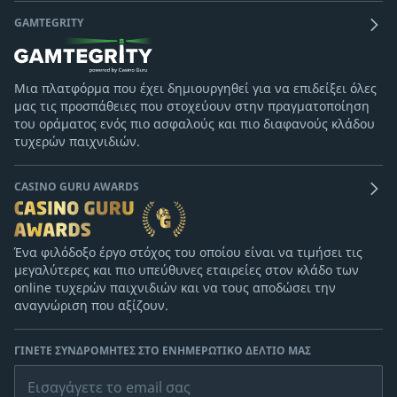
GAMTEGRITY
Μια πλατφόρμα που έχει δημιουργηθεί για να επιδείξει όλες
μας τις προσπάθειες που στοχεύουν στην πραγματοποίηση
του οράματος ενός πιο ασφαλούς και πιο διαφανούς κλάδου
τυχερών παιχνιδιών.
CASINO GURU AWARDS
Ένα φιλόδοξο έργο στόχος του οποίου είναι να τιμήσει τις
μεγαλύτερες και πιο υπεύθυνες εταιρείες στον κλάδο των
online τυχερών παιχνιδιών και να τους αποδώσει την
αναγνώριση που αξίζουν.
ΓΊΝΕΤΕ ΣΥΝΔΡΟΜΗΤΈΣ ΣΤΟ ΕΝΗΜΕΡΩΤΙΚΌ ΔΕΛΤΊΟ ΜΑΣ
Εισαγάγετε το email σας