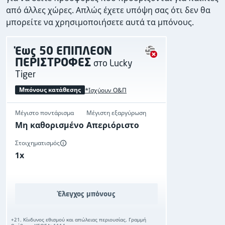
από άλλες χώρες. Απλώς έχετε υπόψη σας ότι δεν θα
μπορείτε να χρησιμοποιήσετε αυτά τα μπόνους.
Έως 50 ΕΠΙΠΛΕΟΝ
ΠΕΡΙΣΤΡΟΦΕΣ
στο Lucky
Tiger
Μπόνους κατάθεσης
*Ισχύουν Ο&Π
Μέγιστο ποντάρισμα
Μέγιστη εξαργύρωση
Μη καθορισμένο
Απεριόριστο
Στοιχηματισμός
1x
Έλεγχος μπόνους
+21. Κίνδυνος εθισμού και απώλειας περιουσίας. Γραμμή