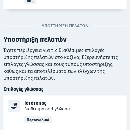
BRL
ΥΠΟΣΤΉΡΙΞΗ ΠΕΛΑΤΏΝ
Υποστήριξη πελατών
Έχετε περιέργεια για τις διαθέσιμες επιλογές
υποστήριξης πελατών στο καζίνο; Εξερευνήστε τις
επιλογές γλώσσας και τους τύπους υποστήριξης,
καθώς και τα αποτελέσματα των ελέγχων της
υποστήριξης πελατών.
Επιλογές γλώσσας
Ιστότοπος
Διαθέσιμο σε
1
γλώσσα
Πορτογαλικά