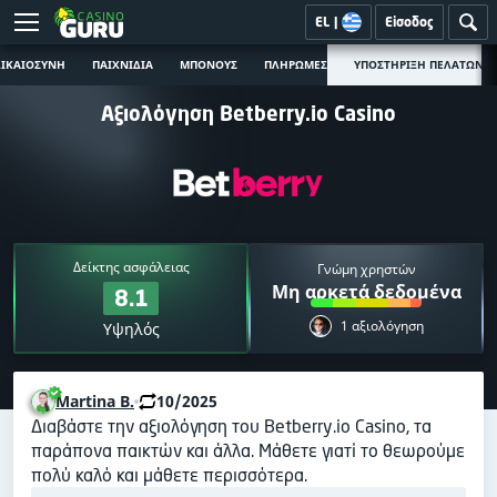
EL
|
Είσοδος
ΔΙΚΑΙΟΣΎΝΗ
ΠΑΙΧΝΊΔΙΑ
ΜΠΌΝΟΥΣ
ΠΛΗΡΩΜΈΣ
ΥΠΟΣΤΉΡΙΞΗ ΠΕΛΑΤΏΝ
Αξιολόγηση Betberry.io Casino
Δείκτης ασφάλειας
Γνώμη χρηστών
Μη αρκετά δεδομένα
8.1
1 αξιολόγηση
Υψηλός
Martina B.
10/2025
Διαβάστε την αξιολόγηση του Betberry.io Casino, τα
παράπονα παικτών και άλλα. Μάθετε γιατί το θεωρούμε
πολύ καλό και μάθετε περισσότερα.