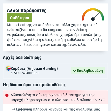
Άλλοι παράγοντες
Ουδέτεροι
Μπορεί επίσης να υπάρξουν και άλλα χαρακτηριστικά
ενός καζίνο τα οποία θα επηρεάσουν τον Δείκτη
Ασφάλειας, όπως όρια κέρδους, χαμηλά όρια ανάληψης,
ψεύτικα παιχνίδια ή άδειες, κακή ή καθόλου υποστήριξη
πελατών, δίκτυο επίγειων καταστημάτων, κ.λπ.
Αρχές αδειοδότησης
Κομόρες (Anjouan Gaming)
Επαληθευμένη
ALSI-102404006-F13
Μη δίκαιοι όροι και προϋποθέσεις
Αδικαιολόγητα σύντομο χρονικό διάστημα για την
παροχή πληροφοριών στο πλαίσιο των διαδικασιών KYC
Εμφάνιση πλήρους κανόνας και της ανάλυσής μας