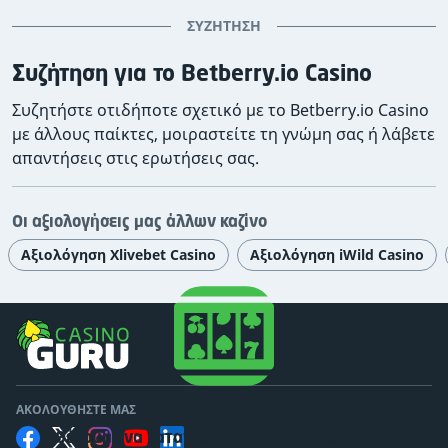
ΣΥΖΉΤΗΣΗ
Συζήτηση για το Betberry.io Casino
Συζητήστε οτιδήποτε σχετικό με το Betberry.io Casino
με άλλους παίκτες, μοιραστείτε τη γνώμη σας ή λάβετε
απαντήσεις στις ερωτήσεις σας.
Οι αξιολογήσεις μας άλλων καζίνο
Αξιολόγηση Xlivebet Casino
Αξιολόγηση iWild Casino
Casino Guru
ΑΚΟΛΟΥΘΉΣΤΕ ΜΑΣ
Θέλουμε να κατανοείτε τα τυχερά παιχνίδια.