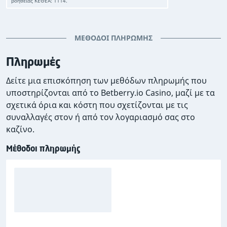
βοήθειας ΚΕΘΕΑ: 1114.
ΜΈΘΟΔΟΙ ΠΛΗΡΩΜΉΣ
Πληρωμές
Δείτε μια επισκόπηση των μεθόδων πληρωμής που
υποστηρίζονται από το Betberry.io Casino, μαζί με τα
σχετικά όρια και κόστη που σχετίζονται με τις
συναλλαγές στον ή από τον λογαριασμό σας στο
καζίνο.
Μέθοδοι πληρωμής