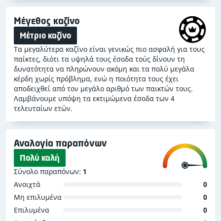
Μέγεθος καζίνο
Μέτριο καζίνο
Τα μεγαλύτερα καζίνο είναι γενικώς πιο ασφαλή για τους
παίκτες, διότι τα υψηλά τους έσοδα τούς δίνουν τη
δυνατότητα να πληρώνουν ακόμη και τα πολύ μεγάλα
κέρδη χωρίς πρόβλημα, ενώ η ποιότητα τους έχει
αποδειχθεί από τον μεγάλο αριθμό των παικτών τους.
Λαμβάνουμε υπόψη τα εκτιμώμενα έσοδα των 4
τελευταίων ετών.
Αναλογία παραπόνων
Πολύ καλή
Σύνολο παραπόνων:
1
Ανοιχτά
0
Μη επιλυμένα
0
Επιλυμένα
0