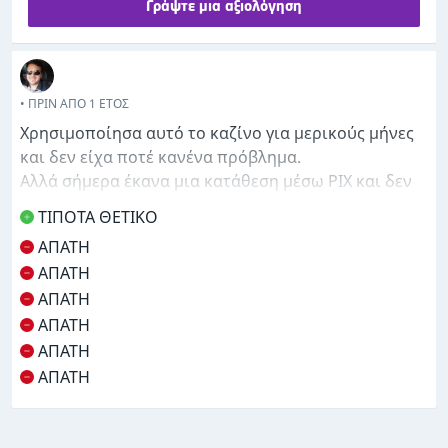
Γράψτε μια αξιολόγηση
• ΠΡΙΝ ΑΠΌ 1 ΈΤΟΣ
Χρησιμοποίησα αυτό το καζίνο για μερικούς μήνες
και δεν είχα ποτέ κανένα πρόβλημα.
Αλλά σήμερα έκανα μια κατάθεση μέσω PIX και δεν
μπήκε στον λογαριασμό μου.
ΤΙΠΟΤΑ ΘΕΤΙΚΟ
Όταν επικοινώνησα με το κέντρο, ο υπάλληλος μου
ΑΠΑΤΗ
έλεγε καληνύχτα και αμέσως αποσυνδέθηκε, και
ΑΠΑΤΗ
τώρα δεν έχω καν πρόσβαση.
ΑΠΑΤΗ
ΜΗΝ ΧΡΗΣΙΜΟΠΟΙΗΣΕΤΕ ΠΟΤΕ ΑΥΤΟ ΤΟ ΚΑΖΙΝΟ
ΑΠΑΤΗ
ΑΠΑΤΗ
ΑΠΑΤΗ