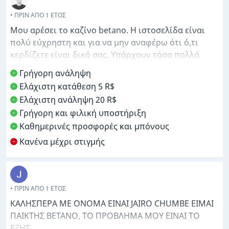
• ΠΡΙΝ ΑΠΌ 1 ΈΤΟΣ
Μου αρέσει το καζίνο betano. Η ιστοσελίδα είναι
πολύ εύχρηστη και για να μην αναφέρω ότι ό,τι
κερδίζετε είναι δικό σας. Υπάρχουν τόσα πολλά
διαφορετικά slots και πάροχοι, και ο σχεδιασμός
Γρήγορη ανάληψη
του καζίνο είναι πολύ καλός. Η υποστήριξη είναι
Ελάχιστη κατάθεση 5 R$
πολύ φιλική και επαγγελματική. Γρήγορη κατάθεση
Ελάχιστη ανάληψη 20 R$
μέσω pix, υπάρχουν επίσης διάφοροι τρόποι, το
Γρήγορη και φιλική υποστήριξη
online καζίνο είναι σε πραγματικό χρόνο χωρίς να
Καθημερινές προσφορές και μπόνους
κρασάρει.
Κανένα μέχρι στιγμής
Συνολικά, μου αρέσει πολύ το καζίνο και το
συνιστώ.
• ΠΡΙΝ ΑΠΌ 1 ΈΤΟΣ
ΚΑΛΗΣΠΕΡΑ ΜΕ ΟΝΟΜΑ ΕΙΝΑΙ JAIRO CHUMBE ΕΙΜΑΙ
ΠΑΙΚΤΗΣ BETANO, ΤΟ ΠΡΟΒΛΗΜΑ ΜΟΥ ΕΙΝΑΙ ΤΟ
ΕΞΗΣ.