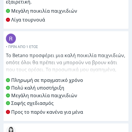
εξαιρετική.
Μεγάλη ποικιλία παιχνιδιών
Λίγα τουρνουά
• ΠΡΙΝ ΑΠΌ 1 ΈΤΟΣ
Το Betano προσφέρει μια καλή ποικιλία παιχνιδιών,
οπότε όλοι θα πρέπει να μπορούν να βρουν κάτι
που τους αρέσει. Τα προσωπικά μου αγαπημένα,
όπως το Pragmatic Play & Play N Go, υπάρχουν, αλλά
Πληρωμή σε πραγματικό χρόνο
η επιλογή στην κατηγορία Novomatic θα μπορούσε
Πολύ καλή υποστήριξη
να είναι λίγο μεγαλύτερη για τα γούστα μου. Παρ'
Μεγάλη ποικιλία παιχνιδιών
όλα αυτά, υπάρχει το κατάλληλο παιχνίδι για όλους.
Σαφής σχεδιασμός
Υπάρχουν επίσης αρκετές επιλογές κατάθεσης. Οι
Προς το παρόν κανένα για μένα
πληρωμές είναι πολύ γρήγορες, όπως ακριβώς και
στην ενότητα αθλημάτων. Υπάρχουν επίσης
τακτικές προσφορές στην ενότητα κουλοχέρηδων