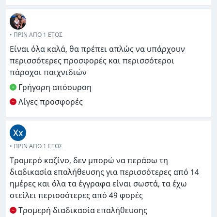
• ΠΡΙΝ ΑΠΌ 1 ΈΤΟΣ
Είναι όλα καλά, θα πρέπει απλώς να υπάρχουν
περισσότερες προσφορές και περισσότεροι
πάροχοι παιχνιδιών
Γρήγορη απόσυρση
Λίγες προσφορές
• ΠΡΙΝ ΑΠΌ 1 ΈΤΟΣ
Τρομερό καζίνο, δεν μπορώ να περάσω τη
διαδικασία επαλήθευσης για περισσότερες από 14
ημέρες και όλα τα έγγραφα είναι σωστά, τα έχω
στείλει περισσότερες από 49 φορές
Τρομερή διαδικασία επαλήθευσης