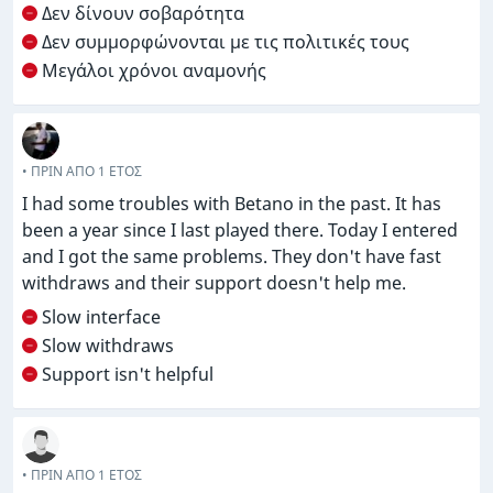
Δεν δίνουν σοβαρότητα
Δεν συμμορφώνονται με τις πολιτικές τους
Μεγάλοι χρόνοι αναμονής
• ΠΡΙΝ ΑΠΌ 1 ΈΤΟΣ
I had some troubles with Betano in the past. It has
been a year since I last played there. Today I entered
and I got the same problems. They don't have fast
withdraws and their support doesn't help me.
Slow interface
Slow withdraws
Support isn't helpful
• ΠΡΙΝ ΑΠΌ 1 ΈΤΟΣ