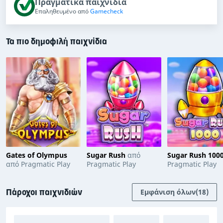
Πραγματικά παιχνίδια
Επαληθευμένο από
Gamecheck
Τα πιο δημοφιλή παιχνίδια
Gates of Olympus
Sugar Rush
από
Sugar Rush 100
από Pragmatic Play
Pragmatic Play
Pragmatic Play
Πάροχοι παιχνιδιών
Εμφάνιση όλων
(18)