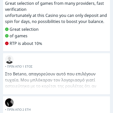
Great selection of games from many providers, fast
verification
unfortunately at this Casino you can only deposit and
spin for days, no possibilities to boost your balance.
Great selection
of games
RTP is about 10%
• ΠΡΙΝ ΑΠΌ 1 ΈΤΟΣ
Στο Betano, απαγορεύουν αυτό που επιλέγουν
τυχαία. Μου μπλόκαραν τον λογαριασμό γιατί
αστειεύτηκα με το κορίτσι της ρουλέτας ότι αν
έβγαινα κόκκινο για άλλη μια φορά θα έκλαψα. Με
μπλόκαραν, μετά μίλησα με τον ψυχολόγο τους, ο
οποίος με ρώτησε για το εισόδημά μου, τη ζωή μου,
• ΠΡΙΝ ΑΠΌ 2 ΈΤΗ
τις σχέσεις μου με άλλους ανθρώπους, προσωπικά