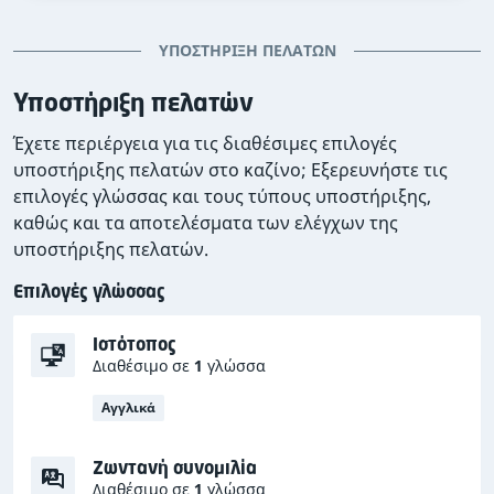
ΥΠΟΣΤΉΡΙΞΗ ΠΕΛΑΤΏΝ
Υποστήριξη πελατών
Έχετε περιέργεια για τις διαθέσιμες επιλογές
υποστήριξης πελατών στο καζίνο; Εξερευνήστε τις
επιλογές γλώσσας και τους τύπους υποστήριξης,
καθώς και τα αποτελέσματα των ελέγχων της
υποστήριξης πελατών.
Επιλογές γλώσσας
Ιστότοπος
Διαθέσιμο σε
1
γλώσσα
Αγγλικά
Ζωντανή συνομιλία
Διαθέσιμο σε
1
γλώσσα