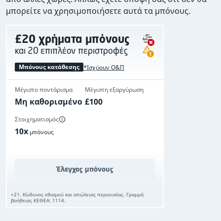
μπορείτε να χρησιμοποιήσετε αυτά τα μπόνους.
£20 χρήματα μπόνους
και 20 επιπλέον περιστροφές
1
Μπόνους κατάθεσης
*Ισχύουν Ο&Π
Μέγιστο ποντάρισμα
Μέγιστη εξαργύρωση
Μη καθορισμένο
£100
Στοιχηματισμός
10x
μπόνους
Έλεγχος μπόνους
+21. Κίνδυνος εθισμού και απώλειας περιουσίας. Γραμμή
βοήθειας ΚΕΘΕΑ: 1114.