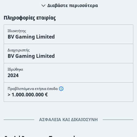
αξιολόγησή μας, λάβαμε υπόψη μας τα παράπονα των
Διαβάστε περισσότερα
παικτών του καζίνο, τα εκτιμώμενα έσοδα, την άδεια,
τη γνησιότητα των παιχνιδιών, την ποιότητα της
Πληροφορίες εταιρίας
εξυπηρέτησης πελατών, το πόσο δίκαιοι είναι οι όροι
Ιδιοκτήτης
και οι προϋποθέσεις, τα όρια ανάληψης και κέρδους,
BV Gaming Limited
καθώς και άλλους παράγοντες. Διαβάστε την πλήρη
αξιολόγησή μας παρακάτω, για να μάθετε
Διαχειριστής
περισσότερα σχετικά με αυτό το καζίνο.
BV Gaming Limited
Σύμφωνα με τις έρευνες και τους υπολογισμούς μας,
Ιδρύθηκε
το Betano Casino είναι ένα
από τα μεγαλύτερα online
2024
καζίνο
με πολύ μεγάλα έσοδα και πολύ μεγάλο αριθμό
παικτών. Τα έσοδα ενός καζίνο είναι ένας σημαντικός
Προβλεπόμενα ετήσια έσοδα
> 1.000.000.000 €
παράγοντας, καθώς τα μεγαλύτερα καζίνο δεν έχουν
συνήθως πρόβλημα να πληρώνουν τα μεγάλα κέρδη,
ενώ τα μικρότερα καζίνο ενδεχομένως να μην
μπορούν να σας πληρώσουν αν καταφέρετε να
ΑΣΦΆΛΕΙΑ ΚΑΙ ΔΙΚΑΙΟΣΎΝΗ
κερδίσετε ένα μεγάλο ποσό.