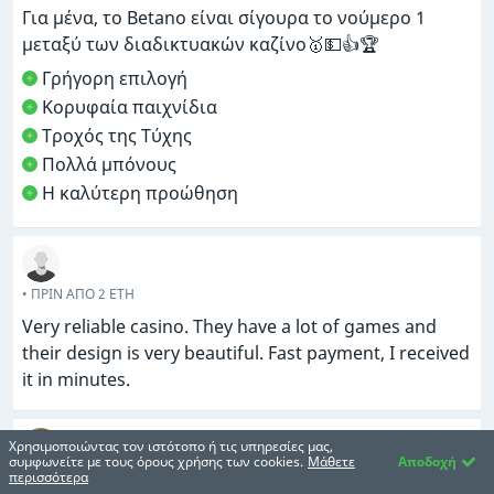
πράγματα, μάλλον μισή ώρα. Ήταν πραγματικά πολύ
Για μένα, το Betano είναι σίγουρα το νούμερο 1
ταπεινωτικό. Τελικά μου είπαν ότι θα ξεκλειδώσουν
μεταξύ των διαδικτυακών καζίνο🥇💵👍🏆
τον λογαριασμό μου, ήταν μια "παρεξήγηση" αλλά
Γρήγορη επιλογή
δεν το έκαναν. Ήταν «για το καλό μου»... Το όλο θέμα
Κορυφαία παιχνίδια
είναι ότι δεν υπάρχουν πολλοί Βούλγαροι εκεί, και
Τροχός της Τύχης
επειδή η ρουλέτας διασκέδασε ειλικρινά με την
Πολλά μπόνους
κουβέντα μας, κάποιος κομπλεξικός αποφάσισε να
Η καλύτερη προώθηση
με μπλοκάρει. Επειδή ζηλεύει ή δεν ξέρω, επειδή
είναι κομπλεξικός άνθρωπος, γι' αυτό... Κάνουν ό,τι
θέλουν...
• ΠΡΙΝ ΑΠΌ 2 ΈΤΗ
Very reliable casino. They have a lot of games and
their design is very beautiful. Fast payment, I received
it in minutes.
Χρησιμοποιώντας τον ιστότοπο ή τις υπηρεσίες μας,
συμφωνείτε με τους όρους χρήσης των cookies.
Μάθετε
Αποδοχή
• ΠΡΙΝ ΑΠΌ 2 ΈΤΗ
περισσότερα