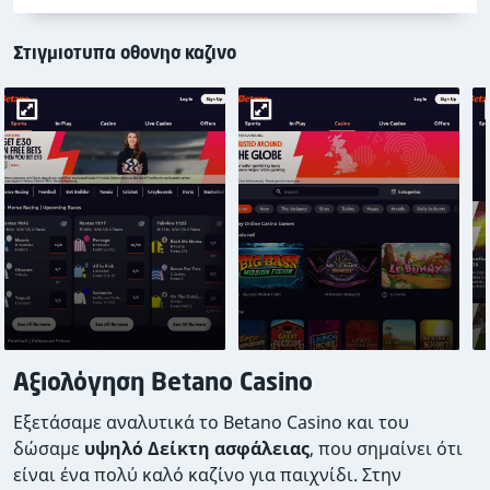
Στιγμιοτυπα οθονησ καζινο
Αξιολόγηση Betano Casino
Εξετάσαμε αναλυτικά το Betano Casino και του
δώσαμε
υψηλό Δείκτη ασφάλειας
, που σημαίνει ότι
είναι ένα πολύ καλό καζίνο για παιχνίδι. Στην