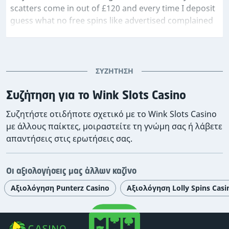
scatters come in out of £120 and every time I deposit
guess what no free spins like advertised complained
a few time and guess what they don’t want to know
not a single reply I would highly recommend avoiding
this site looking at reporting to fair gambling to
investigate especially as they don’t do what there
ΣΥΖΉΤΗΣΗ
saying when depositing last £30 I played it only paid
Συζήτηση για το Wink Slots Casino
out £2:80 that’s a joke avoid at all cost
Συζητήστε οτιδήποτε σχετικό με το Wink Slots Casino
με άλλους παίκτες, μοιραστείτε τη γνώμη σας ή λάβετε
απαντήσεις στις ερωτήσεις σας.
Οι αξιολογήσεις μας άλλων καζίνο
Αξιολόγηση Punterz Casino
Αξιολόγηση Lolly Spins Casi