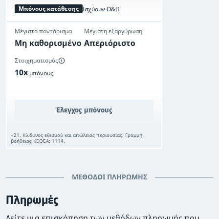
Μπόνους κατάθεσης
Ισχύουν Ο&Π
Μέγιστο ποντάρισμα
Μέγιστη εξαργύρωση
Μη καθορισμένο
Απεριόριστο
Στοιχηματισμός
10x
μπόνους
Έλεγχος μπόνους
+21. Κίνδυνος εθισμού και απώλειας περιουσίας. Γραμμή
βοήθειας ΚΕΘΕΑ: 1114.
ΜΈΘΟΔΟΙ ΠΛΗΡΩΜΉΣ
Πληρωμές
Δείτε μια επισκόπηση των μεθόδων πληρωμής που