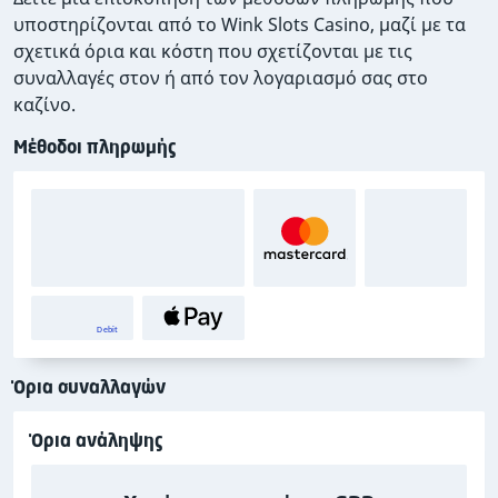
υποστηρίζονται από το Wink Slots Casino, μαζί με τα
σχετικά όρια και κόστη που σχετίζονται με τις
συναλλαγές στον ή από τον λογαριασμό σας στο
καζίνο.
Μέθοδοι πληρωμής
Όρια συναλλαγών
Όρια ανάληψης