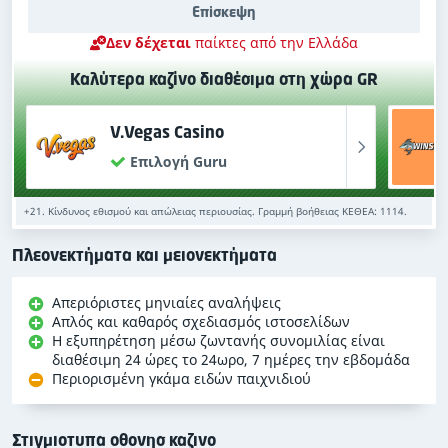
Επίσκεψη
Δεν δέχεται
παίκτες από την Ελλάδα
Καλύτερα καζίνο διαθέσιμα στη χώρα GR
V.Vegas Casino
Επιλογή Guru
+21. Κίνδυνος εθισμού και απώλειας περιουσίας. Γραμμή βοήθειας ΚΕΘΕΑ: 1114.
Πλεονεκτήματα και μειονεκτήματα
Απεριόριστες μηνιαίες αναλήψεις
Απλός και καθαρός σχεδιασμός ιστοσελίδων
Η εξυπηρέτηση μέσω ζωντανής συνομιλίας είναι
διαθέσιμη 24 ώρες το 24ωρο, 7 ημέρες την εβδομάδα
Περιορισμένη γκάμα ειδών παιχνιδιού
Στιγμιοτυπα οθονησ καζινο