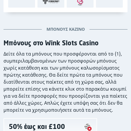
ΜΠΌΝΟΥΣ ΚΑΖΊΝΟ
Μπόνους στο Wink Slots Casino
Δείτε όλα τα μπόνους που προσφέρονται από το {1},
συμπεριλαμβανομένων των προσφορών μπόνους
χωρίς κατάθεση και των μπόνους καλωσορίσματος
πρώτης κατάθεσης. Θα δείτε πρώτα τα μπόνους που
διατίθενται στους παίκτες από τη χώρα σας, αλλά
μπορείτε επίσης να κάνετε κλικ στο παρακάτω κουμπί
για να δείτε προσφορές που προορίζονται για παίκτες
από άλλες χώρες. Απλώς έχετε υπόψη σας ότι δεν θα
μπορείτε να χρησιμοποιήσετε αυτά τα μπόνους.
50% έως και £100