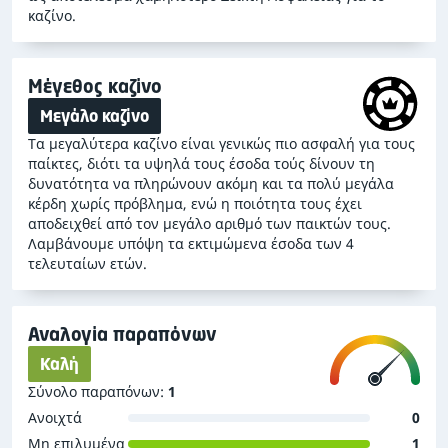
ιδιαίτερη προσοχή στους όρους και
καζίνο.
προϋποθέσεις αυτού του καζίνο, αν αποφασίσετε
να παίξετε σε αυτό.
Μέγεθος καζίνο
Το Wink Slots Casino έχει Δείκτη ασφάλειας πάνω από
Μεγάλο καζίνο
τον μέσο όρο. Του δώσαμε αυτή τη βαθμολογία, διότι
Τα μεγαλύτερα καζίνο είναι γενικώς πιο ασφαλή για τους
πιστεύουμε ότι έχει πολλά καλά χαρακτηριστικά, αλλά
παίκτες, διότι τα υψηλά τους έσοδα τούς δίνουν τη
δυνατότητα να πληρώνουν ακόμη και τα πολύ μεγάλα
υπάρχει κάτι που μας εμποδίζει να του δώσουμε
κέρδη χωρίς πρόβλημα, ενώ η ποιότητα τους έχει
καλύτερη βαθμολογία. Παρ’ όλα αυτά, μπορείτε να
αποδειχθεί από τον μεγάλο αριθμό των παικτών τους.
περιμένετε μια γενικότερα καλή εμπειρία παιχνιδιού
Λαμβάνουμε υπόψη τα εκτιμώμενα έσοδα των 4
σε αυτό το καζίνο.
τελευταίων ετών.
Αναλογία παραπόνων
Καλή
Σύνολο παραπόνων:
1
Ανοιχτά
0
Μη επιλυμένα
1