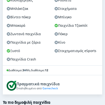
Κουλοχέρηδες
Ρουλέτα
Μπλάκτζακ
Στοιχήματα
Βίντεο πόκερ
Μπίνγκο
Μπακαρά
Παιχνίδια Τζακπότ
Ζωντανά παιχνίδια
Πόκερ
Παιχνίδια με ζάρια
Κίνο
Ξυστό
Στοιχηματισμός eSports
Παιχνίδια Crash
Διαθέσιμο:
3
Μη διαθέσιμο:
12
Πραγματικά παιχνίδια
Επαληθευμένο από
Gamecheck
Τα πιο δημοφιλή παιχνίδια