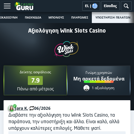
EL
|
Είσοδος
ΔΙΚΑΙΟΣΎΝΗ
ΠΑΙΧΝΊΔΙΑ
ΜΠΌΝΟΥΣ
ΠΛΗΡΩΜΈΣ
ΥΠΟΣΤΉΡΙΞΗ ΠΕΛΑΤΏΝ
Αξιολόγηση Wink Slots Casino
Δείκτης ασφάλειας
Γνώμη χρηστών
Μη αρκετά δεδομένα
7.9
1 αξιολόγηση
Πάνω από μέτριος
Jara K.
06/2026
Διαβάστε την αξιολόγηση του Wink Slots Casino, τα
παράπονα, την υποστήριξη και άλλα. Είναι καλό, αλλά
υπάρχουν καλύτερες επιλογές. Μάθετε γιατί.