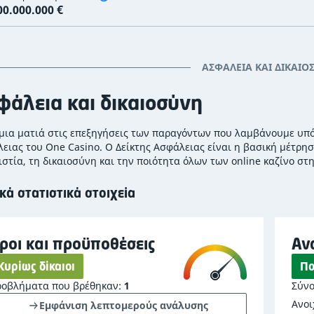
00.000.000 €
τα μικρότερα καζίνο ενδεχομένως να μην μπορούν να σας
λο ποσό.
 τη στιγμή, έχουμε
1 άμεσα παράπονα για το συγκεκριμέ
ΑΣΦΆΛΕΙΑ ΚΑΙ ΔΙΚΑΙΟ
 παράπονα για κάποια άλλα συσχετιζόμενα καζίνο
. Εξ
αζίνο
530 αρνητικούς πόντους συνολικά
, από τους οποί
φάλεια και δικαιοσύνη
είτε να βρείτε περισσότερες πληροφορίες σχετικά με όλ
τμήμα «Επεξήγηση του Δείκτη ασφάλειας» αυτής της αξιολ
 μια ματιά στις επεξηγήσεις των παραγόντων που λαμβάνουμε υπ
ειας του One Casino. Ο Δείκτης Ασφάλειας είναι η βασική μέτρη
ιστία, τη δικαιοσύνη και την ποιότητα όλων των online καζίνο σ
Προειδοποίηση:
Το One Casino έχει συγκεκριμένες ενότη
κά στατιστικά στοιχεία
Μπόνους που θεωρούμε ότι είναι
άδικοι για τους παίκτε
προϋποθέσεις μπορεί να σας δημιουργήσουν κάποιο πρόβ
από τα μπόνους ή τις προσφορές του καζίνο. Για αυτόν το
ροι και προϋποθέσεις
Αν
άλλο καζίνο με δίκαιους κανόνες ή να δείξετε τουλάχιστο
Κυρίως δίκαιοι
Πο
προϋποθέσεις αυτού του καζίνο, αν αποφασίσετε να παίξε
ροβλήματα που βρέθηκαν:
1
Σύν
Ανοι
Εμφάνιση λεπτομερούς ανάλυσης