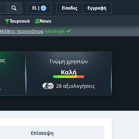
EL
|
Είσοδος
Εγγραφή
Τουρνουά
News
Μάθετε περισσότερα
Αποδοχή
ας
Γνώμη χρηστών
Καλή
28 αξιολογήσεις
ς
Επίσκεψη