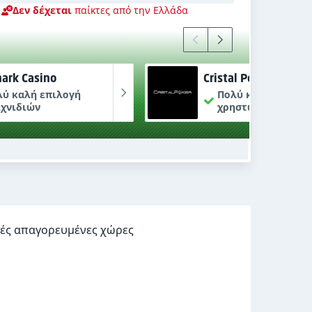
Δεν δέχεται
παίκτες από την Ελλάδα
ark Casino
Cristal Poker Casino
λύ καλή επιλογή
Πολύ καλή βαθμολ
ιχνιδιών
χρηστών
ές απαγορευμένες χώρες