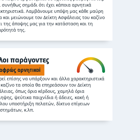
ι συνήθως σημάδι ότι έχει κάποια αρνητικά
κτηριστικά. Λαμβάνουμε υπόψη μας κάθε μαύρη
α και μειώνουμε τον Δείκτη Ασφάλειας του καζίνο
ι της άποψης μας για την κατάσταση και τη
ρότητά της.
λοι παράγοντες
αφρώς αρνητικοί
εί επίσης να υπάρξουν και άλλα χαρακτηριστικά
 καζίνο τα οποία θα επηρεάσουν τον Δείκτη
λειας, όπως όρια κέρδους, χαμηλά όρια
ηψης, ψεύτικα παιχνίδια ή άδειες, κακή ή
λου υποστήριξη πελατών, δίκτυο επίγειων
στημάτων, κ.λπ.