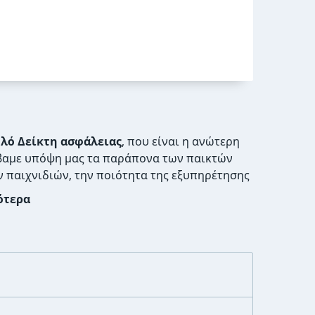
λό Δείκτη ασφάλειας
, που είναι η ανώτερη
άβαμε υπόψη μας τα παράπονα των παικτών
ων παιχνιδιών, την ποιότητα της εξυπηρέτησης
τα όρια ανάληψης και κέρδους, καθώς και
ότερα
λλα online καζίνο
, τα οποία παρατίθενται
 την πλήρη αξιολόγησή μας παρακάτω, για να
sino είναι ένα
από τα μεγαλύτερα online
 Τα έσοδα ενός καζίνο είναι ένας σημαντικός
 πρόβλημα να πληρώνουν τα μεγάλα κέρδη,