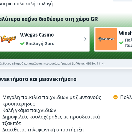
ναι μια πολύ καλή επιλογή.
αλύτερα καζίνο διαθέσιμα στη χώρα GR
Winsh
V.Vegas Casino
Πο
Επιλογή Guru
πα
Κίνδυνος εθισμού και απώλειας περιουσίας. Γραμμή βοήθειας ΚΕΘΕΑ: 1114.
νεκτήματα και μειονεκτήματα
Μεγάλη ποικιλία παιχνιδιών με ζωντανούς
Πολλ
κρουπιέρηδες
Καλή γκάμα παιχνιδιών
Δημοφιλείς κουλοχέρηδες με προοδευτικά
τζακπότ
Διατίθεται τηλεφωνική υποστήριξη