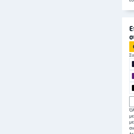
Ε
σ
Συ
Όλ
με
με
αν
Δε