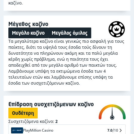
καζίνο.
είναι
άδικοι για τους παίκτες του καζίνο
. Οι
συγκεκριμένοι όροι και προϋποθέσεις μπορεί να
σας δημιουργήσουν κάποιο πρόβλημα, αν
Μέγεθος καζίνο
αποφασίσετε να επωφεληθείτε από τα μπόνους ή
Μεγάλο καζίνο
Μεγάλος όμιλος
τις προσφορές του καζίνο. Για αυτόν τον λόγο,
Τα μεγαλύτερα καζίνο είναι γενικώς πιο ασφαλή για τους
σας συμβουλεύουμε να βρείτε ένα άλλο καζίνο με
παίκτες, διότι τα υψηλά τους έσοδα τούς δίνουν τη
δίκαιους κανόνες ή να δείξετε τουλάχιστον
δυνατότητα να πληρώνουν ακόμη και τα πολύ μεγάλα
ιδιαίτερη προσοχή στους όρους και
κέρδη χωρίς πρόβλημα, ενώ η ποιότητα τους έχει
προϋποθέσεις αυτού του καζίνο, αν αποφασίσετε
αποδειχθεί από τον μεγάλο αριθμό των παικτών τους.
να παίξετε σε αυτό.
Λαμβάνουμε υπόψη τα εκτιμώμενα έσοδα των 4
τελευταίων ετών και λαμβάνουμε επίσης υπόψη τα
έσοδα των συσχετιζόμενων καζίνο.
Το LuckyLouis Casino έχει Δείκτη ασφάλειας πάνω από
τον μέσο όρο. Του δώσαμε αυτή τη βαθμολογία, διότι
πιστεύουμε ότι έχει πολλά καλά χαρακτηριστικά, αλλά
Επίδραση συσχετιζόμενων καζίνο
υπάρχει κάτι που μας εμποδίζει να του δώσουμε
Ουδέτερη
καλύτερη βαθμολογία. Παρ’ όλα αυτά, μπορείτε να
Συσχετιζόμενα καζίνο:
2
περιμένετε μια γενικότερα καλή εμπειρία παιχνιδιού
σε αυτό το καζίνο.
PlayMillion Casino
7.0
/10