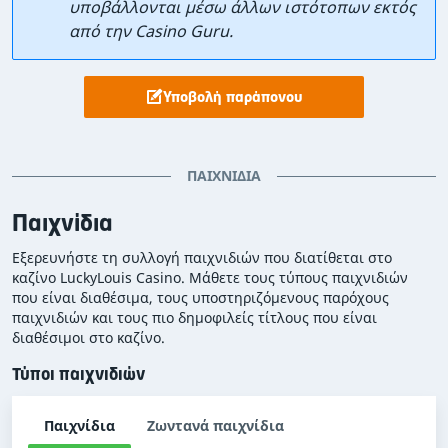
υποβάλλονται μέσω άλλων ιστότοπων εκτός
από την Casino Guru.
Υποβολή παράπονου
ΠΑΙΧΝΊΔΙΑ
Παιχνίδια
Εξερευνήστε τη συλλογή παιχνιδιών που διατίθεται στο
καζίνο LuckyLouis Casino. Μάθετε τους τύπους παιχνιδιών
που είναι διαθέσιμα, τους υποστηριζόμενους παρόχους
παιχνιδιών και τους πιο δημοφιλείς τίτλους που είναι
διαθέσιμοι στο καζίνο.
Τύποι παιχνιδιών
Παιχνίδια
Ζωντανά παιχνίδια