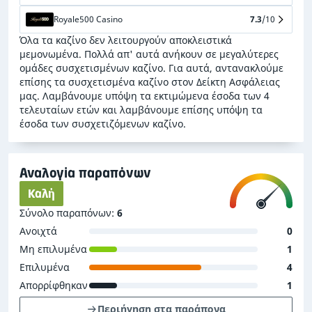
Royale500 Casino
7.3
/10
Όλα τα καζίνο δεν λειτουργούν αποκλειστικά
μεμονωμένα. Πολλά απ' αυτά ανήκουν σε μεγαλύτερες
ομάδες συσχετισμένων καζίνο. Για αυτά, αντανακλούμε
επίσης τα συσχετισμένα καζίνο στον Δείκτη Ασφάλειας
μας. Λαμβάνουμε υπόψη τα εκτιμώμενα έσοδα των 4
τελευταίων ετών και λαμβάνουμε επίσης υπόψη τα
έσοδα των συσχετιζόμενων καζίνο.
Αναλογία παραπόνων
Καλή
Σύνολο παραπόνων:
6
Ανοιχτά
0
Μη επιλυμένα
1
Επιλυμένα
4
Απορρίφθηκαν
1
Περιήγηση στα παράπονα