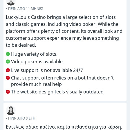
• ΠΡΙΝ ΑΠΌ 11 ΜΉΝΕΣ
LuckyLouis Casino brings a large selection of slots
and classic games, including video poker. While the
platform offers plenty of content, its overall look and
customer support experience may leave something
to be desired.
Huge variety of slots.
Video poker is available.
Live support is not available 24/7
Chat support often relies on a bot that doesn’t
provide much real help
The website design feels visually outdated
• ΠΡΙΝ ΑΠΌ 3 ΈΤΗ
Εντελώς άδικο καζίνο, καμία πιθανότητα για κέρδη.