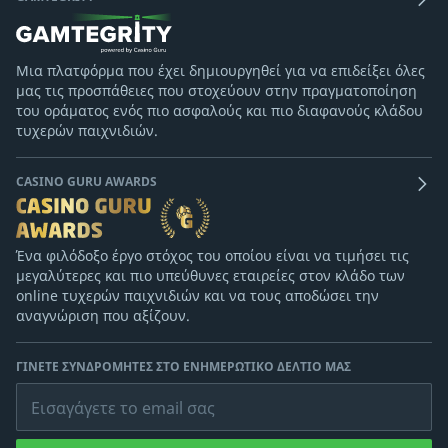
Μια πλατφόρμα που έχει δημιουργηθεί για να επιδείξει όλες
μας τις προσπάθειες που στοχεύουν στην πραγματοποίηση
του οράματος ενός πιο ασφαλούς και πιο διαφανούς κλάδου
τυχερών παιχνιδιών.
CASINO GURU AWARDS
Ένα φιλόδοξο έργο στόχος του οποίου είναι να τιμήσει τις
μεγαλύτερες και πιο υπεύθυνες εταιρείες στον κλάδο των
online τυχερών παιχνιδιών και να τους αποδώσει την
αναγνώριση που αξίζουν.
ΓΊΝΕΤΕ ΣΥΝΔΡΟΜΗΤΈΣ ΣΤΟ ΕΝΗΜΕΡΩΤΙΚΌ ΔΕΛΤΊΟ ΜΑΣ
Εισαγάγετε το email σας