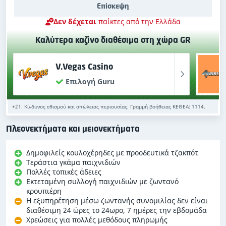
Επίσκεψη
Δεν δέχεται
παίκτες από την Ελλάδα
Καλύτερα καζίνο διαθέσιμα στη χώρα GR
V.Vegas Casino
Επιλογή Guru
+21. Κίνδυνος εθισμού και απώλειας περιουσίας. Γραμμή βοήθειας ΚΕΘΕΑ: 1114.
Πλεονεκτήματα και μειονεκτήματα
Δημοφιλείς κουλοχέρηδες με προοδευτικά τζακπότ
Τεράστια γκάμα παιχνιδιών
Πολλές τοπικές άδειες
Εκτεταμένη συλλογή παιχνιδιών με ζωντανό
κρουπιέρη
Η εξυπηρέτηση μέσω ζωντανής συνομιλίας δεν είναι
διαθέσιμη 24 ώρες το 24ωρο, 7 ημέρες την εβδομάδα
Χρεώσεις για πολλές μεθόδους πληρωμής