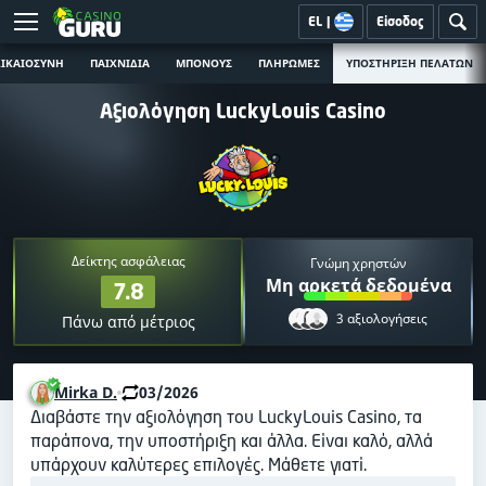
EL
|
Είσοδος
ΔΙΚΑΙΟΣΎΝΗ
ΠΑΙΧΝΊΔΙΑ
ΜΠΌΝΟΥΣ
ΠΛΗΡΩΜΈΣ
ΥΠΟΣΤΉΡΙΞΗ ΠΕΛΑΤΏΝ
Αξιολόγηση LuckyLouis Casino
Δείκτης ασφάλειας
Γνώμη χρηστών
Μη αρκετά δεδομένα
7.8
3 αξιολογήσεις
Πάνω από μέτριος
Mirka D.
03/2026
Διαβάστε την αξιολόγηση του LuckyLouis Casino, τα
παράπονα, την υποστήριξη και άλλα. Είναι καλό, αλλά
υπάρχουν καλύτερες επιλογές. Μάθετε γιατί.