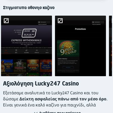
Στιγμιοτυπα οθονησ καζινο
Αξιολόγηση Lucky247 Casino
Εξετάσαμε αναλυτικά το Lucky247 Casino και του
δώσαμε
Δείκτη ασφαλείας πάνω από τον μέσο όρο
.
Είναι γενικά ένα καλό καζίνο για παιχνίδι, αλλά
υπάρχουν ορισμένα στοιχεία που θα ήταν καλό να
Διαβάστε περισσότερα