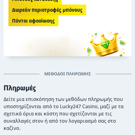
Δωρεάν περιστροφές μπόνους
Πόντοι αφοσίωσης
ΜΈΘΟΔΟΙ ΠΛΗΡΩΜΉΣ
Πληρωμές
Δείτε μια επισκόπηση των μεθόδων πληρωμής που
υποστηρίζονται από το Lucky247 Casino, μαζί με τα
σχετικά όρια και κόστη που σχετίζονται με τις
συναλλαγές στον ή από τον λογαριασμό σας στο
καζίνο.