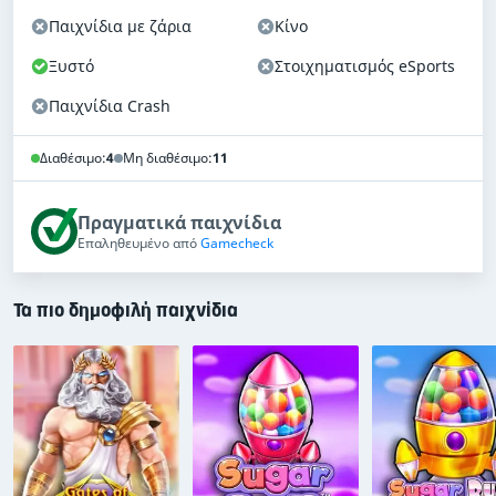
Παιχνίδια με ζάρια
Κίνο
Ξυστό
Στοιχηματισμός eSports
Παιχνίδια Crash
Διαθέσιμο:
4
Μη διαθέσιμο:
11
Πραγματικά παιχνίδια
Επαληθευμένο από
Gamecheck
Τα πιο δημοφιλή παιχνίδια