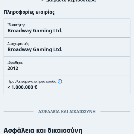
επισημάνουμε. Στην αξιολόγησή μας, λάβαμε υπόψη
μας τα παράπονα των παικτών του καζίνο, τα
Πληροφορίες εταιρίας
εκτιμώμενα έσοδα, την άδεια, τη γνησιότητα των
Ιδιοκτήτης
παιχνιδιών, την ποιότητα της εξυπηρέτησης πελατών,
Broadway Gaming Ltd.
το πόσο δίκαιοι είναι οι όροι και οι προϋποθέσεις, τα
όρια ανάληψης και κέρδους, καθώς και άλλους
Διαχειριστής
παράγοντες. Καθώς το Lucky247 Casino
σχετίζεται και
Broadway Gaming Ltd.
με άλλα online καζίνο
, τα οποία παρατίθενται
παρακάτω, η αξιολόγησή του επηρεάζεται από αυτά.
Ιδρύθηκε
2012
Διαβάστε την πλήρη αξιολόγησή μας παρακάτω, για να
μάθετε περισσότερα σχετικά με αυτό το καζίνο.
Προβλεπόμενα ετήσια έσοδα
< 1.000.000 €
Σύμφωνα με τις έρευνες και τους υπολογισμούς μας,
το Lucky247 Casino είναι ένα
μικρότερο online
καζίνο
όσον αφορά τα συνολικά έσοδα. Ανήκει σε μια
ομάδα συσχετιζόμενων καζίνο. Ωστόσο, η ομάδα αυτή
ΑΣΦΆΛΕΙΑ ΚΑΙ ΔΙΚΑΙΟΣΎΝΗ
είναι ακόμη αρκετά μικρή, ακόμη και όταν
αξιολογείται σε συνολικό επίπεδο. Τα έσοδα ενός
Ασφάλεια και δικαιοσύνη
καζίνο είναι ένας σημαντικός παράγοντας, καθώς τα