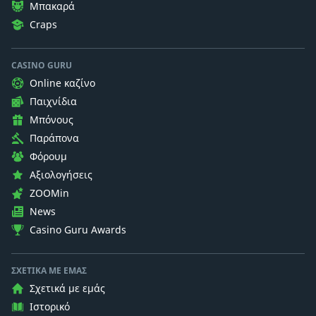
Μπακαρά
Craps
CASINO GURU
Online καζίνο
Παιχνίδια
Μπόνους
Παράπονα
Φόρουμ
Αξιολογήσεις
ZOOMin
News
Casino Guru Awards
ΣΧΕΤΙΚΆ ΜΕ ΕΜΆΣ
Σχετικά με εμάς
Ιστορικό