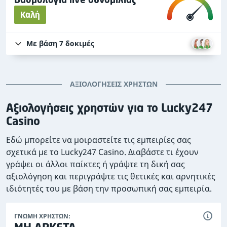
Καλή
Με βάση
7
δοκιμές
ΑΞΙΟΛΟΓΉΣΕΙΣ ΧΡΗΣΤΏΝ
Αξιολογήσεις χρηστών για το Lucky247
Casino
Εδώ μπορείτε να μοιραστείτε τις εμπειρίες σας
σχετικά με το Lucky247 Casino. Διαβάστε τι έχουν
γράψει οι άλλοι παίκτες ή γράψτε τη δική σας
αξιολόγηση και περιγράψτε τις θετικές και αρνητικές
ιδιότητές του με βάση την προσωπική σας εμπειρία.
ΓΝΏΜΗ ΧΡΗΣΤΏΝ: