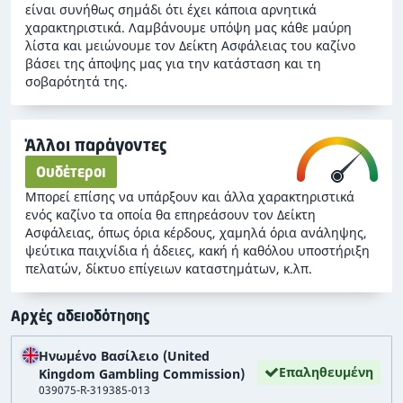
είναι συνήθως σημάδι ότι έχει κάποια αρνητικά
χαρακτηριστικά. Λαμβάνουμε υπόψη μας κάθε μαύρη
λίστα και μειώνουμε τον Δείκτη Ασφάλειας του καζίνο
βάσει της άποψης μας για την κατάσταση και τη
σοβαρότητά της.
Άλλοι παράγοντες
Ουδέτεροι
Μπορεί επίσης να υπάρξουν και άλλα χαρακτηριστικά
ενός καζίνο τα οποία θα επηρεάσουν τον Δείκτη
Ασφάλειας, όπως όρια κέρδους, χαμηλά όρια ανάληψης,
ψεύτικα παιχνίδια ή άδειες, κακή ή καθόλου υποστήριξη
πελατών, δίκτυο επίγειων καταστημάτων, κ.λπ.
Αρχές αδειοδότησης
Ηνωμένο Βασίλειο (United
Επαληθευμένη
Kingdom Gambling Commission)
039075-R-319385-013