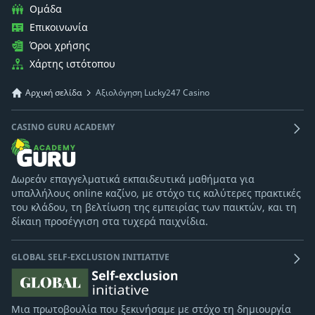
Ομάδα
Επικοινωνία
Όροι χρήσης
Χάρτης ιστότοπου
Αρχική σελίδα
Αξιολόγηση Lucky247 Casino
CASINO GURU ACADEMY
Δωρεάν επαγγελματικά εκπαιδευτικά μαθήματα για
υπαλλήλους online καζίνο, με στόχο τις καλύτερες πρακτικές
του κλάδου, τη βελτίωση της εμπειρίας των παικτών, και τη
δίκαιη προσέγγιση στα τυχερά παιχνίδια.
GLOBAL SELF-EXCLUSION INITIATIVE
Μια πρωτοβουλία που ξεκινήσαμε με στόχο τη δημιουργία