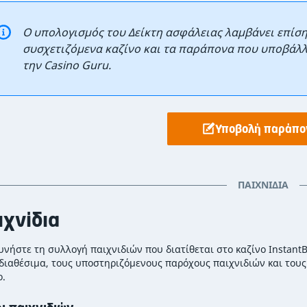
Ο υπολογισμός του Δείκτη ασφάλειας λαμβάνει επίσ
συσχετιζόμενα καζίνο και τα παράπονα που υποβάλ
την Casino Guru.
Υποβολή παράπο
ΠΑΙΧΝΊΔΙΑ
ιχνίδια
υνήστε τη συλλογή παιχνιδιών που διατίθεται στο καζίνο Instant
 διαθέσιμα, τους υποστηριζόμενους παρόχους παιχνιδιών και τους 
ο.