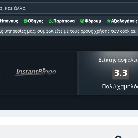
Μπόνους
Οδηγός
Παράπονα
Φόρουμ
Αξιολογήσεις
ις υπηρεσίες μας, συμφωνείτε με τους όρους χρήσης των cookies.
Δείκτης ασφάλει
3.3
Πολύ χαμηλό