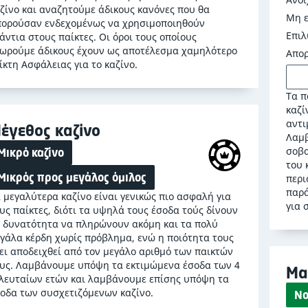
ουλεύουμε να το αποφύγετε.
ζίνο και αναζητούμε άδικους κανόνες που θα
Μη 
ορούσαν ενδεχομένως να χρησιμοποιηθούν
Επιλ
άντια στους παίκτες. Οι όροι τους οποίους
ωρούμε άδικους έχουν ως αποτέλεσμα χαμηλότερο
Απο
ίκτη Ασφάλειας για το καζίνο.
Τα π
καζί
αντι
έγεθος καζίνο
Λαμβ
σοβα
Μικρό καζίνο
του 
Μικρός προς μεγάλος όμιλος
περι
παρά
 μεγαλύτερα καζίνο είναι γενικώς πιο ασφαλή για
για 
υς παίκτες, διότι τα υψηλά τους έσοδα τούς δίνουν
 δυνατότητα να πληρώνουν ακόμη και τα πολύ
γάλα κέρδη χωρίς πρόβλημα, ενώ η ποιότητα τους
ει αποδειχθεί από τον μεγάλο αριθμό των παικτών
υς. Λαμβάνουμε υπόψη τα εκτιμώμενα έσοδα των 4
Μα
λευταίων ετών και λαμβάνουμε επίσης υπόψη τα
οδα των συσχετιζόμενων καζίνο.
No