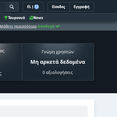
EL
|
Είσοδος
Εγγραφή
Τουρνουά
News
Μάθετε περισσότερα
Αποδοχή
ας
Γνώμη χρηστών
Μη αρκετά δεδομένα
0 αξιολογήσεις
ς
Δεν
δέχεται