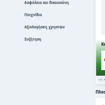
Ασφάλεια και δικαιοσύνη
Παιχνίδια
Αξιολογήσεις χρηστών
Συζήτηση
Κ
+21. 
Πλεο