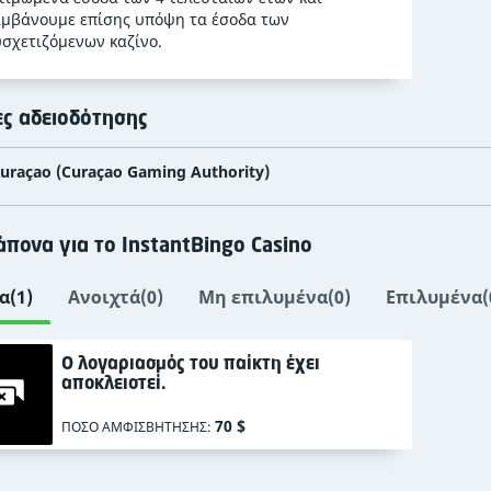
μβάνουμε επίσης υπόψη τα έσοδα των
σχετιζόμενων καζίνο.
ς αδειοδότησης
uraçao (Curaçao Gaming Authority)
πονα για το InstantBingo Casino
α
(1)
Ανοιχτά
(0)
Μη επιλυμένα
(0)
Επιλυμένα
(
Ο λογαριασμός του παίκτη έχει
αποκλειστεί.
70 $
ΠΟΣΟ ΑΜΦΙΣΒΗΤΗΣΗΣ: