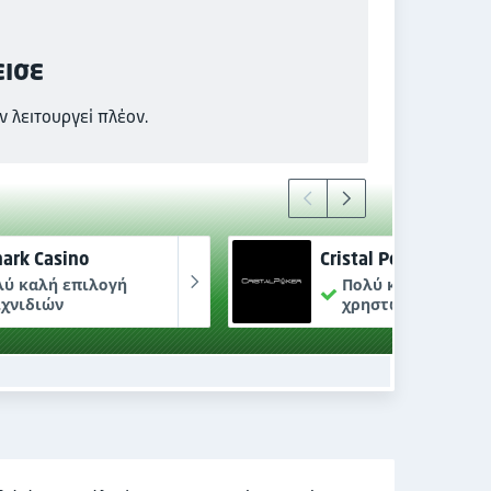
παίκτες
από την
Ελλάδα
εισε
ν λειτουργεί πλέον.
ark Casino
Cristal Poker Casino
λύ καλή επιλογή
Πολύ καλή βαθμολ
ιχνιδιών
χρηστών