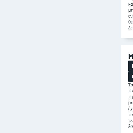
συμβ
κα
μπ
εν
θε
Δε
Μ
Τα
το
τη
με
έχ
το
τε
έσ