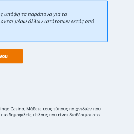
ης υπόψη τα παράπονα για τα
λονται μέσω άλλων ιστότοπων εκτός από
νου
Bingo Casino. Μάθετε τους τύπους παιχνιδιών που
πιο δημοφιλείς τίτλους που είναι διαθέσιμοι στο