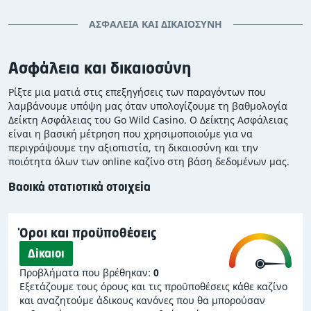
περισσότερα σχετικά με αυτό το καζίνο.
ΑΣΦΆΛΕΙΑ ΚΑΙ ΔΙΚΑΙΟΣΎΝΗ
Σύμφωνα με τις έρευνες και τους υπολογισμούς μας,
το Go Wild Casino είναι ένα
μικρότερο online καζίνο
όσον αφορά τα συνολικά έσοδα. Ανήκει σε μια ομάδα
Ασφάλεια και δικαιοσύνη
συσχετιζόμενων καζίνο. Ωστόσο, η ομάδα αυτή είναι
Ρίξτε μια ματιά στις επεξηγήσεις των παραγόντων που
ακόμη αρκετά μικρή, ακόμη και όταν αξιολογείται σε
λαμβάνουμε υπόψη μας όταν υπολογίζουμε τη βαθμολογία
συνολικό επίπεδο. Τα έσοδα ενός καζίνο είναι ένας
Δείκτη Ασφάλειας του Go Wild Casino. Ο Δείκτης Ασφάλειας
σημαντικός παράγοντας, καθώς τα μεγαλύτερα καζίνο
είναι η βασική μέτρηση που χρησιμοποιούμε για να
δεν έχουν συνήθως πρόβλημα να πληρώνουν τα
περιγράψουμε την αξιοπιστία, τη δικαιοσύνη και την
ποιότητα όλων των online καζίνο στη βάση δεδομένων μας.
μεγάλα κέρδη, ενώ τα μικρότερα καζίνο ενδεχομένως
να μην μπορούν να σας πληρώσουν αν καταφέρετε να
Βασικά στατιστικά στοιχεία
κερδίσετε ένα μεγάλο ποσό.
Αυτή τη στιγμή, έχουμε
1 άμεσα παράπονα για το
Όροι και προϋποθέσεις
συγκεκριμένο καζίνο
στη βάση δεδομένων μας,
Δίκαιοι
καθώς και
4 παράπονα για κάποια άλλα
Προβλήματα που βρέθηκαν:
0
συσχετιζόμενα καζίνο
. Εξαιτίας αυτών των
Εξετάζουμε τους όρους και τις προϋποθέσεις κάθε καζίνο
παραπόνων, δώσαμε σε αυτό το καζίνο
2.201
και αναζητούμε άδικους κανόνες που θα μπορούσαν
αρνητικούς πόντους συνολικά
, από τους οποίους οι