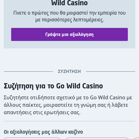
Wild Casino
Γίνετε ο πρώτος που θα μοιραστεί την εμπειρία του
με περισσότερες λεπτομέρειες.
Γράψτε μια αξιολόγηση
ΣΥΖΉΤΗΣΗ
Συζήτηση για το Go Wild Casino
Συζητήστε οτιδήποτε σχετικό με το Go Wild Casino με
άλλους παίκτες, μοιραστείτε τη γνώμη σας ή λάβετε
απαντήσεις στις ερωτήσεις σας.
Οι αξιολογήσεις μας άλλων καζίνο