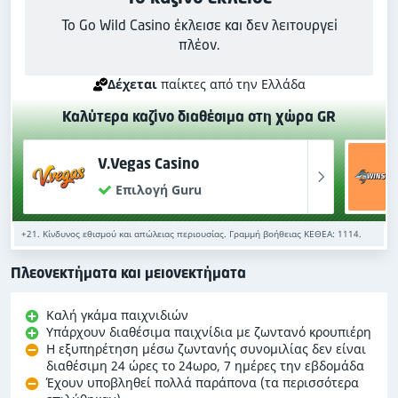
Το Go Wild Casino έκλεισε και δεν λειτουργεί
πλέον.
Δέχεται
παίκτες από την Ελλάδα
Καλύτερα καζίνο διαθέσιμα στη χώρα GR
V.Vegas Casino
Επιλογή Guru
+21. Κίνδυνος εθισμού και απώλειας περιουσίας. Γραμμή βοήθειας ΚΕΘΕΑ: 1114.
Πλεονεκτήματα και μειονεκτήματα
Καλή γκάμα παιχνιδιών
Υπάρχουν διαθέσιμα παιχνίδια με ζωντανό κρουπιέρη
Η εξυπηρέτηση μέσω ζωντανής συνομιλίας δεν είναι
διαθέσιμη 24 ώρες το 24ωρο, 7 ημέρες την εβδομάδα
Έχουν υποβληθεί πολλά παράπονα (τα περισσότερα