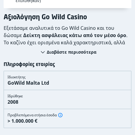
επιλύθηκαν)
Αξιολόγηση Go Wild Casino
Εξετάσαμε αναλυτικά το Go Wild Casino και του
δώσαμε
Δείκτη ασφάλειας κάτω από τον μέσο όρο
.
Το καζίνο έχει ορισμένα καλά χαρακτηριστικά, αλλά
έχει επίσης πολλά αρνητικά χαρακτηριστικά εξαιτίας
Διαβάστε περισσότερα
των οποίων είναι καλύτερο να επιλέξετε ένα άλλο
καζίνο. Στην αξιολόγησή μας, λάβαμε υπόψη μας τα
Πληροφορίες εταιρίας
παράπονα των παικτών του καζίνο, τα εκτιμώμενα
Ιδιοκτήτης
έσοδα, την άδεια, τη γνησιότητα των παιχνιδιών, την
GoWild Malta Ltd
ποιότητα της εξυπηρέτησης πελατών, το πόσο δίκαιοι
είναι οι όροι και οι προϋποθέσεις, τα όρια ανάληψης
Ιδρύθηκε
και κέρδους, καθώς και άλλους παράγοντες. Το Go
2008
Wild Casino
σχετίζεται και με άλλα online καζίνο
, τα
οποία παρατίθενται παρακάτω, και η αξιολόγησή του
Προβλεπόμενα ετήσια έσοδα
> 1.000.000 €
επηρεάζεται αρνητικά από αυτά. Διαβάστε την πλήρη
αξιολόγησή μας παρακάτω, για να μάθετε