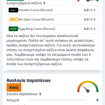
Συσχετιζόμενα καζίνο:
3
Astralbet Casino [
Κλειστό
]
6.2
/10
Bee Spins Casino [
Κλειστό
]
5.2
/10
Piggy Bang Casino [
Κλειστό
]
6.2
/10
Όλα τα καζίνο δεν λειτουργούν αποκλειστικά
μεμονωμένα. Πολλά απ' αυτά ανήκουν σε μεγαλύτερες
ομάδες συσχετισμένων καζίνο. Για αυτά, αντανακλούμε
επίσης τα συσχετισμένα καζίνο στον Δείκτη Ασφάλειας
μας. Λαμβάνουμε υπόψη τα εκτιμώμενα έσοδα των 4
τελευταίων ετών και λαμβάνουμε επίσης υπόψη τα
έσοδα των συσχετιζόμενων καζίνο.
Αναλογία παραπόνων
Κακή
Σύνολο παραπόνων:
5
Ανοιχτά
0