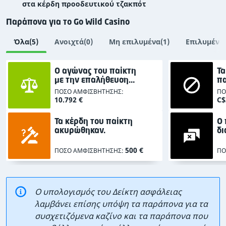
στα κέρδη προοδευτικού τζακπότ
Παράπονα για το Go Wild Casino
Όλα
(5)
Ανοιχτά
(0)
Μη επιλυμένα
(1)
Επιλυμένα
Ο αγώνας του παίκτη
Τα
με την επαλήθευση
πα
KYC.
α
ΠΟΣΟ ΑΜΦΙΣΒΗΤΗΣΗΣ:
ΠΟ
10.792 €
C$
Τα κέρδη του παίκτη
Ο 
ακυρώθηκαν.
δι
επ
500 €
ΠΟΣΟ ΑΜΦΙΣΒΗΤΗΣΗΣ:
ΠΟ
Ο υπολογισμός του Δείκτη ασφάλειας
λαμβάνει επίσης υπόψη τα παράπονα για τα
συσχετιζόμενα καζίνο και τα παράπονα που