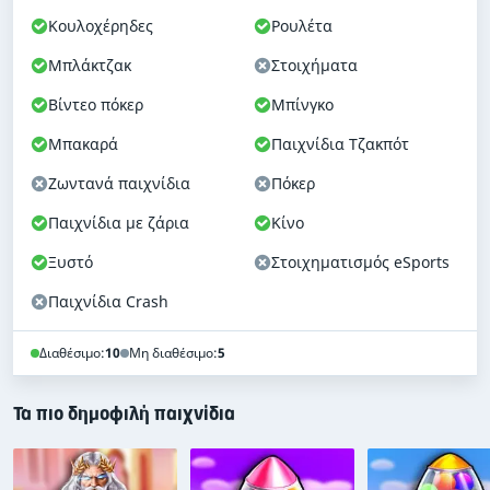
Κουλοχέρηδες
Ρουλέτα
Μπλάκτζακ
Στοιχήματα
Βίντεο πόκερ
Μπίνγκο
Μπακαρά
Παιχνίδια Τζακπότ
Ζωντανά παιχνίδια
Πόκερ
Παιχνίδια με ζάρια
Κίνο
Ξυστό
Στοιχηματισμός eSports
Παιχνίδια Crash
Διαθέσιμο:
10
Μη διαθέσιμο:
5
Τα πιο δημοφιλή παιχνίδια