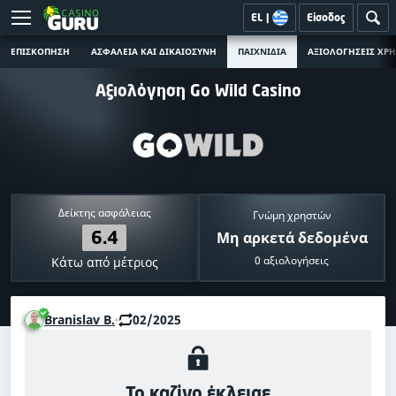
EL
|
Είσοδος
ΕΠΙΣΚΌΠΗΣΗ
ΑΣΦΆΛΕΙΑ ΚΑΙ ΔΙΚΑΙΟΣΎΝΗ
ΠΑΙΧΝΊΔΙΑ
ΑΞΙΟΛΟΓΉΣΕΙΣ ΧΡ
Αξιολόγηση Go Wild Casino
Δείκτης ασφάλειας
Γνώμη χρηστών
6.4
Μη αρκετά δεδομένα
0 αξιολογήσεις
Κάτω από μέτριος
Branislav B.
02/2025
Το καζίνο έκλεισε