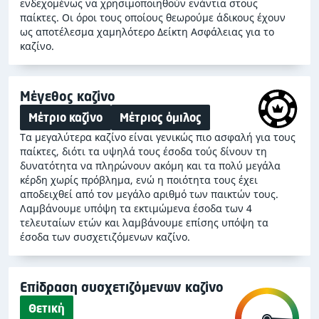
ενδεχομένως να χρησιμοποιηθούν ενάντια στους
2.098
αφορούν συσχετιζόμενα καζίνο. Μπορείτε να
παίκτες. Οι όροι τους οποίους θεωρούμε άδικους έχουν
βρείτε περισσότερες πληροφορίες σχετικά με όλα τα
ως αποτέλεσμα χαμηλότερο Δείκτη Ασφάλειας για το
καζίνο.
παράπονα και τους αρνητικούς πόντους στο τμήμα
«Επεξήγηση του Δείκτη ασφάλειας» αυτής της
αξιολόγησης.
Μέγεθος καζίνο
Όπως προαναφέραμε, έχουμε δώσει στο Go Wild
Μέτριο καζίνο
Μέτριος όμιλος
Casino Δείκτη ασφαλείας κάτω από τον μέσο όρο. Αυτό
Τα μεγαλύτερα καζίνο είναι γενικώς πιο ασφαλή για τους
σημαίνει ότι αν και δεν είναι ένα εντελώς κακό καζίνο,
παίκτες, διότι τα υψηλά τους έσοδα τούς δίνουν τη
έχει ορισμένα αρνητικά χαρακτηριστικά εξαιτίας των
δυνατότητα να πληρώνουν ακόμη και τα πολύ μεγάλα
οποίων σάς συμβουλεύουμε να βρείτε ένα καλύτερο
κέρδη χωρίς πρόβλημα, ενώ η ποιότητα τους έχει
αποδειχθεί από τον μεγάλο αριθμό των παικτών τους.
online καζίνο για παιχνίδι.
Λαμβάνουμε υπόψη τα εκτιμώμενα έσοδα των 4
τελευταίων ετών και λαμβάνουμε επίσης υπόψη τα
έσοδα των συσχετιζόμενων καζίνο.
Επίδραση συσχετιζόμενων καζίνο
Θετική