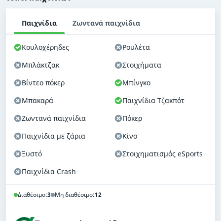
Παιχνίδια
Ζωντανά παιχνίδια
Κουλοχέρηδες
Ρουλέτα
Μπλάκτζακ
Στοιχήματα
Βίντεο πόκερ
Μπίνγκο
Μπακαρά
Παιχνίδια Τζακπότ
Ζωντανά παιχνίδια
Πόκερ
Παιχνίδια με ζάρια
Κίνο
Ξυστό
Στοιχηματισμός eSports
Παιχνίδια Crash
Διαθέσιμο:
3
Μη διαθέσιμο:
12