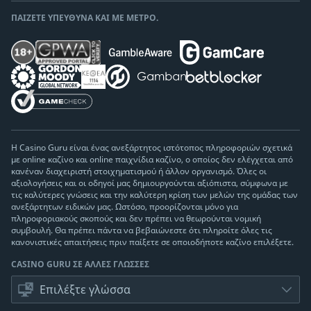
ΠΑΊΖΕΤΕ ΥΠΕΎΘΥΝΑ ΚΑΙ ΜΕ ΜΈΤΡΟ.
Η Casino Guru είναι ένας ανεξάρτητος ιστότοπος πληροφοριών σχετικά
με online καζίνο και online παιχνίδια καζίνο, ο οποίος δεν ελέγχεται από
κανέναν διαχειριστή στοιχηματισμού ή άλλον οργανισμό. Όλες οι
αξιολογήσεις και οι οδηγοί μας δημιουργούνται αξιόπιστα, σύμφωνα με
τις καλύτερες γνώσεις και την καλύτερη κρίση των μελών της ομάδας των
ανεξάρτητων ειδικών μας. Ωστόσο, προορίζονται μόνο για
πληροφοριακούς σκοπούς και δεν πρέπει να θεωρούνται νομική
συμβουλή. Θα πρέπει πάντα να βεβαιώνεστε ότι πληροίτε όλες τις
κανονιστικές απαιτήσεις πριν παίξετε σε οποιοδήποτε καζίνο επιλέξετε.
CASINO GURU ΣΕ ΆΛΛΕΣ ΓΛΏΣΣΕΣ
Επιλέξτε γλώσσα