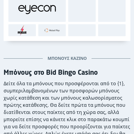
ΜΠΌΝΟΥΣ ΚΑΖΊΝΟ
Μπόνους στο Bid Bingo Casino
Δείτε όλα τα μπόνους που προσφέρονται από το {1},
συμπεριλαμβανομένων των προσφορών μπόνους
χωρίς κατάθεση και των μπόνους καλωσορίσματος
πρώτης κατάθεσης. Θα δείτε πρώτα τα μπόνους που
διατίθενται στους παίκτες από τη χώρα σας, αλλά
μπορείτε επίσης να κάνετε κλικ στο παρακάτω κουμπί
για να δείτε προσφορές που προορίζονται για παίκτες
από άλλες χώρες. Απλώς έχετε υπόψη σας ότι δεν θα