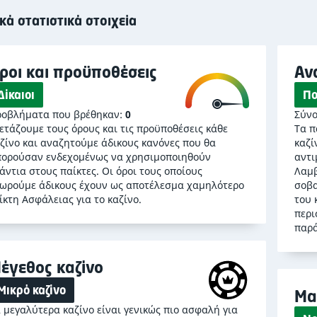
ημάναμε ως ένα νέο online καζίνο. Μόλις αποκτήσουμε πε
κά στατιστικά στοιχεία
πιστρέψουμε για να το βαθμολογήσουμε «κανονικά».
ροι και προϋποθέσεις
Αν
Δίκαιοι
Πο
ροβλήματα που βρέθηκαν:
0
Σύν
ετάζουμε τους όρους και τις προϋποθέσεις κάθε
Τα π
ζίνο και αναζητούμε άδικους κανόνες που θα
καζί
ορούσαν ενδεχομένως να χρησιμοποιηθούν
αντι
άντια στους παίκτες. Οι όροι τους οποίους
Λαμβ
ωρούμε άδικους έχουν ως αποτέλεσμα χαμηλότερο
σοβα
ίκτη Ασφάλειας για το καζίνο.
του 
περι
παρ
έγεθος καζίνο
Μικρό καζίνο
Μα
 μεγαλύτερα καζίνο είναι γενικώς πιο ασφαλή για