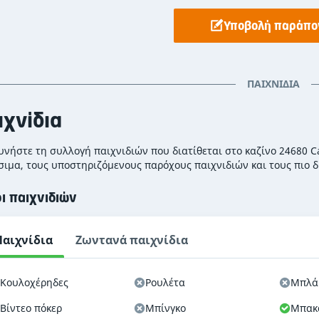
Υποβολή παράπο
ΠΑΙΧΝΊΔΙΑ
ιχνίδια
υνήστε τη συλλογή παιχνιδιών που διατίθεται στο καζίνο 24680 C
σιμα, τους υποστηριζόμενους παρόχους παιχνιδιών και τους πιο δη
ι παιχνιδιών
Παιχνίδια
Ζωντανά παιχνίδια
Κουλοχέρηδες
Ρουλέτα
Μπλά
Βίντεο πόκερ
Μπίνγκο
Μπακ