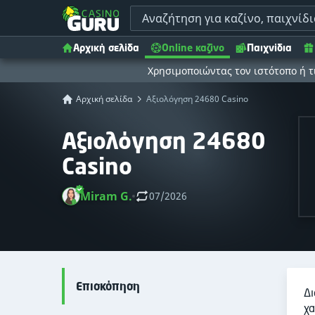
Αρχική σελίδα
Online καζίνο
Παιχνίδια
Χρησιμοποιώντας τον ιστότοπο ή τ
Αρχική σελίδα
Αξιολόγηση 24680 Casino
Αξιολόγηση 24680
Casino
Miram G.
07/2026
Επισκόπηση
Δι
χα