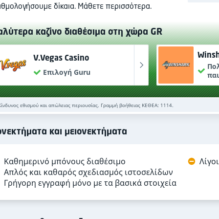
θμολογήσουμε δίκαια. Μάθετε περισσότερα.
αλύτερα καζίνο διαθέσιμα στη χώρα GR
Winsh
V.Vegas Casino
Πο
Επιλογή Guru
πα
Κίνδυνος εθισμού και απώλειας περιουσίας. Γραμμή βοήθειας ΚΕΘΕΑ: 1114.
νεκτήματα και μειονεκτήματα
Καθημερινό μπόνους διαθέσιμο
Λίγο
Απλός και καθαρός σχεδιασμός ιστοσελίδων
Γρήγορη εγγραφή μόνο με τα βασικά στοιχεία