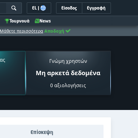
EL
|
Είσοδος
Εγγραφή
Τουρνουά
News
Μάθετε περισσότερα
Αποδοχή
ας
Γνώμη χρηστών
Μη αρκετά δεδομένα
0 αξιολογήσεις
Επίσκεψη