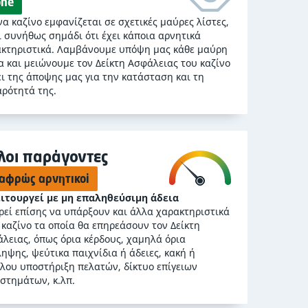
ne
να καζίνο εμφανίζεται σε σχετικές μαύρες λίστες,
ι συνήθως σημάδι ότι έχει κάποια αρνητικά
κτηριστικά. Λαμβάνουμε υπόψη μας κάθε μαύρη
α και μειώνουμε τον Δείκτη Ασφάλειας του καζίνο
ι της άποψης μας για την κατάσταση και τη
ρότητά της.
λοι παράγοντες
αφρώς αρνητικοί
ιτουργεί με μη επαληθεύσιμη άδεια
εί επίσης να υπάρξουν και άλλα χαρακτηριστικά
 καζίνο τα οποία θα επηρεάσουν τον Δείκτη
λειας, όπως όρια κέρδους, χαμηλά όρια
ηψης, ψεύτικα παιχνίδια ή άδειες, κακή ή
λου υποστήριξη πελατών, δίκτυο επίγειων
στημάτων, κ.λπ.