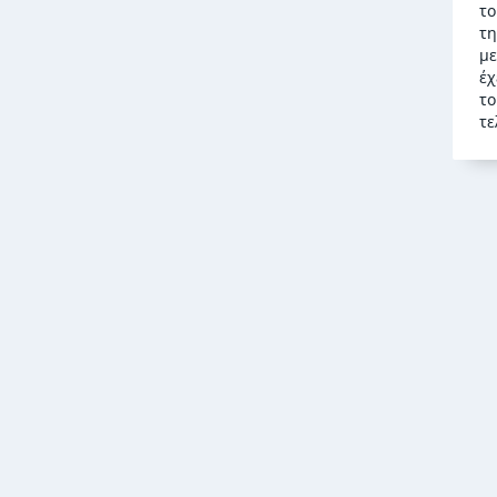
το
τη
με
έχ
το
τε