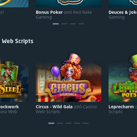
zi
Bonus Poker
από Red Rake
Deuces & Jok
Gaming
Gaming
 Web Scripts
Clockwork
Circus - Wild Gala
από Casino
Leprecharm
sino Web
Web Scripts
Scripts