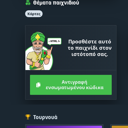
Θέματα παιχνιδιού
Κάρτες
Προσθέστε αυτό
το παιχνίδι στον
ιστότοπό σας.
Αντιγραφή
ενσωματωμένου κώδικα
Τουρνουά
ΕΒΔΟΜΑΔΙΑΊΟ ΤΟΥΡΝΟΥΆ