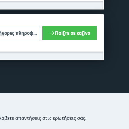
Γρήγορες πληροφορίες
Παίξτε σε καζίνο
λάβετε απαντήσεις στις ερωτήσεις σας.