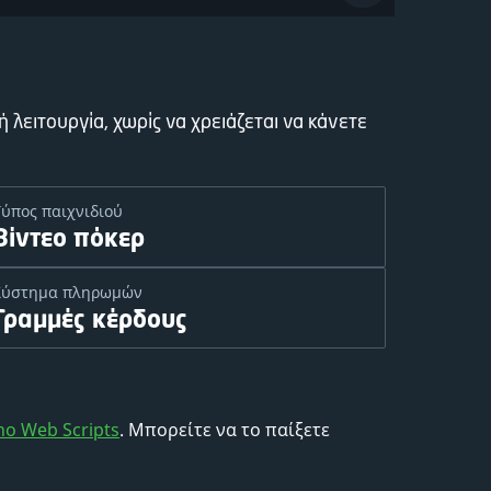
 λειτουργία, χωρίς να χρειάζεται να κάνετε
Τύπος παιχνιδιού
Βίντεο πόκερ
Σύστημα πληρωμών
Γραμμές κέρδους
no Web Scripts
. Μπορείτε να το παίξετε