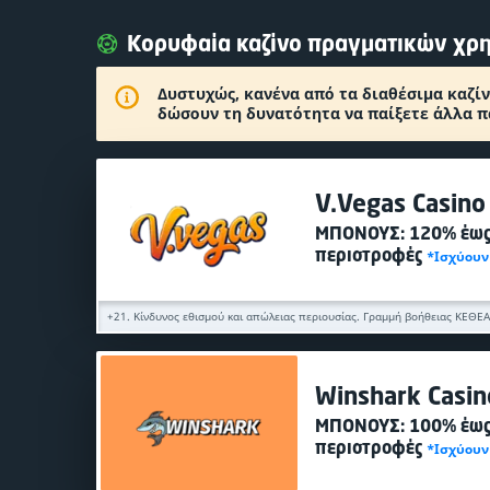
Κορυφαία καζίνο πραγματικών χρη
Δυστυχώς, κανένα από τα διαθέσιμα καζί
δώσουν τη δυνατότητα να παίξετε άλλα πα
V.Vegas Casin
ΜΠΌΝΟΥΣ:
120% έως
περιστροφές
*Ισχύουν
+21. Κίνδυνος εθισμού και απώλειας περιουσίας. Γραμμή βοήθειας ΚΕΘΕΑ
Winshark Casi
ΜΠΌΝΟΥΣ:
100% έως
περιστροφές
*Ισχύουν