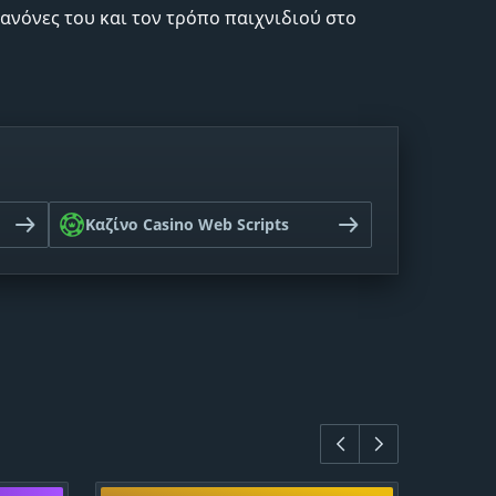
κανόνες του και τον τρόπο παιχνιδιού στο
Καζίνο Casino Web Scripts
ΥΆ
Ξεκλειδώστε παίζοντας σε
ΜΗΝΙΑΊΟ ΤΟΥΡΝΟΥΆ
Ε