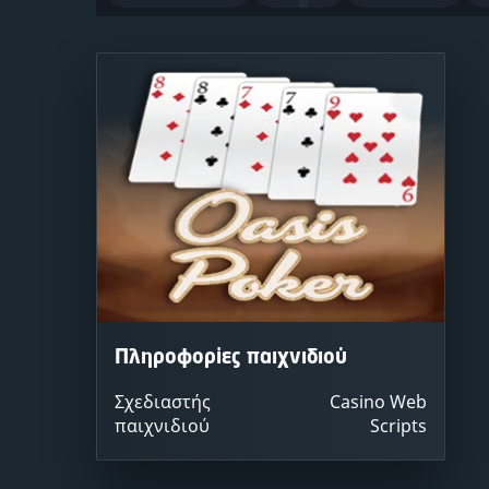
Πληροφορίες παιχνιδιού
Σχεδιαστής
Casino Web
παιχνιδιού
Scripts