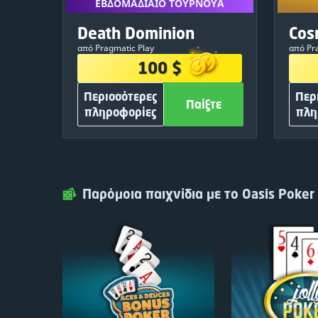
ΕΒΔΟΜΑΔΙΑΊΟ ΤΟΥΡΝΟΥΆ
ΟΜΆΔΑ ΒΡΑΒΕΊΩΝ
Death Dominion
Cos
00
:
11
:
50
25
100 $
από Pragmatic Play
από Pr
100 $
50 $
1
380 $
30 $
2
250 $
Περισσότερες
Περ
Παίξτε
20 $
3
120 $
πληροφορίες
πλη
75 $
ΆΛΛΕΣ ΠΛΗΡΟΦΟΡΊΕΣ
50 $
250
Συνολικές δωρεάν
750
Παίξτε
Κλείσιμο
25 $
περιστροφές:
25 $
Pragmatic
Πάροχος
Pr
Play
παιχνιδιών:
Παρόμοια παιχνίδια με το Oasis Poker
25 $
ΔΩΡΕΑΝ
Είσοδος:
ΔΩΡ
25 $
25 $