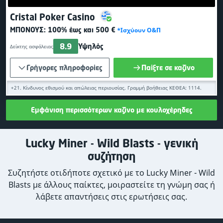
Cristal Poker Casino
ΜΠΌΝΟΥΣ:
100% έως και 500 €
*Ισχύουν Ο&Π
8.9
Υψηλός
Δείκτης ασφάλειας
Γρήγορες πληροφορίες
Παίξτε σε καζίνο
+21. Κίνδυνος εθισμού και απώλειας περιουσίας. Γραμμή βοήθειας ΚΕΘΕΑ: 1114.
Εμφάνιση περισσότερων καζίνο με κουλοχέρηδες
Lucky Miner - Wild Blasts - γενική
συζήτηση
Συζητήστε οτιδήποτε σχετικό με το Lucky Miner - Wild
Blasts με άλλους παίκτες, μοιραστείτε τη γνώμη σας ή
λάβετε απαντήσεις στις ερωτήσεις σας.