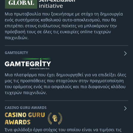
Μια πρωτοβουλία που ξεκινήσαμε με στόχο τη δημιουργία
ενός συστήματος καθολικού αυτο-αποκλεισμού, που θα
επιτρέπει στους ευάλωτους παίκτες να μπλοκάρουν την
πρόσβασή τους σε όλες τις ευκαιρίες online τυχερών
παιχνιδιών.
GAMTEGRITY
Μια πλατφόρμα που έχει δημιουργηθεί για να επιδείξει όλες
μας τις προσπάθειες που στοχεύουν στην πραγματοποίηση
του οράματος ενός πιο ασφαλούς και πιο διαφανούς κλάδου
τυχερών παιχνιδιών.
CASINO GURU AWARDS
Ένα φιλόδοξο έργο στόχος του οποίου είναι να τιμήσει τις