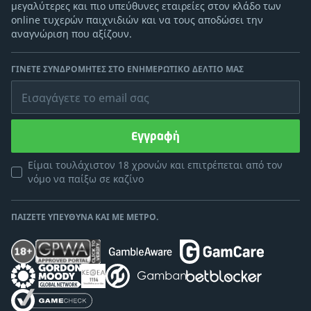
μεγαλύτερες και πιο υπεύθυνες εταιρείες στον κλάδο των
online τυχερών παιχνιδιών και να τους αποδώσει την
αναγνώριση που αξίζουν.
ΓΊΝΕΤΕ ΣΥΝΔΡΟΜΗΤΈΣ ΣΤΟ ΕΝΗΜΕΡΩΤΙΚΌ ΔΕΛΤΊΟ ΜΑΣ
Εισαγάγετε το email σας
Εγγραφή
Είμαι τουλάχιστον 18 χρονών και επιτρέπεται από τον
νόμο να παίξω σε καζίνο
ΠΑΊΖΕΤΕ ΥΠΕΎΘΥΝΑ ΚΑΙ ΜΕ ΜΈΤΡΟ.