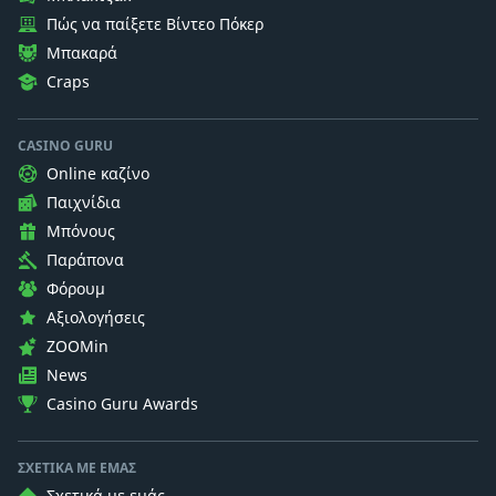
Πώς να παίξετε Βίντεο Πόκερ
Μπακαρά
Craps
CASINO GURU
Online καζίνο
Παιχνίδια
Μπόνους
Παράπονα
Φόρουμ
Αξιολογήσεις
ZOOMin
News
Casino Guru Awards
ΣΧΕΤΙΚΆ ΜΕ ΕΜΆΣ
Σχετικά με εμάς