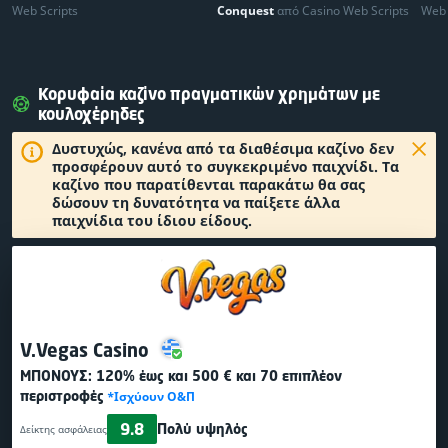
Web Scripts
Conquest
από Casino Web Scripts
Web 
Κορυφαία καζίνο πραγματικών χρημάτων με
κουλοχέρηδες
Δυστυχώς, κανένα από τα διαθέσιμα καζίνο δεν
προσφέρουν αυτό το συγκεκριμένο παιχνίδι. Τα
καζίνο που παρατίθενται παρακάτω θα σας
δώσουν τη δυνατότητα να παίξετε άλλα
παιχνίδια του ίδιου είδους.
V.Vegas Casino
ΜΠΌΝΟΥΣ:
120% έως και 500 €
και 70 επιπλέον
περιστροφές
*Ισχύουν Ο&Π
9.8
Πολύ υψηλός
Δείκτης ασφάλειας