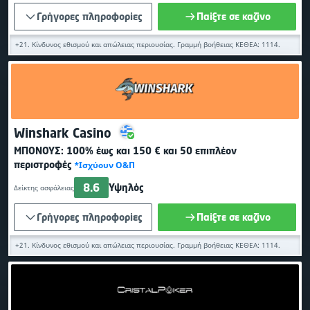
Γρήγορες πληροφορίες
Παίξτε σε καζίνο
+21. Κίνδυνος εθισμού και απώλειας περιουσίας. Γραμμή βοήθειας ΚΕΘΕΑ: 1114.
Winshark Casino
ΜΠΌΝΟΥΣ:
100% έως και 150 €
και 50 επιπλέον
περιστροφές
*Ισχύουν Ο&Π
8.6
Υψηλός
Δείκτης ασφάλειας
Γρήγορες πληροφορίες
Παίξτε σε καζίνο
+21. Κίνδυνος εθισμού και απώλειας περιουσίας. Γραμμή βοήθειας ΚΕΘΕΑ: 1114.