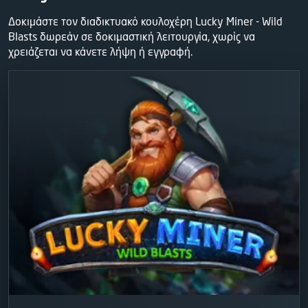
Δοκιμάστε τον διαδικτυακό κουλοχέρη Lucky Miner - Wild
Blasts δωρεάν σε δοκιμαστική λειτουργία, χωρίς να
χρειάζεται να κάνετε λήψη ή εγγραφή.