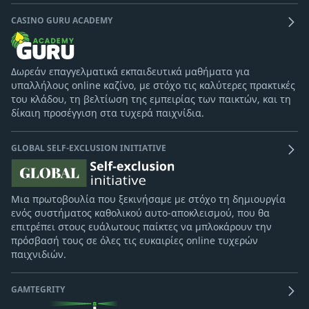
CASINO GURU ACADEMY
Δωρεάν επαγγελματικά εκπαιδευτικά μαθήματα για
υπαλλήλους online καζίνο, με στόχο τις καλύτερες πρακτικές
του κλάδου, τη βελτίωση της εμπειρίας των παικτών, και τη
δίκαιη προσέγγιση στα τυχερά παιχνίδια.
GLOBAL SELF-EXCLUSION INITIATIVE
Μια πρωτοβουλία που ξεκινήσαμε με στόχο τη δημιουργία
ενός συστήματος καθολικού αυτο-αποκλεισμού, που θα
επιτρέπει στους ευάλωτους παίκτες να μπλοκάρουν την
πρόσβασή τους σε όλες τις ευκαιρίες online τυχερών
παιχνιδιών.
GAMTEGRITY