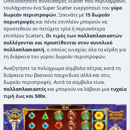
Οποιοσδήποτε συνδυασμός Scatter που περιλαμβάνει
τουλάχιστον ένα Super Scatter ενεργοποιεί τον
γύρο
δωρεάν περιστροφών
. Ξεκινάτε με
15 δωρεάν
περιστροφές
και πέντε επιπλέον μπορούν να
προστεθούν αν πετύχετε τρία ή περισσότερα
επιπλέον Scatters.
Οι τιμές των πολλαπλασιαστών
συλλέγονται και προστίθενται στον συνολικό
πολλαπλασιαστή
, ο οποίος ενισχύει όλα τα κέρδη για
τη διάρκεια του γύρου δωρεάν περιστροφών.
Αναζητήστε τα πολύχρωμα σύμβολα πέτρας κατά τη
διάρκεια του βασικού παιχνιδιού αλλά και στις
δωρεάν περιστροφές. Αυτά τα σύμβολα είναι
πολλαπλασιαστές
και μπορούν να λάβουν μια
τυχαία
τιμή έως και 500x
.