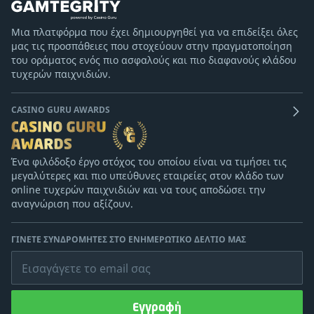
Μια πλατφόρμα που έχει δημιουργηθεί για να επιδείξει όλες
μας τις προσπάθειες που στοχεύουν στην πραγματοποίηση
του οράματος ενός πιο ασφαλούς και πιο διαφανούς κλάδου
τυχερών παιχνιδιών.
CASINO GURU AWARDS
Ένα φιλόδοξο έργο στόχος του οποίου είναι να τιμήσει τις
μεγαλύτερες και πιο υπεύθυνες εταιρείες στον κλάδο των
online τυχερών παιχνιδιών και να τους αποδώσει την
αναγνώριση που αξίζουν.
ΓΊΝΕΤΕ ΣΥΝΔΡΟΜΗΤΈΣ ΣΤΟ ΕΝΗΜΕΡΩΤΙΚΌ ΔΕΛΤΊΟ ΜΑΣ
Εισαγάγετε το email σας
Εγγραφή