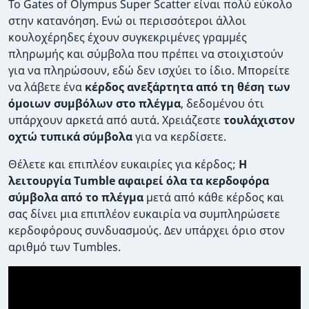
Το Gates of Olympus Super Scatter είναι πολύ εύκολο
στην κατανόηση. Ενώ οι περισσότεροι άλλοι
κουλοχέρηδες έχουν συγκεκριμένες γραμμές
πληρωμής και σύμβολα που πρέπει να στοιχιστούν
για να πληρώσουν, εδώ δεν ισχύει το ίδιο. Μπορείτε
να λάβετε ένα
κέρδος ανεξάρτητα από τη θέση των
όμοιων συμβόλων στο πλέγμα
, δεδομένου ότι
υπάρχουν αρκετά από αυτά. Χρειάζεστε
τουλάχιστον
οχτώ τυπικά σύμβολα
για να κερδίσετε.
Θέλετε και επιπλέον ευκαιρίες για κέρδος;
Η
λειτουργία Tumble αφαιρεί όλα τα κερδοφόρα
σύμβολα από το πλέγμα
μετά από κάθε κέρδος και
σας δίνει μια επιπλέον ευκαιρία να συμπληρώσετε
κερδοφόρους συνδυασμούς. Δεν υπάρχει όριο στον
αριθμό των Tumbles.