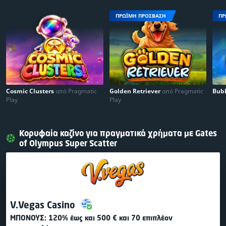
ΠΡΏΙΜΗ ΠΡΌΣΒΑΣΗ
ΠΡ
Cosmic Clusters
από Pragmatic
Golden Retriever
από Pragmatic
Bub
Play
Play
Κορυφαία καζίνο για πραγματικά χρήματα με Gates
of Olympus Super Scatter
V.Vegas Casino
ΜΠΌΝΟΥΣ:
120% έως και 500 €
και 70 επιπλέον