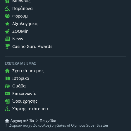
Μπόνους
Παράπονα
Φόρουμ
Αξιολογήσεις
ZOOMin
News
Casino Guru Awards
ΣΧΕΤΙΚΆ ΜΕ ΕΜΆΣ
Σχετικά με εμάς
Ιστορικό
Ομάδα
Επικοινωνία
Όροι χρήσης
Χάρτης ιστότοπου
Αρχική σελίδα
Παιχνίδια
Δωρεάν παιχνίδι κουλοχέρη Gates of Olympus Super Scatter