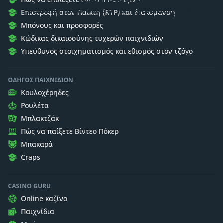
Θέλουμε να κατανοείτε τα τυχερά παιχνίδια.
Επιστροφή στον Παίκτη (RTP) και διακύμανση
Μπόνους και προσφορές
Κώδικας δικαιοσύνης τυχερών παιχνιδιών
Υπεύθυνος στοιχηματισμός και εθισμός στον τζόγο
ΟΔΗΓΌΣ ΠΑΙΧΝΙΔΙΏΝ
Κουλοχέρηδες
Ρουλέτα
Μπλακτζάκ
Πώς να παίξετε Βίντεο Πόκερ
Μπακαρά
Craps
CASINO GURU
Online καζίνο
Παιχνίδια