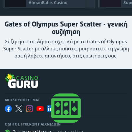
πολλαπλά παιχνίδια
παι
AlmanBahis Casino
Sup
Oly
Gates of Olympus Super Scatter - γενική
συζήτηση
Συζητήστε οτιδήποτε σχετικό με το Gates of Olympus
Super Scatter με άλλους παίκτες, μοιραστείτε τη γνώμη
σας ή λάβετε απαντήσεις στις ερωτήσεις σας.
ΑΚΟΛΟΥΘΉΣΤΕ ΜΑΣ
ΟΔΗΓΌΣ ΤΥΧΕΡΏΝ ΠΑΙΧΝΙΔΙΏΝ
Casino Guru
Πώς να επιλέξετε ένα online καζίνο