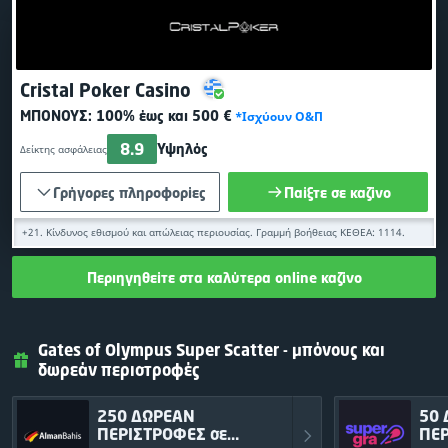
Cristal Poker Casino
ΜΠΌΝΟΥΣ:
100% έως και 500 €
*Ισχύουν Ο&Π
8.9
Υψηλός
Δείκτης ασφάλειας
Γρήγορες πληροφορίες
Παίξτε σε καζίνο
+21. Κίνδυνος εθισμού και απώλειας περιουσίας. Γραμμή βοήθειας ΚΕΘΕΑ: 1114.
Περιηγηθείτε στα καλύτερα online καζίνο
Gates of Olympus Super Scatter - μπόνους και
δωρεάν περιστροφές
250 ΔΩΡΕΑΝ
50
ΠΕΡΙΣΤΡΟΦΕΣ
σε
ΠΕ