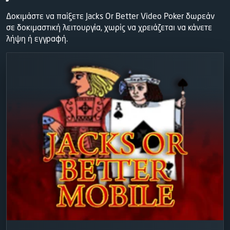
Δοκιμάστε να παίξετε Jacks Or Better Video Poker δωρεάν
σε δοκιμαστική λειτουργία, χωρίς να χρειάζεται να κάνετε
λήψη ή εγγραφή.