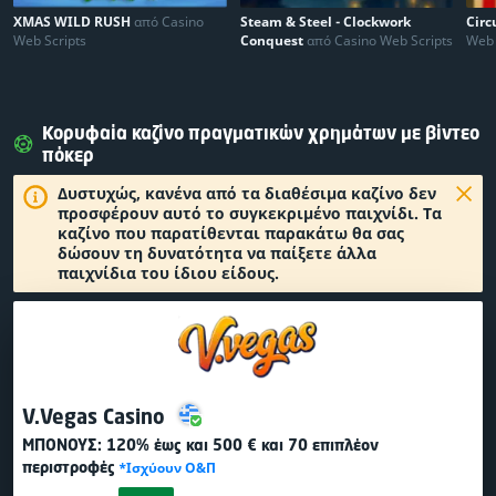
XMAS WILD RUSH
από Casino
Steam & Steel - Clockwork
Circ
Web Scripts
Conquest
από Casino Web Scripts
Web 
Κορυφαία καζίνο πραγματικών χρημάτων με βίντεο
πόκερ
Δυστυχώς, κανένα από τα διαθέσιμα καζίνο δεν
προσφέρουν αυτό το συγκεκριμένο παιχνίδι. Τα
καζίνο που παρατίθενται παρακάτω θα σας
δώσουν τη δυνατότητα να παίξετε άλλα
παιχνίδια του ίδιου είδους.
V.Vegas Casino
ΜΠΌΝΟΥΣ:
120% έως και 500 €
και 70 επιπλέον
περιστροφές
*Ισχύουν Ο&Π