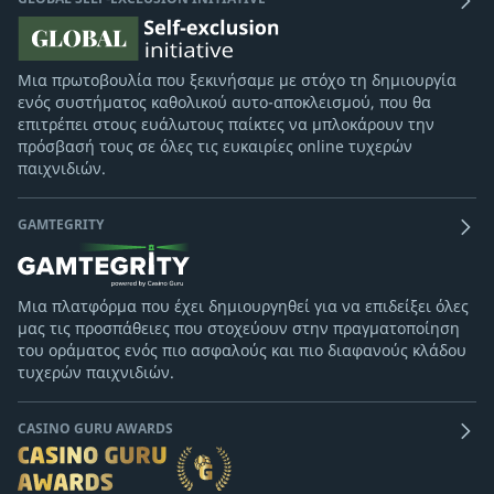
Μια πρωτοβουλία που ξεκινήσαμε με στόχο τη δημιουργία
ενός συστήματος καθολικού αυτο-αποκλεισμού, που θα
επιτρέπει στους ευάλωτους παίκτες να μπλοκάρουν την
πρόσβασή τους σε όλες τις ευκαιρίες online τυχερών
παιχνιδιών.
GAMTEGRITY
Μια πλατφόρμα που έχει δημιουργηθεί για να επιδείξει όλες
μας τις προσπάθειες που στοχεύουν στην πραγματοποίηση
του οράματος ενός πιο ασφαλούς και πιο διαφανούς κλάδου
τυχερών παιχνιδιών.
CASINO GURU AWARDS