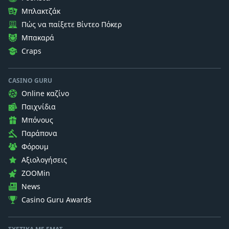
Μπλακτζάκ
Πώς να παίξετε Βίντεο Πόκερ
Μπακαρά
Craps
CASINO GURU
Online καζίνο
Παιχνίδια
Μπόνους
Παράπονα
Φόρουμ
Αξιολογήσεις
ZOOMin
News
Casino Guru Awards