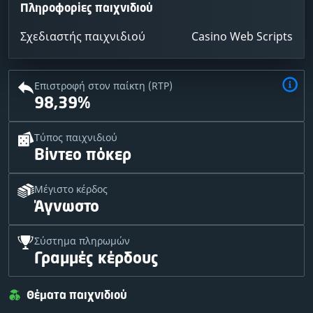
Πληροφορίες παιχνιδιού
Σχεδιαστής παιχνιδιού
Casino Web Scripts
Επιστροφή στον παίκτη (RTP)
98,39%
Τύπος παιχνιδιού
Βίντεο πόκερ
Μέγιστο κέρδος
Άγνωστο
Σύστημα πληρωμών
Γραμμές κέρδους
Θέματα παιχνιδιού