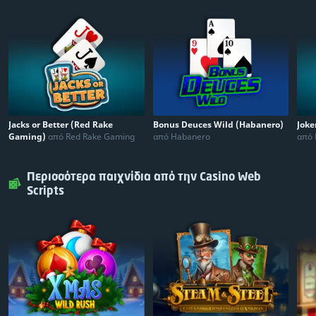
25 $
Jacks or Better (Red Rake
Bonus Deuces Wild (Habanero)
Joke
Gaming)
από Red Rake Gaming
από Habanero
από 
Περισσότερα παιχνίδια από την Casino Web
Scripts