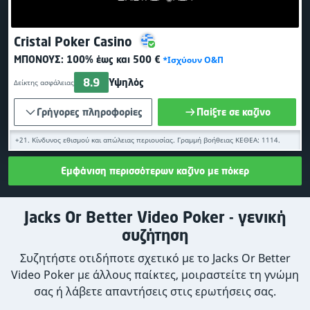
Cristal Poker Casino
ΜΠΌΝΟΥΣ:
100% έως και 500 €
*Ισχύουν Ο&Π
8.9
Υψηλός
Δείκτης ασφάλειας
Γρήγορες πληροφορίες
Παίξτε σε καζίνο
+21. Κίνδυνος εθισμού και απώλειας περιουσίας. Γραμμή βοήθειας ΚΕΘΕΑ: 1114.
Εμφάνιση περισσότερων καζίνο με πόκερ
Jacks Or Better Video Poker - γενική
συζήτηση
Συζητήστε οτιδήποτε σχετικό με το Jacks Or Better
Video Poker με άλλους παίκτες, μοιραστείτε τη γνώμη
σας ή λάβετε απαντήσεις στις ερωτήσεις σας.