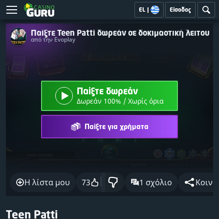
EL
|
Είσοδος
Παίξτε Teen Patti δωρεάν σε δοκιμαστική λειτουργ
από την Evoplay
Παίξτε δωρεάν
Δωρεάν 100% / Χωρίς όρια
Παίξτε για χρήματα
Η λίστα μου
73
1 σχόλιο
Κοινο
Teen Patti