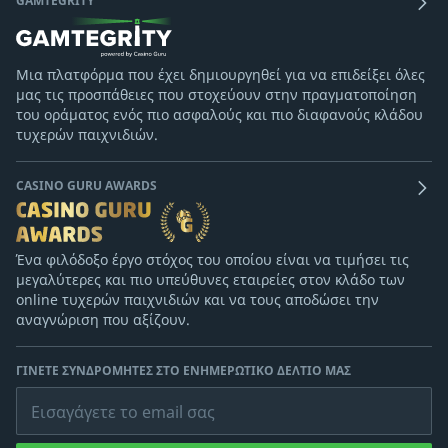
GAMTEGRITY
Μια πλατφόρμα που έχει δημιουργηθεί για να επιδείξει όλες
μας τις προσπάθειες που στοχεύουν στην πραγματοποίηση
του οράματος ενός πιο ασφαλούς και πιο διαφανούς κλάδου
τυχερών παιχνιδιών.
CASINO GURU AWARDS
Ένα φιλόδοξο έργο στόχος του οποίου είναι να τιμήσει τις
μεγαλύτερες και πιο υπεύθυνες εταιρείες στον κλάδο των
online τυχερών παιχνιδιών και να τους αποδώσει την
αναγνώριση που αξίζουν.
ΓΊΝΕΤΕ ΣΥΝΔΡΟΜΗΤΈΣ ΣΤΟ ΕΝΗΜΕΡΩΤΙΚΌ ΔΕΛΤΊΟ ΜΑΣ
Εισαγάγετε το email σας