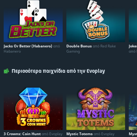
Jacks Or Better (Habanero)
από
Double Bonus
από Red Rake
Joke
Habanero
Gaming
από 
Περισσότερα παιχνίδια από την Evoplay
3 Crowns: Coin Hunt
από Evoplay
Mystic Totems
από Evoplay
Myst