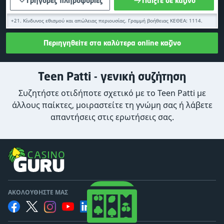
Γρήγορες πληροφορίες
Παίξτε σε καζίνο
+21. Κίνδυνος εθισμού και απώλειας περιουσίας. Γραμμή βοήθειας ΚΕΘΕΑ: 1114.
Περιηγηθείτε στα καλύτερα online καζίνο
Teen Patti - γενική συζήτηση
Συζητήστε οτιδήποτε σχετικό με το Teen Patti με
άλλους παίκτες, μοιραστείτε τη γνώμη σας ή λάβετε
απαντήσεις στις ερωτήσεις σας.
ΑΚΟΛΟΥΘΉΣΤΕ ΜΑΣ