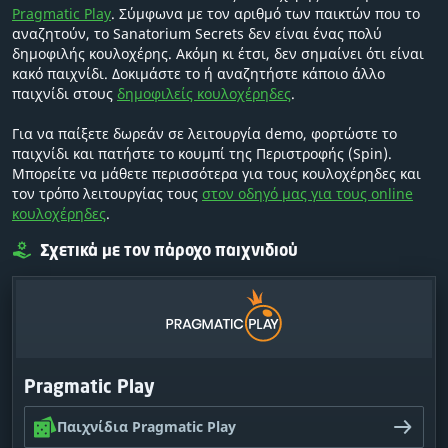
Pragmatic Play
. Σύμφωνα με τον αριθμό των παικτών που το
αναζητούν, το Sanatorium Secrets δεν είναι ένας πολύ
δημοφιλής κουλοχέρης. Ακόμη κι έτσι, δεν σημαίνει ότι είναι
κακό παιχνίδι. Δοκιμάστε το ή αναζητήστε κάποιο άλλο
παιχνίδι στους
δημοφιλείς κουλοχέρηδες
.
Για να παίξετε δωρεάν σε λειτουργία demo, φορτώστε το
παιχνίδι και πατήστε το κουμπί της Περιστροφής (Spin).
Μπορείτε να μάθετε περισσότερα για τους κουλοχέρηδες και
τον τρόπο λειτουργίας τους
στον οδηγό μας για τους online
κουλοχέρηδες
.
Σχετικά με τον πάροχο παιχνιδιού
Pragmatic Play
Παιχνίδια Pragmatic Play