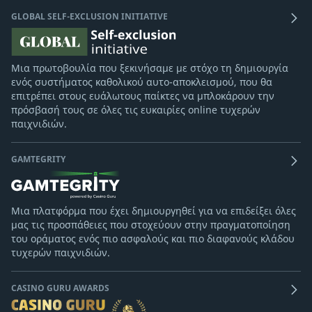
GLOBAL SELF-EXCLUSION INITIATIVE
Μια πρωτοβουλία που ξεκινήσαμε με στόχο τη δημιουργία
ενός συστήματος καθολικού αυτο-αποκλεισμού, που θα
επιτρέπει στους ευάλωτους παίκτες να μπλοκάρουν την
πρόσβασή τους σε όλες τις ευκαιρίες online τυχερών
παιχνιδιών.
GAMTEGRITY
Μια πλατφόρμα που έχει δημιουργηθεί για να επιδείξει όλες
μας τις προσπάθειες που στοχεύουν στην πραγματοποίηση
του οράματος ενός πιο ασφαλούς και πιο διαφανούς κλάδου
τυχερών παιχνιδιών.
CASINO GURU AWARDS