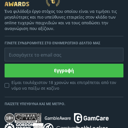
Ένα φιλόδοξο έργο στόχος του οποίου είναι να τιμήσει τις
μεγαλύτερες και πιο υπεύθυνες εταιρείες στον κλάδο των
online τυχερών παιχνιδιών και να τους αποδώσει την
αναγνώριση που αξίζουν.
ΓΊΝΕΤΕ ΣΥΝΔΡΟΜΗΤΈΣ ΣΤΟ ΕΝΗΜΕΡΩΤΙΚΌ ΔΕΛΤΊΟ ΜΑΣ
Εισαγάγετε το email σας
Εγγραφή
Είμαι τουλάχιστον 18 χρονών και επιτρέπεται από τον
νόμο να παίξω σε καζίνο
ΠΑΊΖΕΤΕ ΥΠΕΎΘΥΝΑ ΚΑΙ ΜΕ ΜΈΤΡΟ.