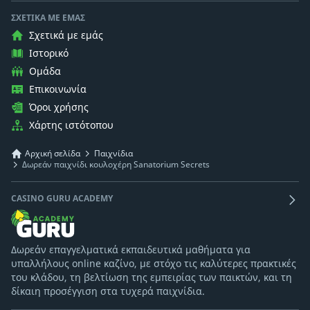
ΣΧΕΤΙΚΆ ΜΕ ΕΜΆΣ
Σχετικά με εμάς
Ιστορικό
Ομάδα
Επικοινωνία
Όροι χρήσης
Χάρτης ιστότοπου
Αρχική σελίδα
Παιχνίδια
Δωρεάν παιχνίδι κουλοχέρη Sanatorium Secrets
CASINO GURU ACADEMY
Δωρεάν επαγγελματικά εκπαιδευτικά μαθήματα για
υπαλλήλους online καζίνο, με στόχο τις καλύτερες πρακτικές
του κλάδου, τη βελτίωση της εμπειρίας των παικτών, και τη
δίκαιη προσέγγιση στα τυχερά παιχνίδια.