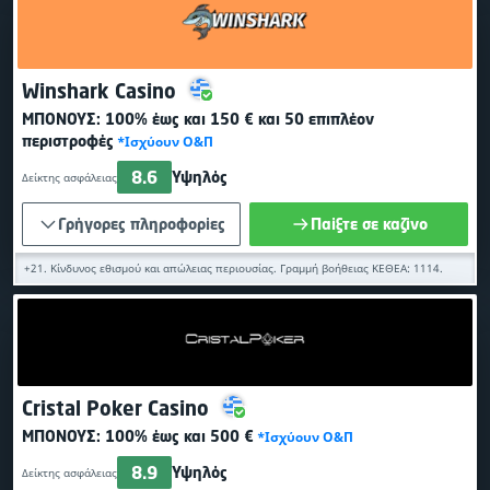
Winshark Casino
ΜΠΌΝΟΥΣ:
100% έως και 150 €
και 50 επιπλέον
περιστροφές
*Ισχύουν Ο&Π
8.6
Υψηλός
Δείκτης ασφάλειας
Γρήγορες πληροφορίες
Παίξτε σε καζίνο
+21. Κίνδυνος εθισμού και απώλειας περιουσίας. Γραμμή βοήθειας ΚΕΘΕΑ: 1114.
Cristal Poker Casino
ΜΠΌΝΟΥΣ:
100% έως και 500 €
*Ισχύουν Ο&Π
8.9
Υψηλός
Δείκτης ασφάλειας