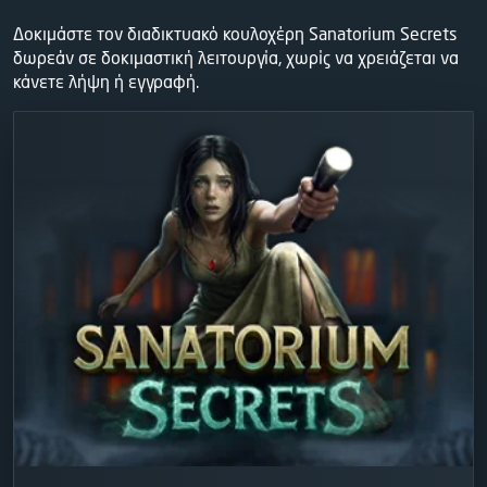
Δοκιμάστε τον διαδικτυακό κουλοχέρη Sanatorium Secrets
δωρεάν σε δοκιμαστική λειτουργία, χωρίς να χρειάζεται να
κάνετε λήψη ή εγγραφή.