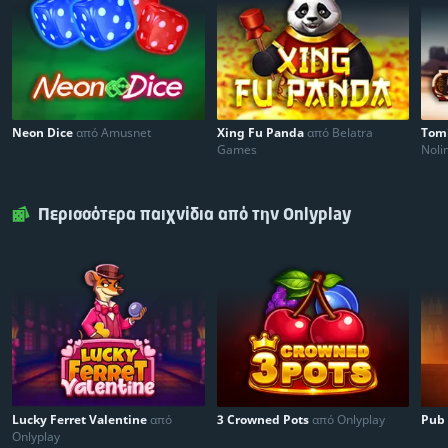
Neon Dice
από Amusnet
Xing Fu Panda
από Belatra
Tom
Games
Nolim
Περισσότερα παιχνίδια από την Onlyplay
Lucky Ferret Valentine
από
3 Crowned Pots
από Onlyplay
Pub 
Onlyplay