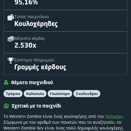
95,16%
Τύπος παιχνιδιού
Κουλοχέρηδες
Μέγιστο κέρδος
2.530x
Σύστημα πληρωμών
Γραμμές κέρδους
Θέματα παιχνιδιού
Τρόμου
Χαλοουίν
Γουέστερν
3 κύλινδροι
Σχετικά με το παιχνίδι
Το Western Zombie είναι ένας κουλοχέρης από την
Onlyplay
.
Σύμφωνα με τον αριθμό των παικτών που το αναζητούν, το
Western Zombie δεν είναι ένας πολύ δημοφιλής κουλοχέρης.