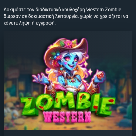
Δοκιμάστε τον διαδικτυακό κουλοχέρη Western Zombie
δωρεάν σε δοκιμαστική λειτουργία, χωρίς να χρειάζεται να
κάνετε λήψη ή εγγραφή.