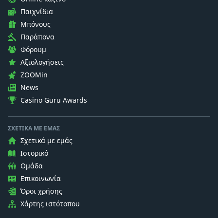
Παιχνίδια
Μπόνους
Παράπονα
Φόρουμ
Αξιολογήσεις
ZOOMin
News
Casino Guru Awards
ΣΧΕΤΙΚΆ ΜΕ ΕΜΆΣ
Σχετικά με εμάς
Ιστορικό
Ομάδα
Επικοινωνία
Όροι χρήσης
Χάρτης ιστότοπου