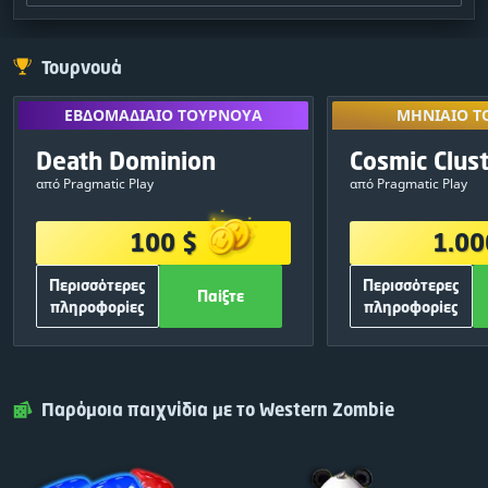
Τουρνουά
ΕΒΔΟΜΑΔΙΑΊΟ ΤΟΥΡΝΟΥΆ
ΜΗΝΙΑΊΟ Τ
ΕΒΔΟΜΑΔΙΑΊΟ ΤΟΥΡΝΟΥΆ
ΜΗΝΙΑΊΟ Τ
ΟΜΆΔΑ ΒΡΑΒΕΊΩΝ
ΟΜΆΔΑ ΒΡ
Death Dominion
Cosmic Clus
00
:
13
:
48
25
:
13
:
48
100 $
1.00
από Pragmatic Play
από Pragmatic Play
50 $
1
380 $
30 $
2
250 $
100 $
1.00
20 $
3
120 $
Περισσότερες
Περισσότερες
75 $
ΆΛΛΕΣ ΠΛΗΡΟΦΟΡΊΕΣ
Παίξτε
ΆΛΛΕΣ ΠΛΗ
πληροφορίες
πληροφορίες
50 $
250
Συνολικές δωρεάν περιστροφές:
750
Συνολικές δωρε
Παίξτε
Κλείσιμο
Παίξτε
25 $
Pragmatic
Πάροχος
Pragmatic
25 $
Play
παιχνιδιών:
Play
25 $
ΔΩΡΕΑΝ
Είσοδος:
ΔΩΡΕΑΝ
Παρόμοια παιχνίδια με το Western Zombie
25 $
25 $