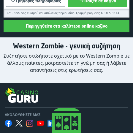
Γρήγορες πληροφορίες
Παίξτε σε καζίνο
+21. Κίνδυνος εθισμού και απώλειας περιουσίας. Γραμμή βοήθειας ΚΕΘΕΑ: 1114.
Περιηγηθείτε στα καλύτερα online καζίνο
Western Zombie - γενική συζήτηση
Συζητήστε οτιδήποτε σχετικό με το Western Zombie με
άλλους παίκτες, μοιραστείτε τη γνώμη σας ή λάβετε
απαντήσεις στις ερωτήσεις σας.
ΑΚΟΛΟΥΘΉΣΤΕ ΜΑΣ