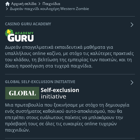
Αρχική σελίδα
Παιχνίδια
Δωρεάν παιχνίδι κουλοχέρη Western Zombie
CASINO GURU ACADEMY
Δωρεάν επαγγελματικά εκπαιδευτικά μαθήματα για
υπαλλήλους online καζίνο, με στόχο τις καλύτερες πρακτικές
του κλάδου, τη βελτίωση της εμπειρίας των παικτών, και τη
δίκαιη προσέγγιση στα τυχερά παιχνίδια.
GLOBAL SELF-EXCLUSION INITIATIVE
Μια πρωτοβουλία που ξεκινήσαμε με στόχο τη δημιουργία
ενός συστήματος καθολικού αυτο-αποκλεισμού, που θα
επιτρέπει στους ευάλωτους παίκτες να μπλοκάρουν την
πρόσβασή τους σε όλες τις ευκαιρίες online τυχερών
παιχνιδιών.