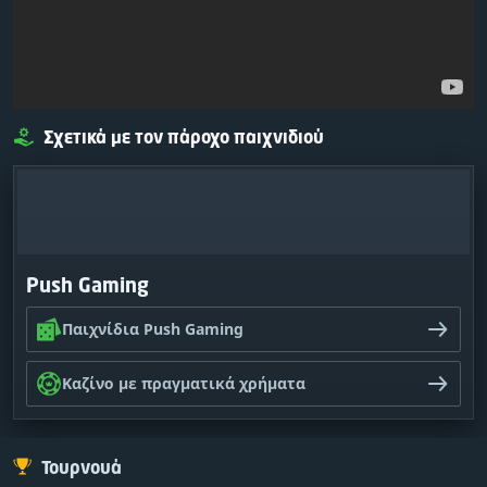
Σχετικά με τον πάροχο παιχνιδιού
Push Gaming
Παιχνίδια Push Gaming
Καζίνο με πραγματικά χρήματα
Τουρνουά