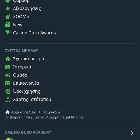
Φόρουμ
Αξιολογήσεις
ZOOMin
News
Casino Guru Awards
ΣΧΕΤΙΚΆ ΜΕ ΕΜΆΣ
Σχετικά με εμάς
Ιστορικό
Ομάδα
Επικοινωνία
Όροι χρήσης
Χάρτης ιστότοπου
Αρχική σελίδα
Παιχνίδια
Δωρεάν παιχνίδι κουλοχέρη Regal Knights
CASINO GURU ACADEMY