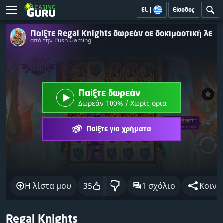
EL
|
Είσοδος
Παίξτε Regal Knights δωρεάν σε δοκιμαστική λειτ
από την Push Gaming
Παίξτε δωρεάν
Δωρεάν 100% / Χωρίς όρια
Παίξτε για χρήματα
Η λίστα μου
35
1 σχόλιο
Κοινο
Regal Knights