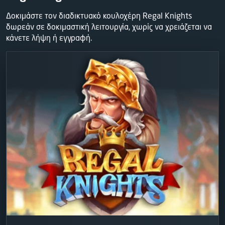
Δοκιμάστε τον διαδικτυακό κουλοχέρη Regal Knights
δωρεάν σε δοκιμαστική λειτουργία, χωρίς να χρειάζεται να
κάνετε λήψη ή εγγραφή.