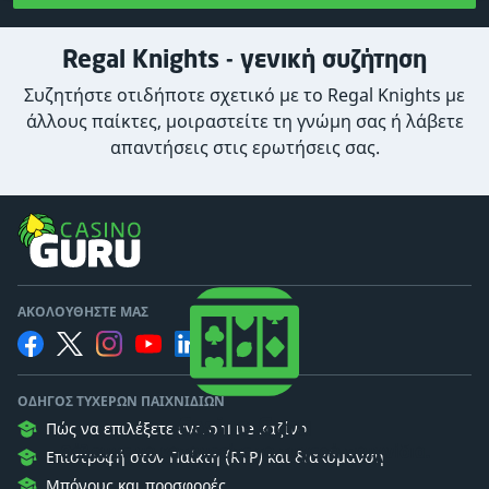
Regal Knights - γενική συζήτηση
Συζητήστε οτιδήποτε σχετικό με το Regal Knights με
άλλους παίκτες, μοιραστείτε τη γνώμη σας ή λάβετε
απαντήσεις στις ερωτήσεις σας.
ΑΚΟΛΟΥΘΉΣΤΕ ΜΑΣ
ΟΔΗΓΌΣ ΤΥΧΕΡΏΝ ΠΑΙΧΝΙΔΙΏΝ
Casino Guru
Πώς να επιλέξετε ένα online καζίνο
Θέλουμε να κατανοείτε τα τυχερά παιχνίδια.
Επιστροφή στον Παίκτη (RTP) και διακύμανση
Μπόνους και προσφορές