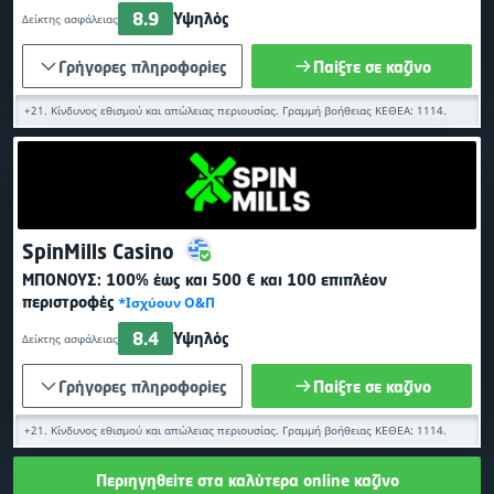
8.9
Υψηλός
Δείκτης ασφάλειας
Γρήγορες πληροφορίες
Παίξτε σε καζίνο
+21. Κίνδυνος εθισμού και απώλειας περιουσίας. Γραμμή βοήθειας ΚΕΘΕΑ: 1114.
SpinMills Casino
ΜΠΌΝΟΥΣ:
100% έως και 500 €
και 100 επιπλέον
περιστροφές
*Ισχύουν Ο&Π
8.4
Υψηλός
Δείκτης ασφάλειας
Γρήγορες πληροφορίες
Παίξτε σε καζίνο
+21. Κίνδυνος εθισμού και απώλειας περιουσίας. Γραμμή βοήθειας ΚΕΘΕΑ: 1114.
Περιηγηθείτε στα καλύτερα online καζίνο