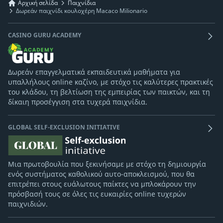
Αρχική σελίδα
Παιχνίδια
Δωρεάν παιχνίδι κουλοχέρη Macaco Milionario
CASINO GURU ACADEMY
Δωρεάν επαγγελματικά εκπαιδευτικά μαθήματα για
υπαλλήλους online καζίνο, με στόχο τις καλύτερες πρακτικές
του κλάδου, τη βελτίωση της εμπειρίας των παικτών, και τη
δίκαιη προσέγγιση στα τυχερά παιχνίδια.
GLOBAL SELF-EXCLUSION INITIATIVE
Μια πρωτοβουλία που ξεκινήσαμε με στόχο τη δημιουργία
ενός συστήματος καθολικού αυτο-αποκλεισμού, που θα
επιτρέπει στους ευάλωτους παίκτες να μπλοκάρουν την
πρόσβασή τους σε όλες τις ευκαιρίες online τυχερών
παιχνιδιών.