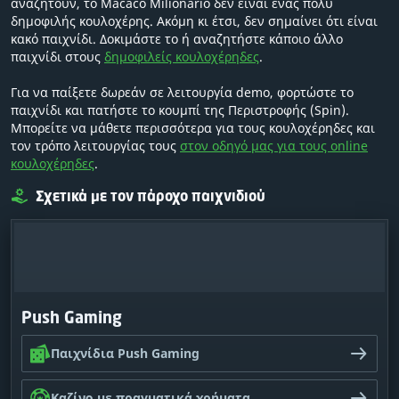
αναζητούν, το Macaco Milionario δεν είναι ένας πολύ
δημοφιλής κουλοχέρης. Ακόμη κι έτσι, δεν σημαίνει ότι είναι
κακό παιχνίδι. Δοκιμάστε το ή αναζητήστε κάποιο άλλο
παιχνίδι στους
δημοφιλείς κουλοχέρηδες
.
Για να παίξετε δωρεάν σε λειτουργία demo, φορτώστε το
παιχνίδι και πατήστε το κουμπί της Περιστροφής (Spin).
Μπορείτε να μάθετε περισσότερα για τους κουλοχέρηδες και
τον τρόπο λειτουργίας τους
στον οδηγό μας για τους online
κουλοχέρηδες
.
Σχετικά με τον πάροχο παιχνιδιού
Push Gaming
Παιχνίδια Push Gaming
Καζίνο με πραγματικά χρήματα