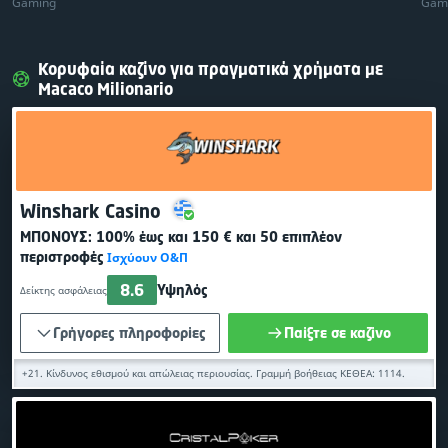
Gaming
Gam
Κορυφαία καζίνο για πραγματικά χρήματα με
Macaco Milionario
Winshark Casino
ΜΠΌΝΟΥΣ:
100% έως και 150 €
και 50 επιπλέον
περιστροφές
Ισχύουν Ο&Π
8.6
Υψηλός
Δείκτης ασφάλειας
Γρήγορες πληροφορίες
Παίξτε σε καζίνο
+21. Κίνδυνος εθισμού και απώλειας περιουσίας. Γραμμή βοήθειας ΚΕΘΕΑ: 1114.