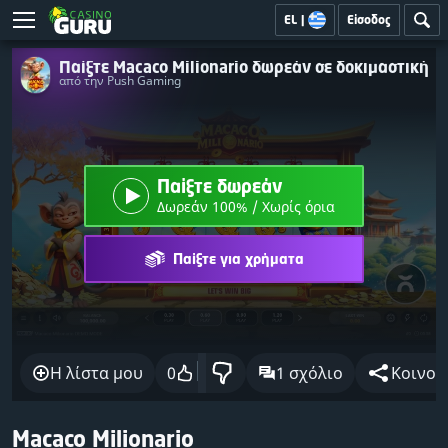
EL
|
Είσοδος
Παίξτε Macaco Milionario δωρεάν σε δοκιμαστική λ
από την Push Gaming
Παίξτε δωρεάν
Δωρεάν 100% / Χωρίς όρια
Παίξτε για χρήματα
Η λίστα μου
0
1 σχόλιο
Κοινοπ
Macaco Milionario