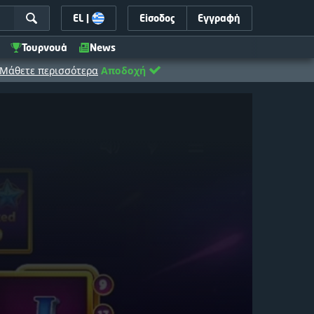
EL
|
Είσοδος
Εγγραφή
Τουρνουά
News
Μάθετε περισσότερα
Αποδοχή