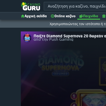
Αρχική σελίδα
Online καζίνο
Παιχνίδια
Χρησιμοποιώντας τον ιστότοπο ή τ
Παίξτε Diamond Supernova 20 δωρεάν σ
από την Push Gaming