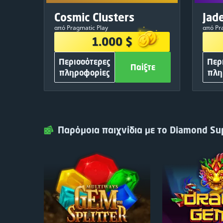
ΟΜΆΔΑ ΒΡΑΒΕΊΩΝ
Cosmic Clusters
Jad
23
:
08
:
37
02
1.000 $
από Pragmatic Play
από Pr
1.000 $
380 $
1
50 $
250 $
2
30 $
Περισσότερες
Περ
Παίξτε
120 $
3
20 $
πληροφορίες
πλη
75 $
4
ΆΛΛΕΣ ΠΛΗΡΟΦΟΡΊΕΣ
50 $
5
750
Συνολικές δωρεάν
250
Παίξτε
Κλείσιμο
25 $
6
περιστροφές:
25 $
7
Pragmatic
Πάροχος
Pr
Play
παιχνιδιών:
Παρόμοια παιχνίδια με το Diamond S
25 $
8
ΔΩΡΕΑΝ
Είσοδος:
ΔΩΡ
25 $
9
25 $
10