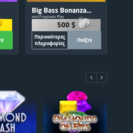
άλλα τουρνουά και
ΟΜΆΔΑ ΒΡΑΒΕΊΩΝ
Αποκλειστικό
κοινοποιώντας τα
Big Bass Bonanza
777
500 $
αποτελέσματά σας
1000
από Pragmatic Play
από Pra
500 $
1
250 $
1
50 $
2
150 $
2
30 $
Περισσότερες
Περ
τε
Παίξτε
3
50 $
3
20 $
πληροφορίες
πλη
30 $
4
ΆΛΛΕΣ ΠΛΗΡΟΦΟΡΊΕΣ
20 $
5
500
Συνολικές δωρεάν
250
ιμο
Παίξτε
Κλείσιμο
περιστροφές:
Pragmatic
Πάροχος
Pra
ν:
Play
παιχνιδιών:
σοδος:
Κοινοποιήστε και παίξτε
Είσοδος:
ΔΩΡΕ