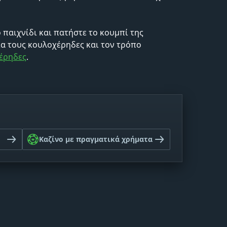
 παιχνίδι και πατήστε το κουμπί της
ια τους κουλοχέρηδες και τον τρόπο
χέρηδες
.
Καζίνο με πραγματικά χρήματα