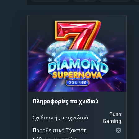
Πληροφορίες παιχνιδιού
Push
Σχεδιαστής παιχνιδιού
Gaming
Προοδευτικό Τζακπότ