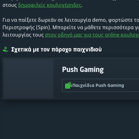
στους
δημοφιλείς κουλοχέρηδες
.
Για να παίξετε δωρεάν σε λειτουργία demo, φορτώστε το
Περιστροφής (Spin). Μπορείτε να μάθετε περισσότερα γ
λειτουργίας τους
στον οδηγό μας για τους online κουλο
Σχετικά με τον πάροχο παιχνιδιού
Push Gaming
Παιχνίδια Push Gaming