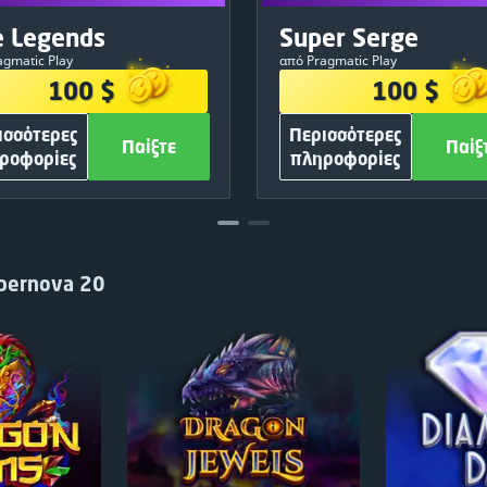
ΟΜΆΔΑ ΒΡΑΒΕΊΩΝ
ΟΜΆΔΑ ΒΡΑΒΕΊΩΝ
e Legends
Super Serge
:
08
:
37
05
:
08
:
37
100 $
100 $
agmatic Play
από Pragmatic Play
100 $
100 $
1
50 $
2
30 $
ισσότερες
Περισσότερες
Παίξτε
Παίξ
3
20 $
ροφορίες
πληροφορίες
ΆΛΛΕΣ ΠΛΗΡΟΦΟΡΊΕΣ
ΆΛΛΕΣ ΠΛΗΡΟΦΟΡΊΕΣ
Συνολικές δωρεάν
250
Συνολικές δωρεάν
Παίξτε
Κλείσιμο
Παίξτε
Κλείσ
περιστροφές:
περιστροφές:
agmatic
Πάροχος
Pragmatic
Πάροχος
Play
παιχνιδιών:
Play
παιχνιδιώ
upernova 20
ΕΑΝ
Είσοδος:
ΔΩΡΕΑΝ
Εί