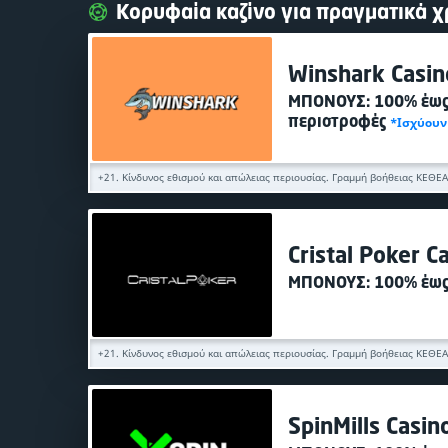
Κορυφαία καζίνο για πραγματικά 
Winshark Casi
ΜΠΌΝΟΥΣ:
100% έως
περιστροφές
*Ισχύουν
+21. Κίνδυνος εθισμού και απώλειας περιουσίας. Γραμμή βοήθειας ΚΕΘΕΑ
Cristal Poker C
ΜΠΌΝΟΥΣ:
100% έως
+21. Κίνδυνος εθισμού και απώλειας περιουσίας. Γραμμή βοήθειας ΚΕΘΕΑ
SpinMills Casi