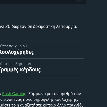
va 20 δωρεάν σε δοκιμαστική λειτουργία,
Τύπος παιχνιδιού
Κουλοχέρηδες
Σύστημα πληρωμών
Γραμμές κέρδους
ην
Push Gaming
. Σύμφωνα με τον αριθμό των
ν είναι ένας πολύ δημοφιλής κουλοχέρης.
κιμάστε το ή αναζητήστε κάποιο άλλο παιχνίδι