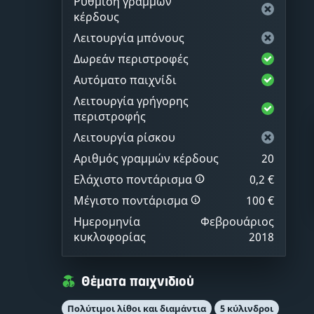
Ρύθμιση γραμμών
κέρδους
Λειτουργία μπόνους
Δωρεάν περιστροφές
Αυτόματο παιχνίδι
Λειτουργία γρήγορης
περιστροφής
Λειτουργία ρίσκου
Αριθμός γραμμών κέρδους
20
Ελάχιστο ποντάρισμα
0,2 €
Μέγιστο ποντάρισμα
100 €
Ημερομηνία
Φεβρουάριος
κυκλοφορίας
2018
Θέματα παιχνιδιού
Πολύτιμοι λίθοι και διαμάντια
5 κύλινδροι