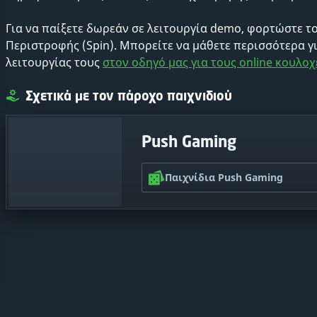
Για να παίξετε δωρεάν σε λειτουργία demo, φορτώστε το
Περιστροφής (Spin). Μπορείτε να μάθετε περισσότερα γ
λειτουργίας τους
στον οδηγό μας για τους online κουλο
Σχετικά με τον πάροχο παιχνιδιού
Push Gaming
Παιχνίδια Push Gaming