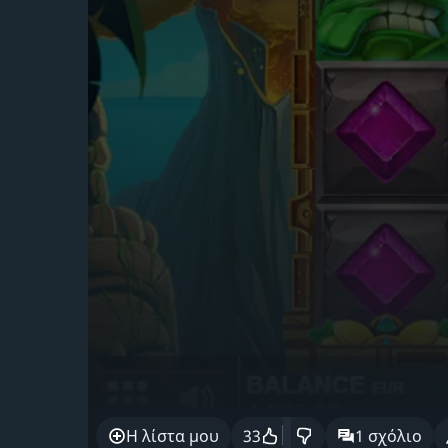
Η λίστα μου
33
1 σχόλιο