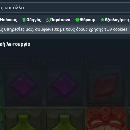
Μπόνους
Οδηγός
Παράπονα
Φόρουμ
Αξιολογήσεις
ις υπηρεσίες μας, συμφωνείτε με τους όρους χρήσης των cookies.
ική λειτουργία