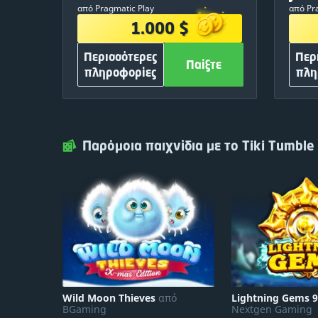
1.000 $
από Pragmatic Play
από Pr
1.000 $
380 $
1
50 $
250 $
2
30 $
Περισσότερες
Περ
Παίξτε
120 $
3
20 $
πληροφορίες
πλη
75 $
4
ΆΛΛΕΣ ΠΛΗΡΟΦΟΡΊΕΣ
50 $
5
750
Συνολικές δωρεάν
250
Παίξτε
Κλείσιμο
25 $
6
περιστροφές:
25 $
7
Pragmatic
Πάροχος
Pr
Παρόμοια παιχνίδια με το Tiki Tumble
Play
παιχνιδιών:
25 $
8
ΔΩΡΕΑΝ
Είσοδος:
ΔΩΡ
25 $
9
25 $
10
Wild Moon Thieves
από
Lightning Gems 
BGaming
Nextgen Gaming