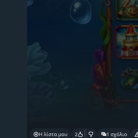
Η λίστα μου
2
1 σχόλιο