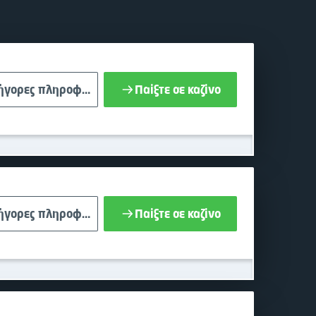
Γρήγορες πληροφορίες
Παίξτε σε καζίνο
Γρήγορες πληροφορίες
Παίξτε σε καζίνο