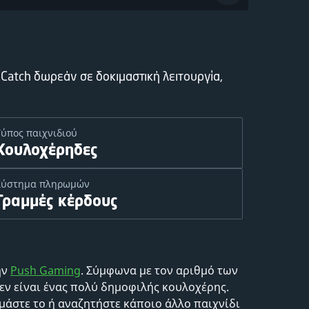
 Catch δωρεάν σε δοκιμαστική λειτουργία,
Τύπος παιχνιδιού
Κουλοχέρηδες
Σύστημα πληρωμών
Γραμμές κέρδους
ην
Push Gaming
. Σύμφωνα με τον αριθμό των
δεν είναι ένας πολύ δημοφιλής κουλοχέρης.
κιμάστε το ή αναζητήστε κάποιο άλλο παιχνίδι