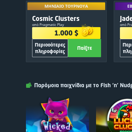
ΜΗΝΙΑΊΟ ΤΟΥΡΝΟΥΆ
Ε
ΜΗΝΙΑΊΟ ΤΟΥΡΝΟΥΆ
Ε
ΟΜΆΔΑ ΒΡΑΒΕΊΩΝ
Cosmic Clusters
Jad
23
:
16
:
32
02
1.000 $
από Pragmatic Play
από Pr
1.000 $
380 $
1
50 $
250 $
2
30 $
Περισσότερες
Περ
Παίξτε
120 $
3
20 $
πληροφορίες
πλη
75 $
4
ΆΛΛΕΣ ΠΛΗΡΟΦΟΡΊΕΣ
50 $
5
750
Συνολικές δωρεάν
250
Παίξτε
Κλείσιμο
25 $
6
περιστροφές:
25 $
7
Pragmatic
Πάροχος
Pr
Play
παιχνιδιών:
Παρόμοια παιχνίδια με το Fish ‘n’ Nud
25 $
8
ΔΩΡΕΑΝ
Είσοδος:
ΔΩΡ
25 $
9
25 $
10