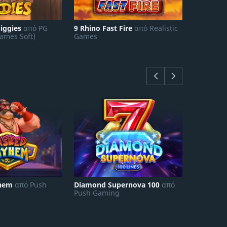
Piggies
από PG
9 Rhino Fast Fire
από Realistic
Book of
Games Soft)
Games
Spinomen
yhem
από Push
Diamond Supernova 100
από
Diamond
Push Gaming
Push Ga