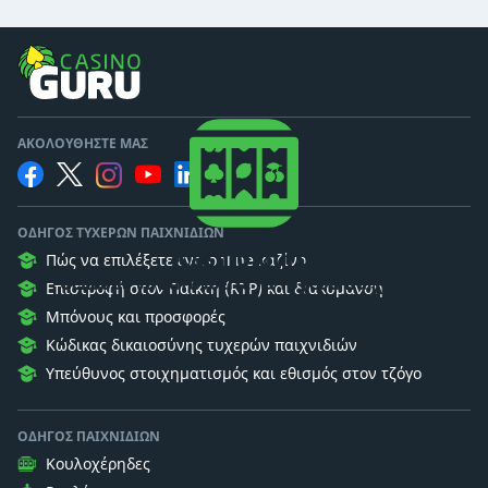
ΑΚΟΛΟΥΘΉΣΤΕ ΜΑΣ
ΟΔΗΓΌΣ ΤΥΧΕΡΏΝ ΠΑΙΧΝΙΔΙΏΝ
Casino Guru
Πώς να επιλέξετε ένα online καζίνο
Θέλουμε να κατανοείτε τα τυχερά παιχνίδια.
Επιστροφή στον Παίκτη (RTP) και διακύμανση
Μπόνους και προσφορές
Κώδικας δικαιοσύνης τυχερών παιχνιδιών
Υπεύθυνος στοιχηματισμός και εθισμός στον τζόγο
ΟΔΗΓΌΣ ΠΑΙΧΝΙΔΙΏΝ
Κουλοχέρηδες