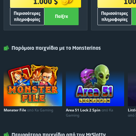
1.000 $
100
120 $
3
20 $
Περισσότερες
Περισσότερες
75 $
4
ΆΛΛΕΣ ΠΛΗΡΟΦΟΡΊΕΣ
Παίξτε
ΆΛΛΕΣ ΠΛΗ
πληροφορίες
πληροφορίες
50 $
5
750
Συνολικές δωρεάν περιστροφές:
250
Συνολικές δωρε
Παίξτε
Κλείσιμο
Παίξτε
25 $
6
Pragmatic
Πάροχος
Pragmatic
25 $
7
Play
παιχνιδιών:
Play
25 $
8
ΔΩΡΕΑΝ
Είσοδος:
ΔΩΡΕΑΝ
Παρόμοια παιχνίδια με το Monsterinos
25 $
9
25 $
10
Monster File
από Ka Gaming
Area 51 Lock 2 Spin
από Ka
Litt
Gaming
από 
Περισσότερα παιχνίδια από την MrSlotty