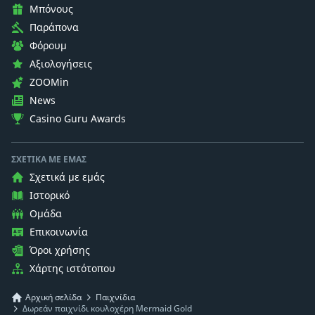
Μπόνους
Παράπονα
Φόρουμ
Αξιολογήσεις
ZOOMin
News
Casino Guru Awards
ΣΧΕΤΙΚΆ ΜΕ ΕΜΆΣ
Σχετικά με εμάς
Ιστορικό
Ομάδα
Επικοινωνία
Όροι χρήσης
Χάρτης ιστότοπου
Αρχική σελίδα
Παιχνίδια
Δωρεάν παιχνίδι κουλοχέρη Mermaid Gold