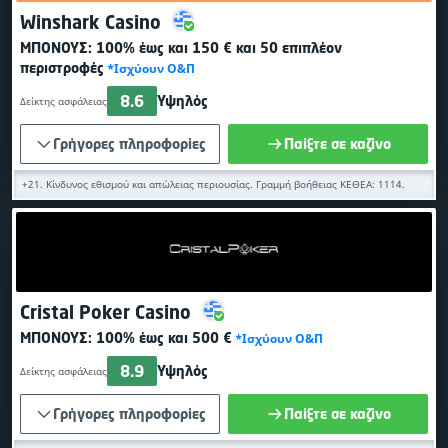
Winshark Casino
ΜΠΌΝΟΥΣ:
100% έως και 150 €
και 50 επιπλέον
περιστροφές
*Ισχύουν Ο&Π
8.6
Υψηλός
Δείκτης ασφάλειας
Γρήγορες πληροφορίες
Παίξτε σε καζίνο
+21. Κίνδυνος εθισμού και απώλειας περιουσίας. Γραμμή βοήθειας ΚΕΘΕΑ: 1114.
Cristal Poker Casino
ΜΠΌΝΟΥΣ:
100% έως και 500 €
*Ισχύουν Ο&Π
8.9
Υψηλός
Δείκτης ασφάλειας
Γρήγορες πληροφορίες
Παίξτε σε καζίνο