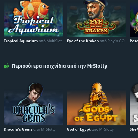
Tropical Aquarium
από MultiSlot
Eye of the Kraken
από Play'n GO
Pose
Περισσότερα παιχνίδια από την MrSlotty
Dracula's Gems
από MrSlotty
God of Egypt
από MrSlotty
She