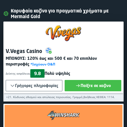
Κορυφαία καζίνο για πραγματικά χρήματα με
Mermaid Gold
V.Vegas Casino
ΜΠΌΝΟΥΣ:
120% έως και 500 €
και 70 επιπλέον
περιστροφές
*Ισχύουν Ο&Π
9.8
Πολύ υψηλός
Δείκτης ασφάλειας
Γρήγορες πληροφορίες
Παίξτε σε καζίνο
+21. Κίνδυνος εθισμού και απώλειας περιουσίας. Γραμμή βοήθειας ΚΕΘΕΑ: 1114.