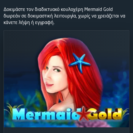
Δοκιμάστε τον διαδικτυακό κουλοχέρη Mermaid Gold
δωρεάν σε δοκιμαστική λειτουργία, χωρίς να χρειάζεται να
κάνετε λήψη ή εγγραφή.