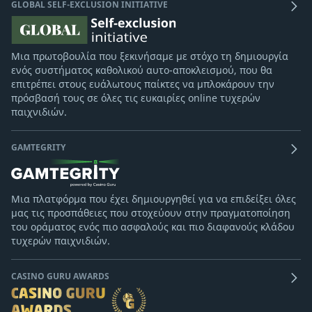
GLOBAL SELF-EXCLUSION INITIATIVE
Μια πρωτοβουλία που ξεκινήσαμε με στόχο τη δημιουργία
ενός συστήματος καθολικού αυτο-αποκλεισμού, που θα
επιτρέπει στους ευάλωτους παίκτες να μπλοκάρουν την
πρόσβασή τους σε όλες τις ευκαιρίες online τυχερών
παιχνιδιών.
GAMTEGRITY
Μια πλατφόρμα που έχει δημιουργηθεί για να επιδείξει όλες
μας τις προσπάθειες που στοχεύουν στην πραγματοποίηση
του οράματος ενός πιο ασφαλούς και πιο διαφανούς κλάδου
τυχερών παιχνιδιών.
CASINO GURU AWARDS