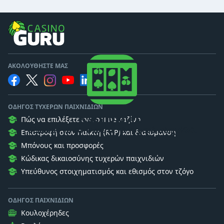
ΑΚΟΛΟΥΘΉΣΤΕ ΜΑΣ
ΟΔΗΓΌΣ ΤΥΧΕΡΏΝ ΠΑΙΧΝΙΔΙΏΝ
Casino Guru
Πώς να επιλέξετε ένα online καζίνο
Θέλουμε να κατανοείτε τα τυχερά παιχνίδια.
Επιστροφή στον Παίκτη (RTP) και διακύμανση
Μπόνους και προσφορές
Κώδικας δικαιοσύνης τυχερών παιχνιδιών
Υπεύθυνος στοιχηματισμός και εθισμός στον τζόγο
ΟΔΗΓΌΣ ΠΑΙΧΝΙΔΙΏΝ
Κουλοχέρηδες