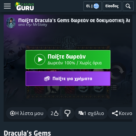
EL
|
Είσοδος
Παίξτε Dracula's Gems δωρεάν σε δοκιμαστική λει
από την MrSlotty
Παίξτε δωρεάν
Δωρεάν 100% / Χωρίς όρια
Παίξτε για χρήματα
Η λίστα μου
2
1 σχόλιο
Κοινοπ
Dracula's Gems