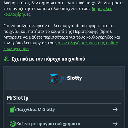
Ακόμη κι έτσι, δεν σημαίνει ότι είναι κακό παιχνίδι. Δοκιμάστε
το ή αναζητήστε κάποιο άλλο παιχνίδι στους
δημοφιλείς
κουλοχέρηδες
.
Για να παίξετε δωρεάν σε λειτουργία demo, φορτώστε το
παιχνίδι και πατήστε το κουμπί της Περιστροφής (Spin).
Μπορείτε να μάθετε περισσότερα για τους κουλοχέρηδες και
τον τρόπο λειτουργίας τους
στον οδηγό μας για τους online
κουλοχέρηδες
.
Σχετικά με τον πάροχο παιχνιδιού
MrSlotty
Παιχνίδια MrSlotty
Καζίνο με πραγματικά χρήματα