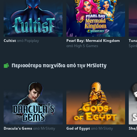
Cultist
από Popiplay
Pearl Bay: Mermaid Kingdom
Tuna
από High 5 Games
Spin
Περισσότερα παιχνίδια από την MrSlotty
Dracula's Gems
από MrSlotty
God of Egypt
από MrSlotty
She