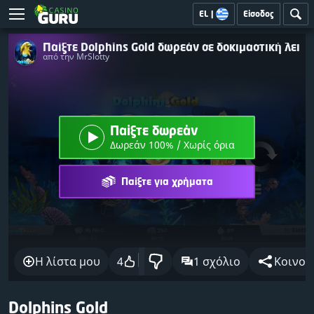
EL
|
Είσοδος
Παίξτε Dolphins Gold δωρεάν σε δοκιμαστική λειτ
από την MrSlotty
Παίξτε δωρεάν
Δωρεάν 100% / Χωρίς όρια
Παίξτε για χρήματα
Η λίστα μου
4
1 σχόλιο
Κοινοπ
Dolphins Gold