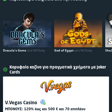
Dracula's Gems
από MrSlotty
God of Egypt
από MrSlotty
She
Κορυφαία καζίνο για πραγματικά χρήματα με Joker
Cards
V.Vegas Casino
ΜΠΌΝΟΥΣ:
120% έως και 500 €
και 70 επιπλέον