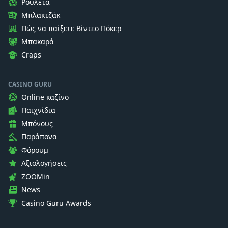
Ρουλέτα
Μπλακτζάκ
Πώς να παίξετε Βίντεο Πόκερ
Μπακαρά
Craps
CASINO GURU
Online καζίνο
Παιχνίδια
Μπόνους
Παράπονα
Φόρουμ
Αξιολογήσεις
ZOOMin
News
Casino Guru Awards