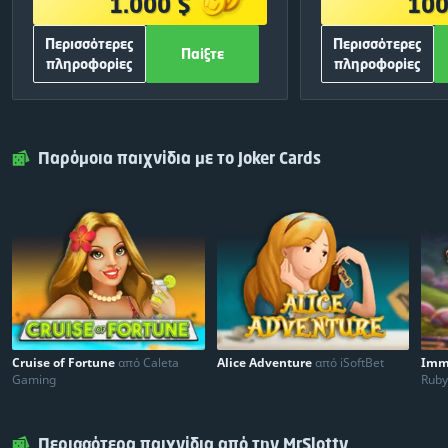
1.000 $
100
120 $
3
20 $
Περισσότερες
Περισσότερες
75 $
4
ΆΛΛΕΣ ΠΛΗΡΟΦΟΡΊΕΣ
Παίξτε
ΆΛΛΕΣ ΠΛΗ
πληροφορίες
πληροφορίες
50 $
5
750
Συνολικές δωρεάν περιστροφές:
250
Συνολικές δωρε
Παίξτε
Κλείσιμο
Παίξτε
25 $
6
Pragmatic
Πάροχος
Pragmatic
25 $
7
Play
παιχνιδιών:
Play
25 $
8
ΔΩΡΕΑΝ
Είσοδος:
ΔΩΡΕΑΝ
Παρόμοια παιχνίδια με το Joker Cards
25 $
9
25 $
10
Cruise of Fortune
από Caleta
Alice Adventure
από iSoftBet
Imm
Gaming
Ruby
Περισσότερα παιχνίδια από την MrSlotty