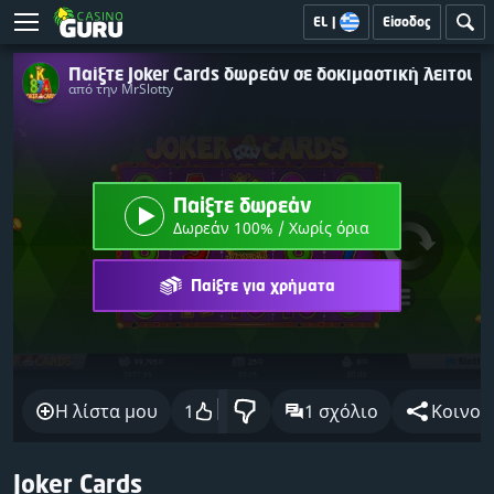
EL
|
Είσοδος
Παίξτε Joker Cards δωρεάν σε δοκιμαστική λειτουρ
από την MrSlotty
Παίξτε δωρεάν
Δωρεάν 100% / Χωρίς όρια
Παίξτε για χρήματα
Η λίστα μου
1
1 σχόλιο
Κοινοπ
Joker Cards