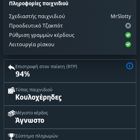
Πληροφορίες παιχνιδιού
Σχεδιαστής παιχνιδιού
MrSlotty
Προοδευτικό Τζακπότ
Ρύθμιση γραμμών κέρδους
Λειτουργία ρίσκου
Επιστροφή στον παίκτη (RTP)
94%
Τύπος παιχνιδιού
Κουλοχέρηδες
Μέγιστο κέρδος
Άγνωστο
Σύστημα πληρωμών