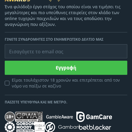
Ένα φιλόδοξο έργο στόχος του οποίου είναι να τιμήσει τις
μεγαλύτερες και πιο υπεύθυνες εταιρείες στον κλάδο των
online τυχερών παιχνιδιών και να τους αποδώσει την
αναγνώριση που αξίζουν.
ΓΊΝΕΤΕ ΣΥΝΔΡΟΜΗΤΈΣ ΣΤΟ ΕΝΗΜΕΡΩΤΙΚΌ ΔΕΛΤΊΟ ΜΑΣ
Εισαγάγετε το email σας
Εγγραφή
Είμαι τουλάχιστον 18 χρονών και επιτρέπεται από τον
νόμο να παίξω σε καζίνο
ΠΑΊΖΕΤΕ ΥΠΕΎΘΥΝΑ ΚΑΙ ΜΕ ΜΈΤΡΟ.