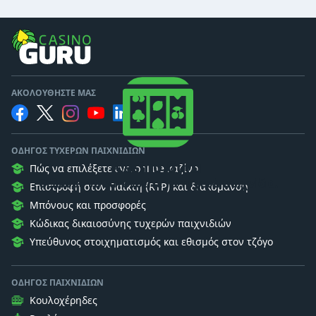
ΑΚΟΛΟΥΘΉΣΤΕ ΜΑΣ
ΟΔΗΓΌΣ ΤΥΧΕΡΏΝ ΠΑΙΧΝΙΔΙΏΝ
Casino Guru
Πώς να επιλέξετε ένα online καζίνο
Θέλουμε να κατανοείτε τα τυχερά παιχνίδια.
Επιστροφή στον Παίκτη (RTP) και διακύμανση
Μπόνους και προσφορές
Κώδικας δικαιοσύνης τυχερών παιχνιδιών
Υπεύθυνος στοιχηματισμός και εθισμός στον τζόγο
ΟΔΗΓΌΣ ΠΑΙΧΝΙΔΙΏΝ
Κουλοχέρηδες