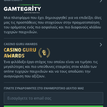
Μια πλατφόρμα που έχει δημιουργηθεί για να επιδείξει όλες
μας τις προσπάθειες που στοχεύουν στην πραγματοποίηση
του οράματος ενός πιο ασφαλούς και πιο διαφανούς κλάδου
τυχερών παιχνιδιών.
CASINO GURU AWARDS
Ένα φιλόδοξο έργο στόχος του οποίου είναι να τιμήσει τις
μεγαλύτερες και πιο υπεύθυνες εταιρείες στον κλάδο των
online τυχερών παιχνιδιών και να τους αποδώσει την
αναγνώριση που αξίζουν.
ΓΊΝΕΤΕ ΣΥΝΔΡΟΜΗΤΈΣ ΣΤΟ ΕΝΗΜΕΡΩΤΙΚΌ ΔΕΛΤΊΟ ΜΑΣ
Εισαγάγετε το email σας