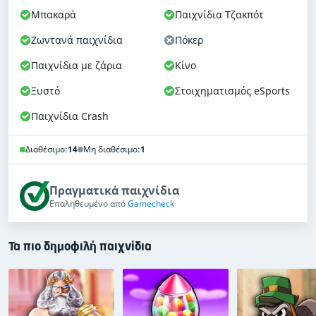
Μπακαρά
Παιχνίδια Τζακπότ
Ζωντανά παιχνίδια
Πόκερ
Παιχνίδια με ζάρια
Κίνο
Ξυστό
Στοιχηματισμός eSports
Παιχνίδια Crash
Διαθέσιμο:
14
Μη διαθέσιμο:
1
Πραγματικά παιχνίδια
Επαληθευμένο από
Gamecheck
Τα πιο δημοφιλή παιχνίδια