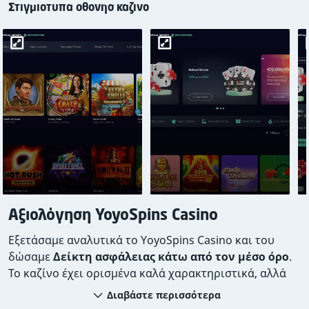
Στιγμιοτυπα οθονησ καζινο
Αξιολόγηση YoyoSpins Casino
Εξετάσαμε αναλυτικά το YoyoSpins Casino και του
δώσαμε
Δείκτη ασφάλειας κάτω από τον μέσο όρο
.
Το καζίνο έχει ορισμένα καλά χαρακτηριστικά, αλλά
έχει επίσης πολλά αρνητικά χαρακτηριστικά εξαιτίας
Διαβάστε περισσότερα
των οποίων είναι καλύτερο να επιλέξετε ένα άλλο