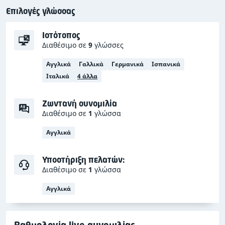
Επιλογές γλώσσας
Ιστότοπος
Διαθέσιμο σε
9
γλώσσες
Αγγλικά
Γαλλικά
Γερμανικά
Ισπανικά
Ιταλικά
4 άλλα
Ζωντανή συνομιλία
Διαθέσιμο σε
1
γλώσσα
Αγγλικά
Υποστήριξη πελατών:
Διαθέσιμο σε
1
γλώσσα
Αγγλικά