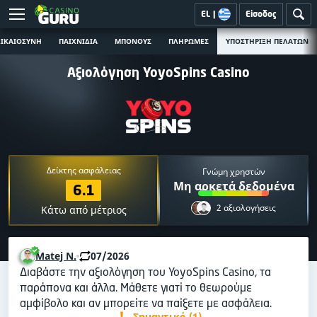
EL
|
Είσοδος
ΔΙΚΑΙΟΣΎΝΗ
ΠΑΙΧΝΊΔΙΑ
ΜΠΌΝΟΥΣ
ΠΛΗΡΩΜΈΣ
ΥΠΟΣΤΉΡΙΞΗ ΠΕΛΑΤΏΝ
Αξιολόγηση YoyoSpins Casino
Δείκτης ασφάλειας
Γνώμη χρηστών
Μη αρκετά δεδομένα
6.1
2 αξιολογήσεις
Κάτω από μέτριος
Matej N.
07/2026
Διαβάστε την αξιολόγηση του YoyoSpins Casino, τα
παράπονα και άλλα. Μάθετε γιατί το θεωρούμε
αμφίβολο και αν μπορείτε να παίξετε με ασφάλεια.
Σημαντικό (1)