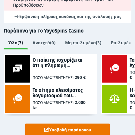
Προϋποθέσεων
Εμφάνιση πλήρους κανόνας και της ανάλυσής μας
Παράπονα για το YoyoSpins Casino
Όλα
(7)
Ανοιχτά
(0)
Μη επιλυμένα
(3)
Επιλυμένα
Ο παίκτης ισχυρίζεται
Τα
ότι η πληρωμή
έχ
καθυστέρησε.
ΠΟ
290 €
€
ΠΟΣΟ ΑΜΦΙΣΒΗΤΗΣΗΣ:
Το αίτημα κλεισίματος
Η 
λογαριασμού του
κα
παίκτη έχει
2.000
ΠΟΣΟ ΑΜΦΙΣΒΗΤΗΣΗΣ:
ΠΟ
καθυστερήσει.
kr
€
Υποβολή παράπονου