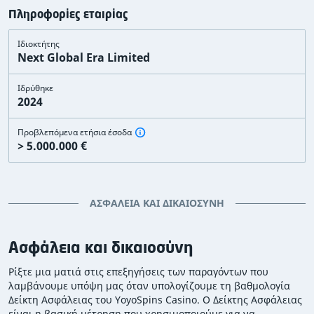
καζίνο. Στην αξιολόγησή μας, λάβαμε υπόψη μας τα
Πληροφορίες εταιρίας
παράπονα των παικτών του καζίνο, τα εκτιμώμενα
Ιδιοκτήτης
έσοδα, την άδεια, τη γνησιότητα των παιχνιδιών, την
Next Global Era Limited
ποιότητα της εξυπηρέτησης πελατών, το πόσο δίκαιοι
είναι οι όροι και οι προϋποθέσεις, τα όρια ανάληψης
Ιδρύθηκε
και κέρδους, καθώς και άλλους παράγοντες. Διαβάστε
2024
την πλήρη αξιολόγησή μας παρακάτω, για να μάθετε
περισσότερα σχετικά με αυτό το καζίνο.
Προβλεπόμενα ετήσια έσοδα
> 5.000.000 €
Σύμφωνα με τις έρευνες και τους υπολογισμούς μας,
το YoyoSpins Casino είναι ένα
μεγάλο online καζίνο
με υψηλά συνολικά έσοδα και μεγάλο αριθμό παικτών.
ΑΣΦΆΛΕΙΑ ΚΑΙ ΔΙΚΑΙΟΣΎΝΗ
Τα έσοδα ενός καζίνο είναι ένας σημαντικός
παράγοντας, καθώς τα μεγαλύτερα καζίνο δεν έχουν
συνήθως πρόβλημα να πληρώνουν τα μεγάλα κέρδη,
Ασφάλεια και δικαιοσύνη
ενώ τα μικρότερα καζίνο ενδεχομένως να μην
Ρίξτε μια ματιά στις επεξηγήσεις των παραγόντων που
μπορούν να σας πληρώσουν αν καταφέρετε να
λαμβάνουμε υπόψη μας όταν υπολογίζουμε τη βαθμολογία
κερδίσετε ένα μεγάλο ποσό.
Δείκτη Ασφάλειας του YoyoSpins Casino. Ο Δείκτης Ασφάλειας
είναι η βασική μέτρηση που χρησιμοποιούμε για να