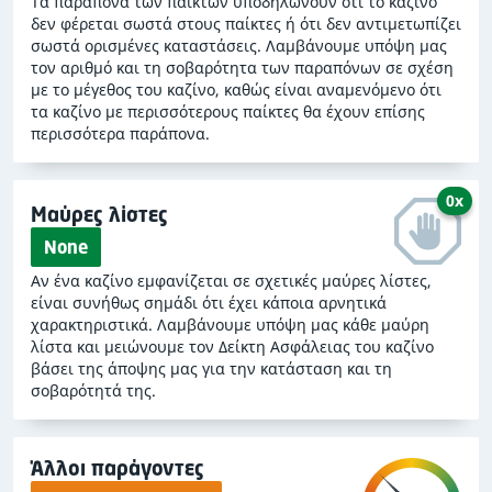
Τα παράπονα των παικτών υποδηλώνουν ότι το καζίνο
εφαρμόζουν αυτού του είδους τον
δεν φέρεται σωστά στους παίκτες ή ότι δεν αντιμετωπίζει
περιορισμό, εκτός αν το όριο κέρδους
σωστά ορισμένες καταστάσεις. Λαμβάνουμε υπόψη μας
τον αριθμό και τη σοβαρότητα των παραπόνων σε σχέση
επιβάλλεται από εξωτερικούς παράγοντες,
με το μέγεθος του καζίνο, καθώς είναι αναμενόμενο ότι
όπως π.χ. από τοπικές ρυθμιστικές αρχές.
τα καζίνο με περισσότερους παίκτες θα έχουν επίσης
περισσότερα παράπονα.
Όπως προαναφέραμε, έχουμε δώσει στο YoyoSpins
Casino Δείκτη ασφαλείας κάτω από τον μέσο όρο. Αυτό
0x
σημαίνει ότι αν και δεν είναι ένα εντελώς κακό καζίνο,
Μαύρες λίστες
έχει ορισμένα αρνητικά χαρακτηριστικά εξαιτίας των
None
οποίων σάς συμβουλεύουμε να βρείτε ένα καλύτερο
Αν ένα καζίνο εμφανίζεται σε σχετικές μαύρες λίστες,
online καζίνο για παιχνίδι.
είναι συνήθως σημάδι ότι έχει κάποια αρνητικά
χαρακτηριστικά. Λαμβάνουμε υπόψη μας κάθε μαύρη
λίστα και μειώνουμε τον Δείκτη Ασφάλειας του καζίνο
βάσει της άποψης μας για την κατάσταση και τη
σοβαρότητά της.
Άλλοι παράγοντες