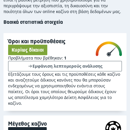
Αυτή τη στιγμή, έχουμε
3 παράπονα για αυτό το
περιγράψουμε την αξιοπιστία, τη δικαιοσύνη και την
καζίνο
στη βάση δεδομένων μας. Εξαιτίας αυτών των
ποιότητα όλων των online καζίνο στη βάση δεδομένων μας.
παραπόνων, δώσαμε σε αυτό το καζίνο
3.011
Βασικά στατιστικά στοιχεία
αρνητικούς πόντους
συνολικά. Μπορείτε να βρείτε
περισσότερες πληροφορίες σχετικά με όλα τα
παράπονα και τους αρνητικούς πόντους στο τμήμα
Όροι και προϋποθέσεις
«Επεξήγηση του Δείκτη ασφάλειας» αυτής της
Κυρίως δίκαιοι
αξιολόγησης.
Προβλήματα που βρέθηκαν:
1
Εμφάνιση λεπτομερούς ανάλυσης
Προειδοποίηση:
Το YoyoSpins Casino έχει
Εξετάζουμε τους όρους και τις προϋποθέσεις κάθε καζίνο
συγκεκριμένες ενότητες στους Όρους και
και αναζητούμε άδικους κανόνες που θα μπορούσαν
Προϋποθέσεις για τα Μπόνους που θεωρούμε ότι
ενδεχομένως να χρησιμοποιηθούν ενάντια στους
είναι
άδικοι για τους παίκτες του καζίνο
. Οι
παίκτες. Οι όροι τους οποίους θεωρούμε άδικους έχουν
συγκεκριμένοι όροι και προϋποθέσεις μπορεί να
ως αποτέλεσμα χαμηλότερο Δείκτη Ασφάλειας για το
καζίνο.
σας δημιουργήσουν κάποιο πρόβλημα, αν
αποφασίσετε να επωφεληθείτε από τα μπόνους ή
τις προσφορές του καζίνο. Για αυτόν τον λόγο,
Μέγεθος καζίνο
σας συμβουλεύουμε να βρείτε ένα άλλο καζίνο με