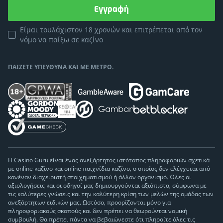
Εγγραφή
Είμαι τουλάχιστον 18 χρονών και επιτρέπεται από τον
νόμο να παίξω σε καζίνο
ΠΑΊΖΕΤΕ ΥΠΕΎΘΥΝΑ ΚΑΙ ΜΕ ΜΈΤΡΟ.
Η Casino Guru είναι ένας ανεξάρτητος ιστότοπος πληροφοριών σχετικά
με online καζίνο και online παιχνίδια καζίνο, ο οποίος δεν ελέγχεται από
κανέναν διαχειριστή στοιχηματισμού ή άλλον οργανισμό. Όλες οι
αξιολογήσεις και οι οδηγοί μας δημιουργούνται αξιόπιστα, σύμφωνα με
τις καλύτερες γνώσεις και την καλύτερη κρίση των μελών της ομάδας των
ανεξάρτητων ειδικών μας. Ωστόσο, προορίζονται μόνο για
πληροφοριακούς σκοπούς και δεν πρέπει να θεωρούνται νομική
συμβουλή. Θα πρέπει πάντα να βεβαιώνεστε ότι πληροίτε όλες τις