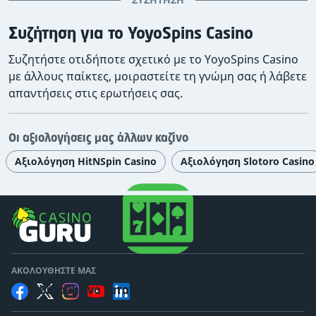
Συζήτηση για το YoyoSpins Casino
Συζητήστε οτιδήποτε σχετικό με το YoyoSpins Casino
με άλλους παίκτες, μοιραστείτε τη γνώμη σας ή λάβετε
απαντήσεις στις ερωτήσεις σας.
Οι αξιολογήσεις μας άλλων καζίνο
Αξιολόγηση HitNSpin Casino
Αξιολόγηση Slotoro Casino
Casino Guru
ΑΚΟΛΟΥΘΉΣΤΕ ΜΑΣ
Θέλουμε να κατανοείτε τα τυχερά παιχνίδια.