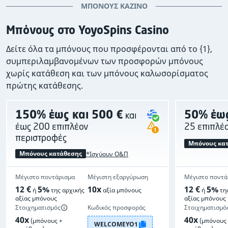
ΜΠΌΝΟΥΣ ΚΑΖΊΝΟ
Μπόνους στο YoyoSpins Casino
Δείτε όλα τα μπόνους που προσφέρονται από το {1},
συμπεριλαμβανομένων των προσφορών μπόνους
χωρίς κατάθεση και των μπόνους καλωσορίσματος
πρώτης κατάθεσης.
150% έως και 500 €
50% έως
και
έως 200 επιπλέον
25 επιπλέ
1
περιστροφές
Μπόνους κα
Μπόνους κατάθεσης
*Ισχύουν Ο&Π
Μέγιστο ποντάρισμα
Μέγιστη εξαργύρωση
Μέγιστο ποντά
12 €
5%
10x
12 €
5%
ή
της αρχικής
αξία μπόνους
ή
της
αξίας μπόνους
αξίας μπόνους
Στοιχηματισμός
Κωδικός προσφοράς
Στοιχηματισμό
40x
40x
(μπόνους +
(μπόνους
WELCOMEYO1