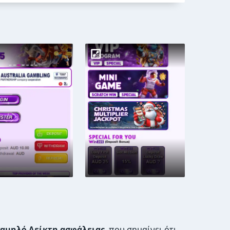
χαμηλό Δείκτη ασφάλειας
, που σημαίνει ότι