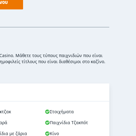
νου
Casino. Μάθετε τους τύπους παιχνιδιών που είναι
μοφιλείς τίτλους που είναι διαθέσιμοι στο καζίνο.
κτζακ
Στοιχήματα
αρά
Παιχνίδια Τζακπότ
ίδια με ζάρια
Κίνο