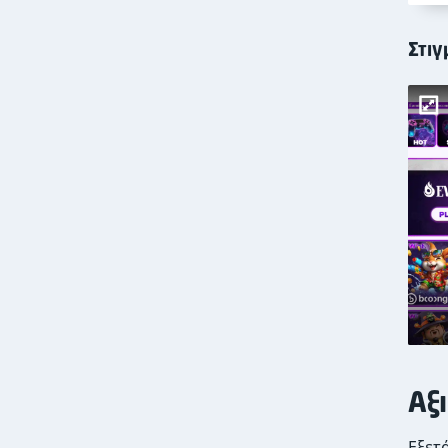
Στιγ
Αξ
Εξετ