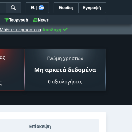
EL
|
Είσοδος
Εγγραφή
Τουρνουά
News
Μάθετε περισσότερα
Αποδοχή
ας
Γνώμη χρηστών
Μη αρκετά δεδομένα
0 αξιολογήσεις
ς
Επίσκεψη