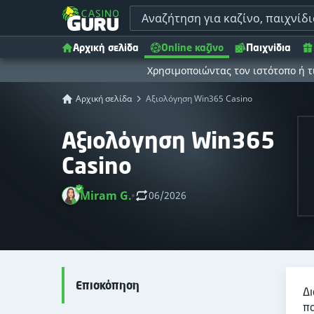
Αρχική σελίδα
Online καζίνο
Παιχνίδια
Χρησιμοποιώντας τον ιστότοπο ή τ
Αρχική σελίδα
Αξιολόγηση Win365 Casino
Αξιολόγηση Win365
Casino
Miram G.
06/2026
Επισκόπηση
Δι
πα