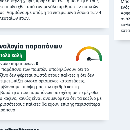
γάλα κέρδη χωρίς πρόβλημα, ενώ η ποιότητα τους
Μπορ
ει αποδειχθεί από τον μεγάλο αριθμό των παικτών
ενός
υς. Λαμβάνουμε υπόψη τα εκτιμώμενα έσοδα των 4
Ασφά
λευταίων ετών.
ανάλ
καθό
κατα
ναλογία παραπόνων
Πολύ καλή
ύνολο παραπόνων:
0
 παράπονα των παικτών υποδηλώνουν ότι το
ζίνο δεν φέρεται σωστά στους παίκτες ή ότι δεν
τιμετωπίζει σωστά ορισμένες καταστάσεις.
μβάνουμε υπόψη μας τον αριθμό και τη
βαρότητα των παραπόνων σε σχέση με το μέγεθος
υ καζίνο, καθώς είναι αναμενόμενο ότι τα καζίνο με
ρισσότερους παίκτες θα έχουν επίσης περισσότερα
αράπονα.