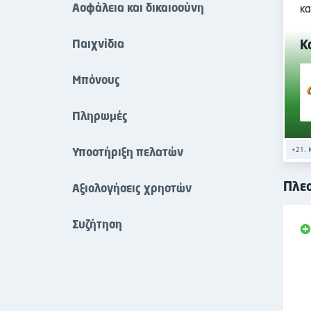
Ασφάλεια και δικαιοσύνη
κα
Παιχνίδια
Κ
Μπόνους
Πληρωμές
Υποστήριξη πελατών
+21. 
Πλεο
Αξιολογήσεις χρηστών
Συζήτηση