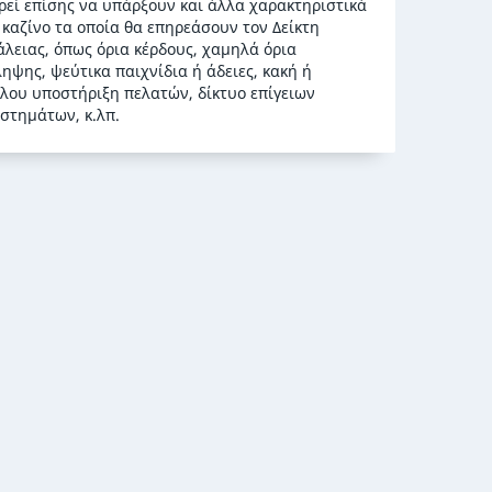
εί επίσης να υπάρξουν και άλλα χαρακτηριστικά
 καζίνο τα οποία θα επηρεάσουν τον Δείκτη
λειας, όπως όρια κέρδους, χαμηλά όρια
ηψης, ψεύτικα παιχνίδια ή άδειες, κακή ή
λου υποστήριξη πελατών, δίκτυο επίγειων
στημάτων, κ.λπ.