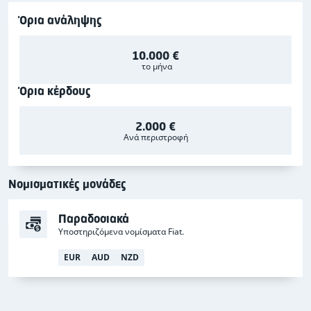
Όρια ανάληψης
10.000 €
το μήνα
Όρια κέρδους
2.000 €
Ανά περιστροφή
Νομισματικές μονάδες
Παραδοσιακά
Υποστηριζόμενα νομίσματα Fiat.
EUR
AUD
NZD