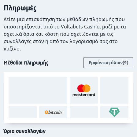
Πληρωμές
Δείτε μια επισκόπηση των μεθόδων πληρωμής που
υποστηρίζονται από το Voltabets Casino, μαζί με τα
σχετικά όρια και κόστη που σχετίζονται με τις
συναλλαγές στον ή από τον λογαριασμό σας στο
καζίνο.
Μέθοδοι πληρωμής
Εμφάνιση όλων
(9)
Όρια συναλλαγών