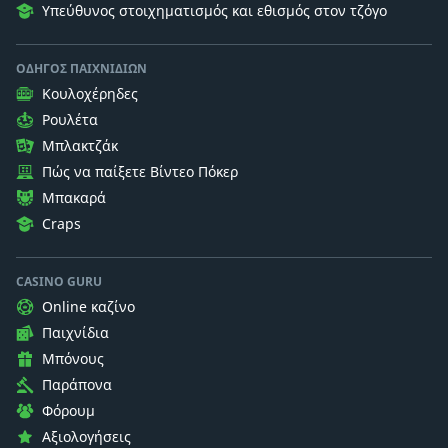
Υπεύθυνος στοιχηματισμός και εθισμός στον τζόγο
ΟΔΗΓΌΣ ΠΑΙΧΝΙΔΙΏΝ
Κουλοχέρηδες
Ρουλέτα
Μπλακτζάκ
Πώς να παίξετε Βίντεο Πόκερ
Μπακαρά
Craps
CASINO GURU
Online καζίνο
Παιχνίδια
Μπόνους
Παράπονα
Φόρουμ
Αξιολογήσεις