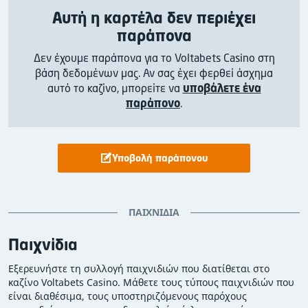
Αυτή η καρτέλα δεν περιέχει
παράπονα
Δεν έχουμε παράπονα για το Voltabets Casino στη
βάση δεδομένων μας. Αν σας έχει φερθεί άσχημα
αυτό το καζίνο, μπορείτε να
υποβάλετε ένα
παράπονο
.
Υποβολή παράπονου
ΠΑΙΧΝΊΔΙΑ
Παιχνίδια
Εξερευνήστε τη συλλογή παιχνιδιών που διατίθεται στο
καζίνο Voltabets Casino. Μάθετε τους τύπους παιχνιδιών που
είναι διαθέσιμα, τους υποστηριζόμενους παρόχους