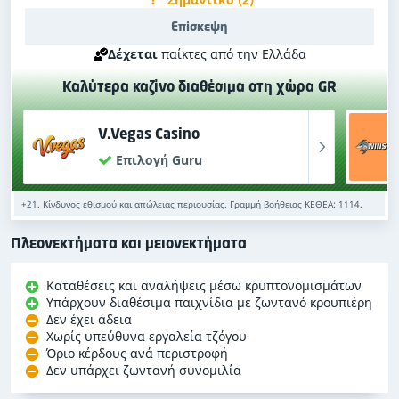
Επίσκεψη
Δέχεται
παίκτες από την Ελλάδα
Καλύτερα καζίνο διαθέσιμα στη χώρα GR
V.Vegas Casino
Επιλογή Guru
+21. Κίνδυνος εθισμού και απώλειας περιουσίας. Γραμμή βοήθειας ΚΕΘΕΑ: 1114.
Πλεονεκτήματα και μειονεκτήματα
Καταθέσεις και αναλήψεις μέσω κρυπτονομισμάτων
Υπάρχουν διαθέσιμα παιχνίδια με ζωντανό κρουπιέρη
Δεν έχει άδεια
Χωρίς υπεύθυνα εργαλεία τζόγου
Όριο κέρδους ανά περιστροφή
Δεν υπάρχει ζωντανή συνομιλία