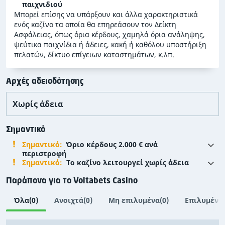
παιχνιδιού
Μπορεί επίσης να υπάρξουν και άλλα χαρακτηριστικά
ενός καζίνο τα οποία θα επηρεάσουν τον Δείκτη
Ασφάλειας, όπως όρια κέρδους, χαμηλά όρια ανάληψης,
ψεύτικα παιχνίδια ή άδειες, κακή ή καθόλου υποστήριξη
πελατών, δίκτυο επίγειων καταστημάτων, κ.λπ.
Αρχές αδειοδότησης
Χωρίς άδεια
Σημαντικό
Σημαντικό:
Όριο κέρδους 2.000 € ανά
περιστροφή
Σημαντικό:
Το καζίνο λειτουργεί χωρίς άδεια
Παράπονα για το Voltabets Casino
Όλα
(0)
Ανοιχτά
(0)
Μη επιλυμένα
(0)
Επιλυμένα