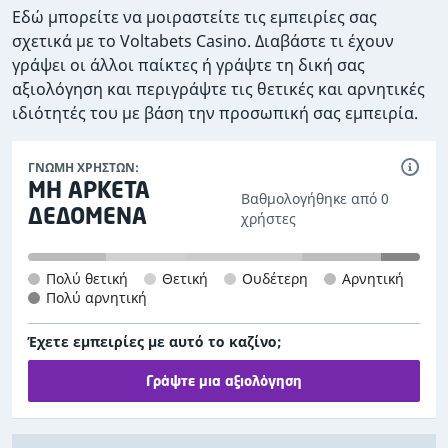
Εδώ μπορείτε να μοιραστείτε τις εμπειρίες σας
σχετικά με το Voltabets Casino. Διαβάστε τι έχουν
γράψει οι άλλοι παίκτες ή γράψτε τη δική σας
αξιολόγηση και περιγράψτε τις θετικές και αρνητικές
ιδιότητές του με βάση την προσωπική σας εμπειρία.
ΓΝΏΜΗ ΧΡΗΣΤΏΝ:
ΜΗ ΑΡΚΕΤΆ
Βαθμολογήθηκε από 0
ΔΕΔΟΜΈΝΑ
χρήστες
Πολύ θετική
Θετική
Ουδέτερη
Αρνητική
Πολύ αρνητική
Έχετε εμπειρίες με αυτό το καζίνο;
Γράψτε μια αξιολόγηση