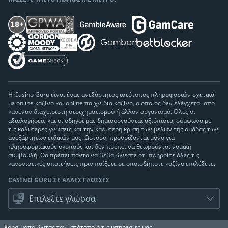
Η Casino Guru είναι ένας ανεξάρτητος ιστότοπος πληροφοριών σχετικά
με online καζίνο και online παιχνίδια καζίνο, ο οποίος δεν ελέγχεται από
κανέναν διαχειριστή στοιχηματισμού ή άλλον οργανισμό. Όλες οι
αξιολογήσεις και οι οδηγοί μας δημιουργούνται αξιόπιστα, σύμφωνα με
τις καλύτερες γνώσεις και την καλύτερη κρίση των μελών της ομάδας των
ανεξάρτητων ειδικών μας. Ωστόσο, προορίζονται μόνο για
πληροφοριακούς σκοπούς και δεν πρέπει να θεωρούνται νομική
συμβουλή. Θα πρέπει πάντα να βεβαιώνεστε ότι πληροίτε όλες τις
κανονιστικές απαιτήσεις πριν παίξετε σε οποιοδήποτε καζίνο επιλέξετε.
CASINO GURU ΣΕ ΆΛΛΕΣ ΓΛΏΣΣΕΣ
Επιλέξτε γλώσσα
Χρησιμοποιώντας τον ιστότοπο ή τις υπηρεσίες μας,