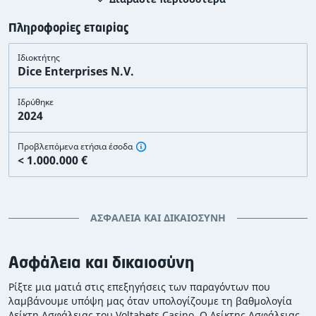
υπόψη μας τα παράπονα των παικτών του καζίνο, τα
εκτιμώμενα έσοδα, την άδεια, τη γνησιότητα των
Πληροφορίες εταιρίας
παιχνιδιών, την ποιότητα της εξυπηρέτησης πελατών,
Ιδιοκτήτης
το πόσο δίκαιοι είναι οι όροι και οι προϋποθέσεις, τα
Dice Enterprises N.V.
όρια ανάληψης και κέρδους, καθώς και άλλους
παράγοντες. Διαβάστε την πλήρη αξιολόγησή μας
Ιδρύθηκε
παρακάτω, για να μάθετε περισσότερα σχετικά με
2024
αυτό το καζίνο.
Προβλεπόμενα ετήσια έσοδα
Σύμφωνα με τις έρευνες και τους υπολογισμούς μας,
< 1.000.000 €
το Voltabets Casino είναι ένα
μικρότερο online
καζίνο
όσον αφορά τα συνολικά έσοδα. Τα έσοδα ενός
καζίνο είναι ένας σημαντικός παράγοντας, καθώς τα
ΑΣΦΆΛΕΙΑ ΚΑΙ ΔΙΚΑΙΟΣΎΝΗ
μεγαλύτερα καζίνο δεν έχουν συνήθως πρόβλημα να
πληρώνουν τα μεγάλα κέρδη, ενώ τα μικρότερα καζίνο
ενδεχομένως να μην μπορούν να σας πληρώσουν αν
Ασφάλεια και δικαιοσύνη
καταφέρετε να κερδίσετε ένα μεγάλο ποσό.
Ρίξτε μια ματιά στις επεξηγήσεις των παραγόντων που
λαμβάνουμε υπόψη μας όταν υπολογίζουμε τη βαθμολογία
Το Voltabets Casino λειτουργεί χωρίς έγκυρη άδεια.
Δείκτη Ασφάλειας του Voltabets Casino. Ο Δείκτης Ασφάλειας