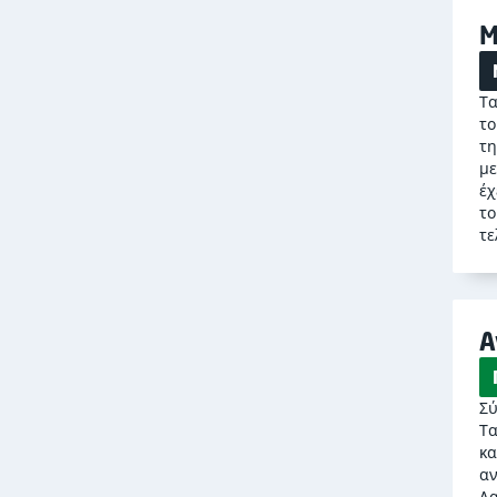
Μ
Τα
το
τη
με
έχ
το
τε
Α
Σ
Τα
κα
αν
Λα