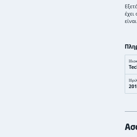
Εξετ
έχει
είνα
παικ
εξυπ
καθώ
Πληρ
σχετι
Ιδιο
Σύμφ
Tec
μεγέ
τα μ
Ιδρύ
201
καζί
Δεν 
Ασ