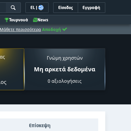
EL
|
Είσοδος
Εγγραφή
Τουρνουά
News
Μάθετε περισσότερα
Αποδοχή
ας
Γνώμη χρηστών
Μη αρκετά δεδομένα
0 αξιολογήσεις
ιος
Επίσκεψη