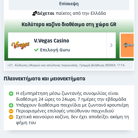
Επίσκεψη
Δέχεται
παίκτες από την Ελλάδα
Καλύτερα καζίνο διαθέσιμα στη χώρα GR
V.Vegas Casino
Επιλογή Guru
+21. Κίνδυνος εθισμού και απώλειας περιουσίας. Γραμμή βοήθειας ΚΕΘΕΑ: 1114.
Πλεονεκτήματα και μειονεκτήματα
Η εξυπηρέτηση μέσω ζωντανής συνομιλίας είναι
διαθέσιμη 24 ώρες το 24ωρο, 7 ημέρες την εβδομάδα
Υπάρχουν διαθέσιμα παιχνίδια με ζωντανό κρουπιέρη
Περιορισμένες επιλογές υπεύθυνου παιχνιδιού
Σχετικά καινούριο καζίνο, δεν έχει αποδείξει ακόμη τη
φήμη του