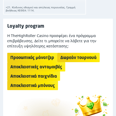
+21. Κίνδυνος εθισμού και απώλειας περιουσίας. Γραμμή
βοήθειας ΚΕΘΕΑ: 1114.
Loyalty program
Η TheHighRoller Casino προσφέρει ένα πρόγραμμα
επιβράβευσης. Δείτε τι μπορείτε να λάβετε για την
επίτευξη υψηλότερης κατάστασης:
Προσωπικός μάνατζερ
Δωρεάν τουρνουά
Αποκλειστικές ανταμοιβές
Αποκλειστικά παιχνίδια
Αποκλειστικά μπόνους