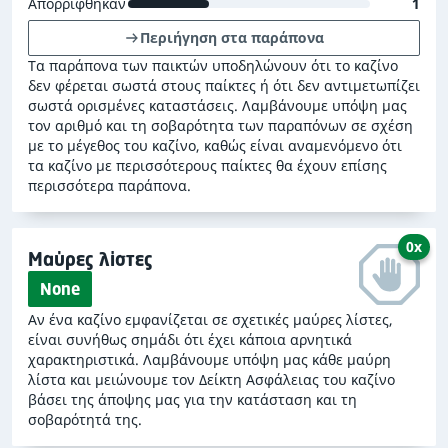
Απορρίφθηκαν
1
Περιήγηση στα παράπονα
Τα παράπονα των παικτών υποδηλώνουν ότι το καζίνο
δεν φέρεται σωστά στους παίκτες ή ότι δεν αντιμετωπίζει
σωστά ορισμένες καταστάσεις. Λαμβάνουμε υπόψη μας
τον αριθμό και τη σοβαρότητα των παραπόνων σε σχέση
με το μέγεθος του καζίνο, καθώς είναι αναμενόμενο ότι
τα καζίνο με περισσότερους παίκτες θα έχουν επίσης
περισσότερα παράπονα.
0x
Μαύρες λίστες
None
Αν ένα καζίνο εμφανίζεται σε σχετικές μαύρες λίστες,
είναι συνήθως σημάδι ότι έχει κάποια αρνητικά
χαρακτηριστικά. Λαμβάνουμε υπόψη μας κάθε μαύρη
λίστα και μειώνουμε τον Δείκτη Ασφάλειας του καζίνο
βάσει της άποψης μας για την κατάσταση και τη
σοβαρότητά της.