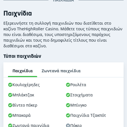
Παιχνίδια
Εξερευνήστε τη συλλογή παιχνιδιών που διατίθεται στο
καζίνο TheHighRoller Casino. Μάθετε τους τύπους παιχνιδιών
που είναι διαθέσιμα, τους υποστηριζόμενους παρόχους
παιχνιδιών και τους πιο δημοφιλείς τίτλους που είναι
διαθέσιμοι στο καζίνο.
Τύποι παιχνιδιών
Παιχνίδια
Ζωντανά παιχνίδια
Κουλοχέρηδες
Ρουλέτα
Μπλάκτζακ
Στοιχήματα
Βίντεο πόκερ
Μπίνγκο
Μπακαρά
Παιχνίδια Τζακπότ
Ζωντανά παιχνίδια
Πόκερ