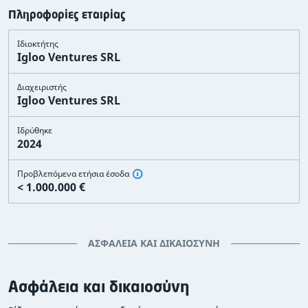
εκτιμώμενα έσοδα, την άδεια, τη γνησιότητα των
Πληροφορίες εταιρίας
παιχνιδιών, την ποιότητα της εξυπηρέτησης πελατών,
Ιδιοκτήτης
το πόσο δίκαιοι είναι οι όροι και οι προϋποθέσεις, τα
Igloo Ventures SRL
όρια ανάληψης και κέρδους, καθώς και άλλους
παράγοντες. Διαβάστε την πλήρη αξιολόγησή μας
Διαχειριστής
παρακάτω, για να μάθετε περισσότερα σχετικά με
Igloo Ventures SRL
αυτό το καζίνο.
Ιδρύθηκε
Σύμφωνα με τις έρευνες και τους υπολογισμούς μας,
2024
το TheHighRoller Casino είναι ένα
μικρότερο online
καζίνο
όσον αφορά τα συνολικά έσοδα. Τα έσοδα ενός
Προβλεπόμενα ετήσια έσοδα
< 1.000.000 €
καζίνο είναι ένας σημαντικός παράγοντας, καθώς τα
μεγαλύτερα καζίνο δεν έχουν συνήθως πρόβλημα να
πληρώνουν τα μεγάλα κέρδη, ενώ τα μικρότερα καζίνο
ενδεχομένως να μην μπορούν να σας πληρώσουν αν
ΑΣΦΆΛΕΙΑ ΚΑΙ ΔΙΚΑΙΟΣΎΝΗ
καταφέρετε να κερδίσετε ένα μεγάλο ποσό.
Αυτή τη στιγμή, έχουμε
Ασφάλεια και δικαιοσύνη
2 παράπονα για αυτό το
καζίνο
στη βάση δεδομένων μας. Εξαιτίας αυτών των