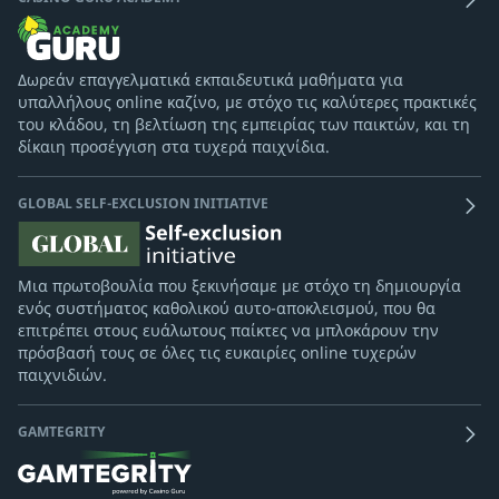
Δωρεάν επαγγελματικά εκπαιδευτικά μαθήματα για
υπαλλήλους online καζίνο, με στόχο τις καλύτερες πρακτικές
του κλάδου, τη βελτίωση της εμπειρίας των παικτών, και τη
δίκαιη προσέγγιση στα τυχερά παιχνίδια.
GLOBAL SELF-EXCLUSION INITIATIVE
Μια πρωτοβουλία που ξεκινήσαμε με στόχο τη δημιουργία
ενός συστήματος καθολικού αυτο-αποκλεισμού, που θα
επιτρέπει στους ευάλωτους παίκτες να μπλοκάρουν την
πρόσβασή τους σε όλες τις ευκαιρίες online τυχερών
παιχνιδιών.
GAMTEGRITY