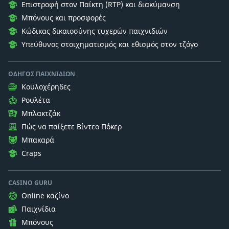
Επιστροφή στον Παίκτη (RTP) και διακύμανση
Μπόνους και προσφορές
Κώδικας δικαιοσύνης τυχερών παιχνιδιών
Υπεύθυνος στοιχηματισμός και εθισμός στον τζόγο
ΟΔΗΓΌΣ ΠΑΙΧΝΙΔΙΏΝ
Κουλοχέρηδες
Ρουλέτα
Μπλακτζάκ
Πώς να παίξετε Βίντεο Πόκερ
Μπακαρά
Craps
CASINO GURU
Online καζίνο
Παιχνίδια
Μπόνους