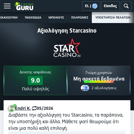
EL
|
Είσοδος
ΔΙΚΑΙΟΣΎΝΗ
ΠΑΙΧΝΊΔΙΑ
ΜΠΌΝΟΥΣ
ΠΛΗΡΩΜΈΣ
ΥΠΟΣΤΉΡΙΞΗ ΠΕΛΑΤΏΝ
Αξιολόγηση Starcasino
Δείκτης ασφάλειας
Γνώμη χρηστών
Μη αρκετά δεδομένα
9.0
2 αξιολογήσεις
Πολύ υψηλός
Endri K.
05/2026
Διαβάστε την αξιολόγηση του Starcasino, τα παράπονα,
την υποστήριξη και άλλα. Μάθετε γιατί θεωρούμε ότι
είναι μια πολύ καλή επιλογή.