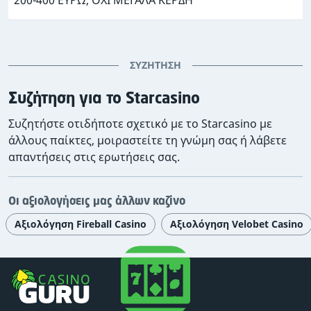
So there basically aren't any bonusses for your rank
anymore. Also I noticed that if you don't play for
ΣΥΖΉΤΗΣΗ
some time they will slowly but surely decrease you in
rank.
Συζήτηση για το Starcasino
Another issue are the increased prices of their Xtra
Συζητήστε οτιδήποτε σχετικό με το Starcasino με
Payout (promo).
άλλους παίκτες, μοιραστείτε τη γνώμη σας ή λάβετε
απαντήσεις στις ερωτήσεις σας.
The first times I was able to get 20 spins for 10
starcoins, currently they charge 125 coins for the
same "promo". This is an increase of over 10x, lol.
Οι αξιολογήσεις μας άλλων καζίνο
Αξιολόγηση Fireball Casino
Αξιολόγηση Velobet Casino
Customer Support also isn't good at all. They barely
understand Dutch and/or they don't understand the
question.
So if you are a based in Belgium and looking for an