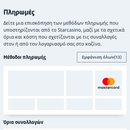
Πληρωμές
Δείτε μια επισκόπηση των μεθόδων πληρωμής που
υποστηρίζονται από το Starcasino, μαζί με τα σχετικά
όρια και κόστη που σχετίζονται με τις συναλλαγές
στον ή από τον λογαριασμό σας στο καζίνο.
Μέθοδοι πληρωμής
Εμφάνιση όλων
(13)
Όρια συναλλαγών