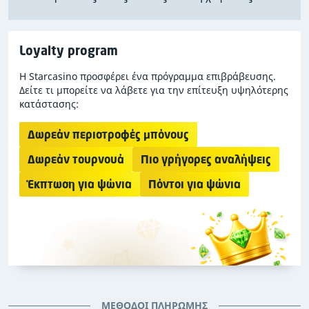
Loyalty program
Η Starcasino προσφέρει ένα πρόγραμμα επιβράβευσης.
Δείτε τι μπορείτε να λάβετε για την επίτευξη υψηλότερης
κατάστασης:
Δωρεάν περιστροφές μπόνους
Δωρεάν τουρνουά
Πιο γρήγορες αναλήψεις
Έκπτωση για ψώνια
Πόντοι για ψώνια
ΜΈΘΟΔΟΙ ΠΛΗΡΩΜΉΣ