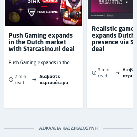
κερδίσετε ένα μεγάλο ποσό.
Το Starcasino συνδέεται με επίγεια καζίνο ή
Realistic game
γραφεία στοιχημάτων.
Κρίνοντας μόνο από τον
expands Dutch
Push Gaming expands
ιστότοπο του online καζίνο, το καζίνο αυτό θα
presence via St
in the Dutch market
έπρεπε να έχει χαμηλότερη βαθμολογία από αυτή
deal
with Starcasino.nl deal
που του έχουμε δώσει. Ωστόσο, λόγω της
διαθεσιμότητας των συνδεόμενων επίγειων
Continuing its Europ
Push Gaming expands in the
καζίνο και της αξιοπιστίας που αυτά προσθέτουν
expansion, Realistic
Dutch market with Starcasino.nl
3 min.
Διαβά
στο online καζίνο, αποφασίσαμε να αυξήσουμε
agreed to deliver its 
deal
read
περισ
2 min.
Διαβάστε
λιγάκι τη βαθμολογία του.
content, powering th
read
περισσότερα
of Starcasino in the 
Δεν βρήκαμε
κανένα σχετικό παράπονο
για αυτό το
καζίνο.
Προειδοποίηση:
Το Starcasino έχει
ΑΣΦΆΛΕΙΑ ΚΑΙ ΔΙΚΑΙΟΣΎΝΗ
συγκεκριμένες ενότητες στους Όρους και