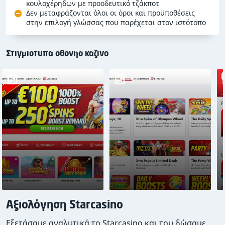
κουλοχέρηδων με προοδευτικό τζάκποτ
Δεν μεταφράζονται όλοι οι όροι και προϋποθέσεις
στην επιλογή γλώσσας που παρέχεται στον ιστότοπο
Στιγμιοτυπα οθονησ καζινο
Αξιολόγηση Starcasino
Εξετάσαμε αναλυτικά το Starcasino και του δώσαμε