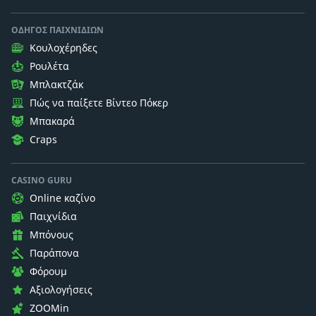
ΟΔΗΓΌΣ ΠΑΙΧΝΙΔΙΏΝ
Κουλοχέρηδες
Ρουλέτα
Μπλακτζάκ
Πώς να παίξετε Βίντεο Πόκερ
Μπακαρά
Craps
CASINO GURU
Online καζίνο
Παιχνίδια
Μπόνους
Παράπονα
Φόρουμ
Αξιολογήσεις
ZOOMin