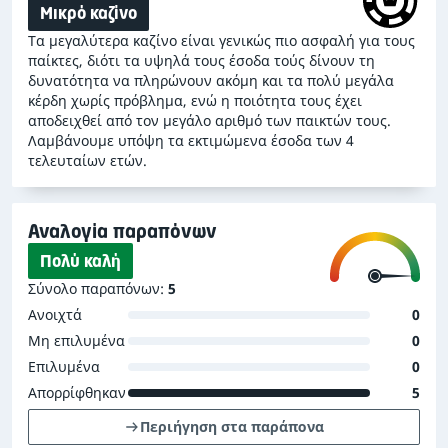
Μικρό καζίνο
αυτό το καζίνο, θα επιστρέψουμε για να το
Τα μεγαλύτερα καζίνο είναι γενικώς πιο ασφαλή για τους
βαθμολογήσουμε «κανονικά».
παίκτες, διότι τα υψηλά τους έσοδα τούς δίνουν τη
δυνατότητα να πληρώνουν ακόμη και τα πολύ μεγάλα
κέρδη χωρίς πρόβλημα, ενώ η ποιότητα τους έχει
αποδειχθεί από τον μεγάλο αριθμό των παικτών τους.
Λαμβάνουμε υπόψη τα εκτιμώμενα έσοδα των 4
τελευταίων ετών.
Αναλογία παραπόνων
Πολύ καλή
Σύνολο παραπόνων:
5
Ανοιχτά
0
Μη επιλυμένα
0
Επιλυμένα
0
Απορρίφθηκαν
5
Περιήγηση στα παράπονα