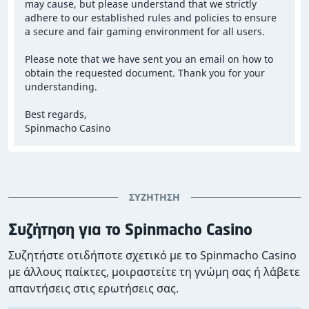
may cause, but please understand that we strictly
adhere to our established rules and policies to ensure
a secure and fair gaming environment for all users.
Please note that we have sent you an email on how to
obtain the requested document. Thank you for your
understanding.
Best regards,
Spinmacho Casino
ΣΥΖΉΤΗΣΗ
Συζήτηση για το Spinmacho Casino
Συζητήστε οτιδήποτε σχετικό με το Spinmacho Casino
με άλλους παίκτες, μοιραστείτε τη γνώμη σας ή λάβετε
απαντήσεις στις ερωτήσεις σας.