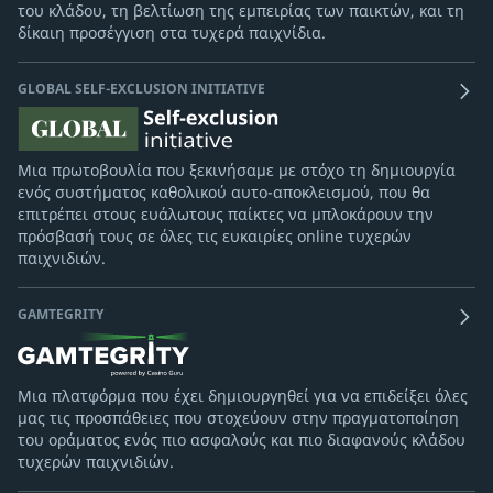
του κλάδου, τη βελτίωση της εμπειρίας των παικτών, και τη
δίκαιη προσέγγιση στα τυχερά παιχνίδια.
GLOBAL SELF-EXCLUSION INITIATIVE
Μια πρωτοβουλία που ξεκινήσαμε με στόχο τη δημιουργία
ενός συστήματος καθολικού αυτο-αποκλεισμού, που θα
επιτρέπει στους ευάλωτους παίκτες να μπλοκάρουν την
πρόσβασή τους σε όλες τις ευκαιρίες online τυχερών
παιχνιδιών.
GAMTEGRITY
Μια πλατφόρμα που έχει δημιουργηθεί για να επιδείξει όλες
μας τις προσπάθειες που στοχεύουν στην πραγματοποίηση
του οράματος ενός πιο ασφαλούς και πιο διαφανούς κλάδου
τυχερών παιχνιδιών.