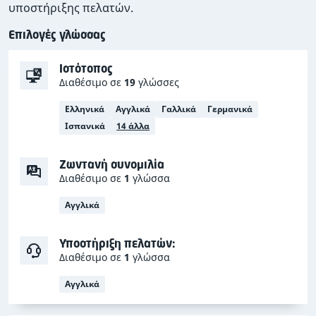
υποστήριξης πελατών.
Επιλογές γλώσσας
Ιστότοπος
Διαθέσιμο σε
19
γλώσσες
Ελληνικά
Αγγλικά
Γαλλικά
Γερμανικά
Ισπανικά
14 άλλα
Ζωντανή συνομιλία
Διαθέσιμο σε
1
γλώσσα
Αγγλικά
Υποστήριξη πελατών:
Διαθέσιμο σε
1
γλώσσα
Αγγλικά