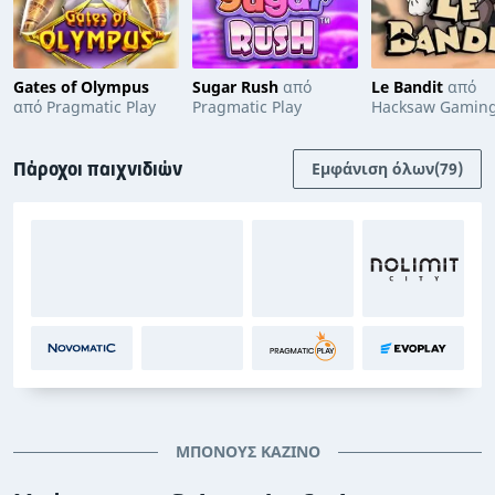
Gates of Olympus
Sugar Rush
από
Le Bandit
από
από Pragmatic Play
Pragmatic Play
Hacksaw Gamin
Πάροχοι παιχνιδιών
Εμφάνιση όλων
(79)
ΜΠΌΝΟΥΣ ΚΑΖΊΝΟ