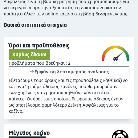
Ασφάλειας είναι η βασική μέτρηση που χρησιμοποιούμε για
καζίνο.
να περιγράψουμε την αξιοπιστία, τη δικαιοσύνη και την
ποιότητα όλων των online καζίνο στη βάση δεδομένων μας.
Προειδοποίηση:
Το Spinmacho Casino έχει
Βασικά στατιστικά στοιχεία
συγκεκριμένες ενότητες στους Όρους και
Προϋποθέσεις που θεωρούμε ότι είναι
άδικοι για
Όροι και προϋποθέσεις
τους παίκτες του καζίνο
. Για αυτόν τον λόγο, σας
συμβουλεύουμε να βρείτε ένα άλλο καζίνο με
Κυρίως δίκαιοι
δίκαιους κανόνες ή να δείξετε τουλάχιστον
Προβλήματα που βρέθηκαν:
2
ιδιαίτερη προσοχή στους όρους και
Εμφάνιση λεπτομερούς ανάλυσης
προϋποθέσεις αυτού του καζίνο, αν αποφασίσετε
Εξετάζουμε τους όρους και τις προϋποθέσεις κάθε καζίνο
να παίξετε σε αυτό.
και αναζητούμε άδικους κανόνες που θα μπορούσαν
ενδεχομένως να χρησιμοποιηθούν ενάντια στους
παίκτες. Οι όροι τους οποίους θεωρούμε άδικους έχουν
Το Spinmacho Casino είναι ένα σχετικά νέο online
ως αποτέλεσμα χαμηλότερο Δείκτη Ασφάλειας για το
καζίνο, που σημαίνει ότι είναι πολύ νωρίς για να
καζίνο.
μπορέσουμε με σιγουριά να κρίνουμε αν είναι ένα
πολύ κακό καζίνο, ένα τέλειο καζίνο ή κάτι ενδιάμεσο.
Γι’ αυτό, το επισημάναμε ως ένα νέο online καζίνο.
Μέγεθος καζίνο
Μόλις αποκτήσουμε περισσότερες πληροφορίες για