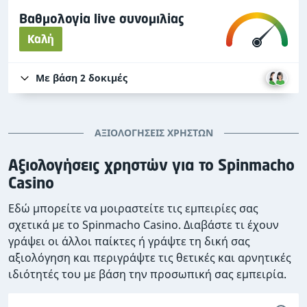
Βαθμολογία live συνομιλίας
Καλή
Με βάση
2
δοκιμές
ΑΞΙΟΛΟΓΉΣΕΙΣ ΧΡΗΣΤΏΝ
Αξιολογήσεις χρηστών για το Spinmacho
Casino
Εδώ μπορείτε να μοιραστείτε τις εμπειρίες σας
σχετικά με το Spinmacho Casino. Διαβάστε τι έχουν
γράψει οι άλλοι παίκτες ή γράψτε τη δική σας
αξιολόγηση και περιγράψτε τις θετικές και αρνητικές
ιδιότητές του με βάση την προσωπική σας εμπειρία.