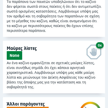
Τα παράπονα των παικτών υποδηλώνουν ότι το καζίνο
δεν φέρεται σωστά στους παίκτες ή ότι δεν αντιμετωπίζει
σωστά ορισμένες καταστάσεις. Λαμβάνουμε υπόψη μας
τον αριθμό και τη σοβαρότητα των παραπόνων σε σχέση
με το μέγεθος του καζίνο, καθώς είναι αναμενόμενο ότι
τα καζίνο με περισσότερους παίκτες θα έχουν επίσης
περισσότερα παράπονα.
0x
Μαύρες λίστες
None
Αν ένα καζίνο εμφανίζεται σε σχετικές μαύρες λίστες,
είναι συνήθως σημάδι ότι έχει κάποια αρνητικά
χαρακτηριστικά. Λαμβάνουμε υπόψη μας κάθε μαύρη
λίστα και μειώνουμε τον Δείκτη Ασφάλειας του καζίνο
βάσει της άποψης μας για την κατάσταση και τη
σοβαρότητά της.
Άλλοι παράγοντες