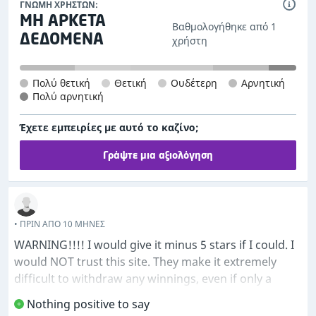
ΓΝΏΜΗ ΧΡΗΣΤΏΝ:
ΜΗ ΑΡΚΕΤΆ
Βαθμολογήθηκε από 1
ΔΕΔΟΜΈΝΑ
χρήστη
Πολύ θετική
Θετική
Ουδέτερη
Αρνητική
Πολύ αρνητική
Έχετε εμπειρίες με αυτό το καζίνο;
Γράψτε μια αξιολόγηση
• ΠΡΙΝ ΑΠΌ 10 ΜΉΝΕΣ
WARNING!!!! I would give it minus 5 stars if I could. I
would NOT trust this site. They make it extremely
difficult to withdraw any winnings, even if only a
small amount. They like to make up random
Nothing positive to say
verification processes for absolutely no reasonable