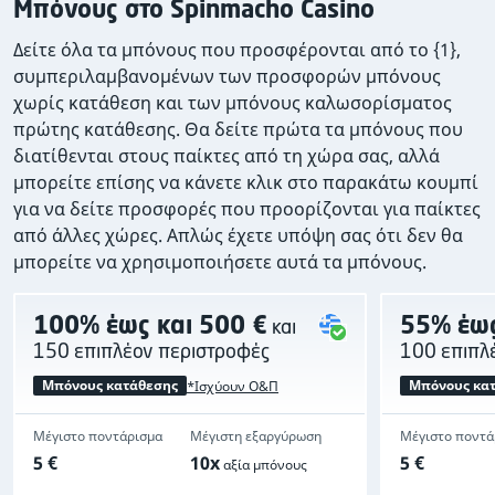
Μπόνους στο Spinmacho Casino
Δείτε όλα τα μπόνους που προσφέρονται από το {1},
συμπεριλαμβανομένων των προσφορών μπόνους
χωρίς κατάθεση και των μπόνους καλωσορίσματος
πρώτης κατάθεσης. Θα δείτε πρώτα τα μπόνους που
διατίθενται στους παίκτες από τη χώρα σας, αλλά
μπορείτε επίσης να κάνετε κλικ στο παρακάτω κουμπί
για να δείτε προσφορές που προορίζονται για παίκτες
από άλλες χώρες. Απλώς έχετε υπόψη σας ότι δεν θα
μπορείτε να χρησιμοποιήσετε αυτά τα μπόνους.
100% έως και 500 €
55% έως
και
150 επιπλέον περιστροφές
100 επιπλ
Μπόνους κατάθεσης
Μπόνους κα
*Ισχύουν Ο&Π
Μέγιστο ποντάρισμα
Μέγιστη εξαργύρωση
Μέγιστο ποντά
5 €
10x
5 €
αξία μπόνους