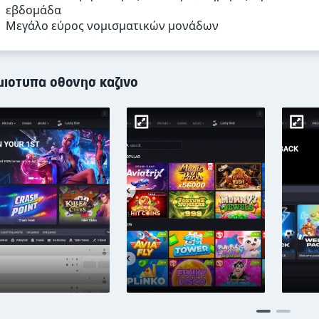
εβδομάδα
Μεγάλο εύρος νομισματικών μονάδων
μιοτυπα οθονησ καζινο