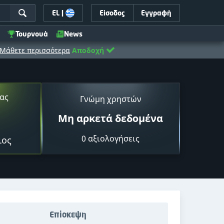
EL
|
Είσοδος
Εγγραφή
Τουρνουά
News
Μάθετε περισσότερα
Αποδοχή
ας
Γνώμη χρηστών
Μη αρκετά δεδομένα
0 αξιολογήσεις
ιος
Επίσκεψη