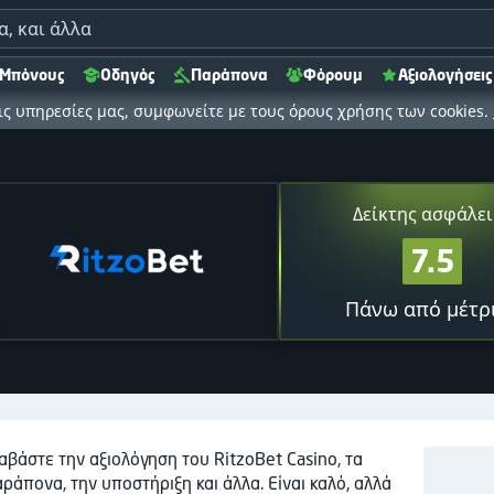
Μπόνους
Οδηγός
Παράπονα
Φόρουμ
Αξιολογήσεις
ις υπηρεσίες μας, συμφωνείτε με τους όρους χρήσης των cookies.
Δείκτης ασφάλει
7.5
Πάνω από μέτρ
αβάστε την αξιολόγηση του RitzoBet Casino, τα
ράπονα, την υποστήριξη και άλλα. Είναι καλό, αλλά