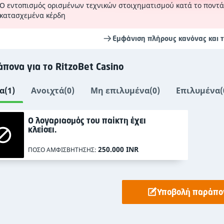
Ο εντοπισμός ορισμένων τεχνικών στοιχηματισμού κατά το ποντά
κατασχεμένα κέρδη
Εμφάνιση πλήρους κανόνας και 
πονα για το RitzoBet Casino
α
(1)
Ανοιχτά
(0)
Μη επιλυμένα
(0)
Επιλυμένα
(
Ο λογαριασμός του παίκτη έχει
κλείσει.
250.000 INR
ΠΟΣΟ ΑΜΦΙΣΒΗΤΗΣΗΣ:
Υποβολή παράπο