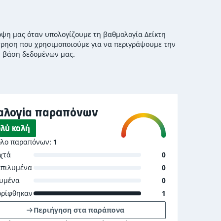
νότητες στους Όρους και Προϋποθέσεις για
κτες του καζίνο
. Οι συγκεκριμένοι όροι
πρόβλημα, αν αποφασίσετε να
όψη μας όταν υπολογίζουμε τη βαθμολογία Δείκτη
. Για αυτόν τον λόγο, σας συμβουλεύουμε
έτρηση που χρησιμοποιούμε για να περιγράψουμε την
ετε τουλάχιστον ιδιαίτερη προσοχή στους
τη βάση δεδομένων μας.
ε να παίξετε σε αυτό.
όρο. Του δώσαμε αυτή τη βαθμολογία, διότι
αλογία παραπόνων
ι κάτι που μας εμποδίζει να του δώσουμε
μια γενικότερα καλή εμπειρία παιχνιδιού σε
λύ καλή
ολο παραπόνων:
1
χτά
0
επιλυμένα
0
υμένα
0
ρρίφθηκαν
1
Περιήγηση στα παράπονα