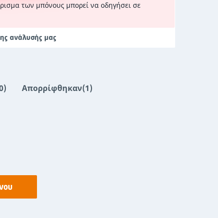
ρισμα των μπόνους μπορεί να οδηγήσει σε
της ανάλυσής μας
0)
Απορρίφθηκαν
(1)
νου