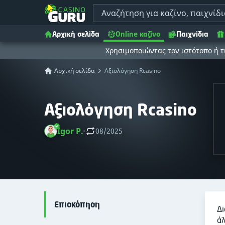
Αρχική σελίδα
Online καζίνο
Παιχνίδια
Χρησιμοποιώντας τον ιστότοπο ή τ
Αρχική σελίδα
Αξιολόγηση Rcasino
Αξιολόγηση Rcasino
Igor P.
08/2025
Επισκόπηση
Δι
άλ