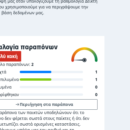
όψη μας όταν υπολογίζουμε τη βαθμολογία Δείκτη
ς του καζίνο
. Οι συγκεκριμένοι όροι και
που χρησιμοποιούμε για να περιγράψουμε την
λημα, αν αποφασίσετε να επωφεληθείτε
τη βάση δεδομένων μας.
ν λόγο, σας συμβουλεύουμε να βρείτε ένα
ν ιδιαίτερη προσοχή στους όρους και
τε σε αυτό.
αλογία παραπόνων
ολογήσει ως μη επαγγελματική ή ως πολύ
λύ κακή
οινωνίας με κάποιον στο καζίνο, αλλά μην
ολο παραπόνων:
2
 απαντήσεις.
χτά
1
επιλυμένα
1
στην αξιολόγησή μας για το Rcasino, αυτό το
υμένα
0
παίξετε σε αυτό το καζίνο και σας
ρρίφθηκαν
0
Περιήγηση στα παράπονα
αράπονα των παικτών υποδηλώνουν ότι το
νο δεν φέρεται σωστά στους παίκτες ή ότι δεν
μετωπίζει σωστά ορισμένες καταστάσεις.
άνουμε υπόψη μας τον αριθμό και τη