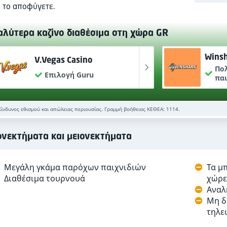
 το αποφύγετε.
αλύτερα καζίνο διαθέσιμα στη χώρα GR
Winsh
V.Vegas Casino
Πο
Επιλογή Guru
πα
Κίνδυνος εθισμού και απώλειας περιουσίας. Γραμμή βοήθειας ΚΕΘΕΑ: 1114.
νεκτήματα και μειονεκτήματα
Μεγάλη γκάμα παρόχων παιχνιδιών
Τα μπ
Διαθέσιμα τουρνουά
χώρε
Αναλ
Μη δ
τηλε