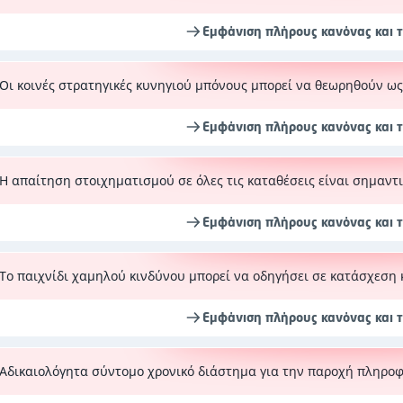
Εμφάνιση πλήρους κανόνας και 
Οι κοινές στρατηγικές κυνηγιού μπόνους μπορεί να θεωρηθούν 
Εμφάνιση πλήρους κανόνας και 
Η απαίτηση στοιχηματισμού σε όλες τις καταθέσεις είναι σημαν
Εμφάνιση πλήρους κανόνας και 
Το παιχνίδι χαμηλού κινδύνου μπορεί να οδηγήσει σε κατάσχεση
Εμφάνιση πλήρους κανόνας και 
Αδικαιολόγητα σύντομο χρονικό διάστημα για την παροχή πληροφ