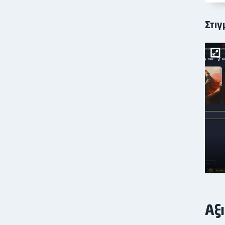
Στιγ
Αξ