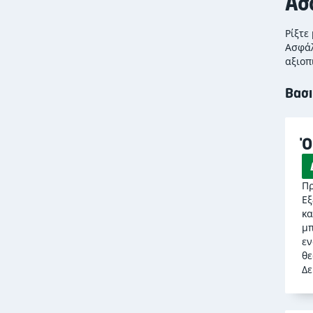
Ασ
στο 
Ρίξτε
Με β
Ασφάλ
αξιοπ
ασφά
καζίν
Βασι
συγκ
Ό
Π
Εξ
κα
μπ
εν
θε
Δε