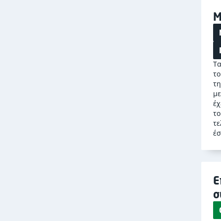
Μ
Τα
το
τη
με
έχ
το
τε
έσ
Ε
σ