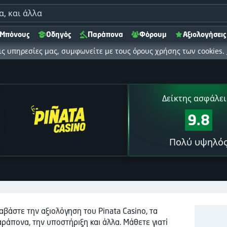
Μπόνους
Οδηγός
Παράπονα
Φόρουμ
Αξιολογήσεις
ις υπηρεσίες μας, συμφωνείτε με τους όρους χρήσης των cookies.
Δείκτης ασφάλει
9.8
Πολύ υψηλό
αβάστε την αξιολόγηση του Pinata Casino, τα
ράπονα, την υποστήριξη και άλλα. Μάθετε γιατί