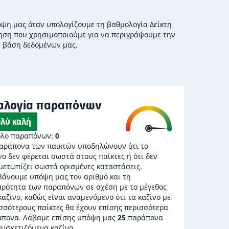
όγησης.
όψη μας όταν υπολογίζουμε τη βαθμολογία Δείκτη
ξιολόγηση και τον πολύ υψηλό Δείκτη
τρηση που χρησιμοποιούμε για να περιγράψουμε την
τη βάση δεδομένων μας.
ε ότι το Pinata Casino είναι ένα εξαιρετικό
, σας προτείνουμε να δοκιμάσετε το
αλογία παραπόνων
λύ καλή
ολο παραπόνων:
0
αράπονα των παικτών υποδηλώνουν ότι το
νο δεν φέρεται σωστά στους παίκτες ή ότι δεν
μετωπίζει σωστά ορισμένες καταστάσεις.
άνουμε υπόψη μας τον αριθμό και τη
ρότητα των παραπόνων σε σχέση με το μέγεθος
καζίνο, καθώς είναι αναμενόμενο ότι τα καζίνο με
σσότερους παίκτες θα έχουν επίσης περισσότερα
πονα. Λάβαμε επίσης υπόψη μας
25
παράπονα
συσχετιζόμενα καζίνο.