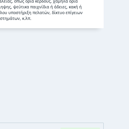
λειας, όπως όρια κέρδους, χαμηλά όρια
ηψης, ψεύτικα παιχνίδια ή άδειες, κακή ή
λου υποστήριξη πελατών, δίκτυο επίγειων
στημάτων, κ.λπ.