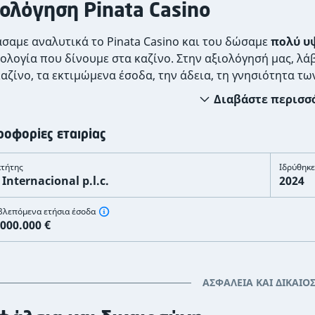
ιολόγηση Pinata Casino
άσαμε αναλυτικά το Pinata Casino και του δώσαμε
πολύ υ
ολογία που δίνουμε στα καζίνο. Στην αξιολόγησή μας, λ
καζίνο, τα εκτιμώμενα έσοδα, την άδεια, τη γνησιότητα τ
τών, το πόσο δίκαιοι είναι οι όροι και οι προϋποθέσεις, 
Διαβάστε περισσ
υς παράγοντες. Το Pinata Casino
σχετίζεται και με άλλα 
κάτω, και η αξιολόγησή του επηρεάζεται θετικά από αυτά
οφορίες εταιρίας
κάτω, για να μάθετε περισσότερα σχετικά με αυτό το καζί
κτήτης
Ιδρύθηκε
ωνα με τις έρευνες και τους υπολογισμούς μας, το Pinata 
 Internacional p.l.c.
2024
 αφορά τα συνολικά έσοδα. Τα έσοδα ενός καζίνο είναι έ
λύτερα καζίνο δεν έχουν συνήθως πρόβλημα να πληρώνουν
λεπόμενα ετήσια έσοδα
.000.000 €
χομένως να μην μπορούν να σας πληρώσουν αν καταφέρετε
 τη στιγμή, έχουμε
0 άμεσα παράπονα για το συγκεκριμέ
 παράπονα για κάποια άλλα συσχετιζόμενα καζίνο
. Εξ
ΑΣΦΆΛΕΙΑ ΚΑΙ ΔΙΚΑΙΟ
αζίνο
238 αρνητικούς πόντους συνολικά
, από τους οποί
είτε να βρείτε περισσότερες πληροφορίες σχετικά με όλ