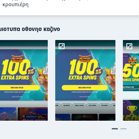
κρουπιέρη
μιοτυπα οθονησ καζινο