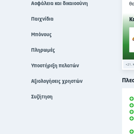
Ασφάλεια και δικαιοσύνη
θε
Παιχνίδια
Κ
Μπόνους
Πληρωμές
Υποστήριξη πελατών
+21. 
Πλεο
Αξιολογήσεις χρηστών
Συζήτηση