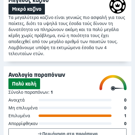
Μέγεθος καζίνο
Μικρό καζίνο
Τα μεγαλύτερα καζίνο είναι γενικώς πιο ασφαλή για τους
παίκτες, διότι τα υψηλά τους έσοδα τούς δίνουν τη
δυνατότητα να πληρώνουν ακόμη και τα πολύ μεγάλα
κέρδη χωρίς πρόβλημα, ενώ η ποιότητα τους έχει
αποδειχθεί από τον μεγάλο αριθμό των παικτών τους.
Λαμβάνουμε υπόψη τα εκτιμώμενα έσοδα των 4
τελευταίων ετών.
Αναλογία παραπόνων
Πολύ καλή
Σύνολο παραπόνων:
1
Ανοιχτά
0
Μη επιλυμένα
0
Επιλυμένα
1
Απορρίφθηκαν
0
Περιήγηση στα παράπονα