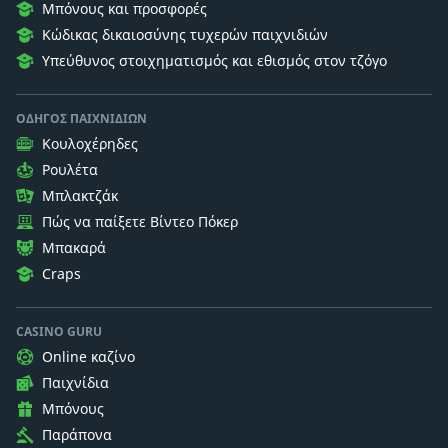
exactly as requested.
Μπόνους και προσφορές
However, the Security Department rejected the
Κώδικας δικαιοσύνης τυχερών παιχνιδιών
document and continued sending me the same
Υπεύθυνος στοιχηματισμός και εθισμός στον τζόγο
template message requesting a medical document
confirming that I do not suffer from gambling
ΟΔΗΓΌΣ ΠΑΙΧΝΙΔΙΏΝ
addiction. They did not explain what was wrong with
Κουλοχέρηδες
the document I had already submitted or identify any
Ρουλέτα
specific requirement that had not been met.
Μπλακτζάκ
I contacted customer support again by phone. The
representative advised me to send an email
Πώς να παίξετε Βίντεο Πόκερ
explaining how the issue began and confirming the
Μπακαρά
authenticity of the medical report. I followed this
Craps
advice immediately.
Despite fully cooperating and providing every
CASINO GURU
document requested, I continue to receive repeated
Online καζίνο
template responses without a clear explanation of
Παιχνίδια
why my psychiatrist's report has been rejected.
Μπόνους
This experience has been extremely frustrating. I
Παράπονα
have spent considerable time and money obtaining