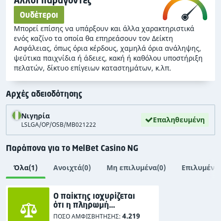
Άλλοι παράγοντες
Ουδέτεροι
Μπορεί επίσης να υπάρξουν και άλλα χαρακτηριστικά
ενός καζίνο τα οποία θα επηρεάσουν τον Δείκτη
Ασφάλειας, όπως όρια κέρδους, χαμηλά όρια ανάληψης,
ψεύτικα παιχνίδια ή άδειες, κακή ή καθόλου υποστήριξη
πελατών, δίκτυο επίγειων καταστημάτων, κ.λπ.
Αρχές αδειοδότησης
Νιγηρία
Επαληθευμένη
LSLGA/OP/OSB/MB021222
Παράπονα για το MelBet Casino NG
Όλα
(1)
Ανοιχτά
(0)
Μη επιλυμένα
(0)
Επιλυμένα
Ο παίκτης ισχυρίζεται
ότι η πληρωμή
καθυστέρησε.
4.219
ΠΟΣΟ ΑΜΦΙΣΒΗΤΗΣΗΣ: