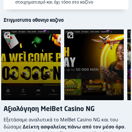
στοιχηματισμό και όχι τόσο στο καζίνο
Στιγμιοτυπα οθονησ καζινο
Αξιολόγηση MelBet Casino NG
Εξετάσαμε αναλυτικά το MelBet Casino NG και του
δώσαμε
Δείκτη ασφαλείας πάνω από τον μέσο όρο
.