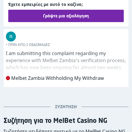
Έχετε εμπειρίες με αυτό το καζίνο;
Γράψτε μια αξιολόγηση
• ΠΡΙΝ ΑΠΌ 2 ΕΒΔΟΜΆΔΕΣ
I am submitting this complaint regarding my
experience with Melbet Zambia's verification process,
which has now been ongoing for almost two weeks.
The issue began on 5th July 2026, when I attempted
Melbet Zambia Withholding My Withdraw
to withdraw funds from my One Click account. While
attempting the withdrawal, I was unexpectedly
logged out of my one click account and was unable to
complete the transaction.
ΣΥΖΉΤΗΣΗ
I immediately contacted Melbet customer support by
phone. During that call, I was advised to send an
Συζήτηση για το MelBet Casino NG
email to their licensing department explaining my
case.
Συζητήστε οτιδήποτε σχετικό με το MelBet Casino NG