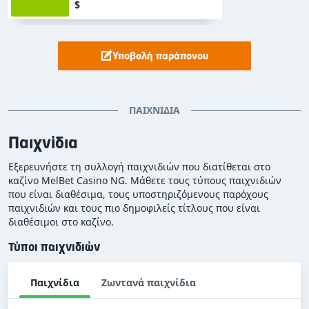
$
Υποβολή παράπονου
ΠΑΙΧΝΊΔΙΑ
Παιχνίδια
Εξερευνήστε τη συλλογή παιχνιδιών που διατίθεται στο
καζίνο MelBet Casino NG. Μάθετε τους τύπους παιχνιδιών
που είναι διαθέσιμα, τους υποστηριζόμενους παρόχους
παιχνιδιών και τους πιο δημοφιλείς τίτλους που είναι
διαθέσιμοι στο καζίνο.
Τύποι παιχνιδιών
Παιχνίδια
Ζωντανά παιχνίδια