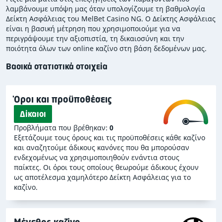
καταφέρετε να κερδίσετε ένα μεγάλο ποσό.
λαμβάνουμε υπόψη μας όταν υπολογίζουμε τη βαθμολογία
Δείκτη Ασφάλειας του MelBet Casino NG. Ο Δείκτης Ασφάλειας
Δεν βρήκαμε
κανένα σχετικό παράπονο
για αυτό το
είναι η βασική μέτρηση που χρησιμοποιούμε για να
καζίνο.
περιγράψουμε την αξιοπιστία, τη δικαιοσύνη και την
ποιότητα όλων των online καζίνο στη βάση δεδομένων μας.
Το MelBet Casino NG έχει Δείκτη ασφάλειας πάνω από
τον μέσο όρο. Του δώσαμε αυτή τη βαθμολογία, διότι
Βασικά στατιστικά στοιχεία
πιστεύουμε ότι έχει πολλά καλά χαρακτηριστικά, αλλά
υπάρχει κάτι που μας εμποδίζει να του δώσουμε
Όροι και προϋποθέσεις
καλύτερη βαθμολογία. Παρ’ όλα αυτά, μπορείτε να
περιμένετε μια γενικότερα καλή εμπειρία παιχνιδιού
Δίκαιοι
σε αυτό το καζίνο.
Προβλήματα που βρέθηκαν:
0
Εξετάζουμε τους όρους και τις προϋποθέσεις κάθε καζίνο
και αναζητούμε άδικους κανόνες που θα μπορούσαν
ενδεχομένως να χρησιμοποιηθούν ενάντια στους
παίκτες. Οι όροι τους οποίους θεωρούμε άδικους έχουν
ως αποτέλεσμα χαμηλότερο Δείκτη Ασφάλειας για το
καζίνο.