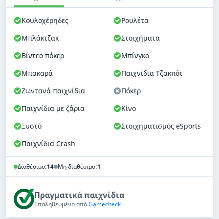
Κουλοχέρηδες
Ρουλέτα
Μπλάκτζακ
Στοιχήματα
Βίντεο πόκερ
Μπίνγκο
Μπακαρά
Παιχνίδια Τζακπότ
Ζωντανά παιχνίδια
Πόκερ
Παιχνίδια με ζάρια
Κίνο
Ξυστό
Στοιχηματισμός eSports
Παιχνίδια Crash
Διαθέσιμο:
14
Μη διαθέσιμο:
1
Πραγματικά παιχνίδια
Επαληθευμένο από
Gamecheck