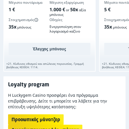
Μέγιστο ποντάρισμα
Μέγιστη εξαργύρωση
Μέγιστο ποντά
1 €
1.000 €
50x
5 €
or
αξία
μπόνους
Στοιχηματισμός
Οδηγίες
Στοιχηματισμό
35x
35x
Ενεργοποίηση στον
μπόνους
μπόνους
λογαριασμό καζίνο
Έλεγχος μπόνους
+21. Κίνδυνος εθισμού και απώλειας περιουσίας. Γραμμή
+21. Κίνδυνος εθισ
βοήθειας ΚΕΘΕΑ: 1114.
βοήθειας ΚΕΘΕΑ: 1
Loyalty program
Η Luckygem Casino προσφέρει ένα πρόγραμμα
επιβράβευσης. Δείτε τι μπορείτε να λάβετε για την
επίτευξη υψηλότερης κατάστασης:
Προσωπικός μάνατζερ