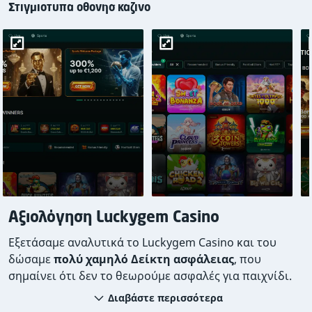
Στιγμιοτυπα οθονησ καζινο
Αξιολόγηση Luckygem Casino
Εξετάσαμε αναλυτικά το Luckygem Casino και του
δώσαμε
πολύ χαμηλό Δείκτη ασφάλειας
, που
σημαίνει ότι δεν το θεωρούμε ασφαλές για παιχνίδι.
Στην αξιολόγησή μας, λάβαμε υπόψη μας τα παράπονα
Διαβάστε περισσότερα
των παικτών του καζίνο, τα εκτιμώμενα έσοδα, την