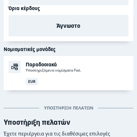
Όρια κέρδους
Άγνωστο
Νομισματικές μονάδες
Παραδοσιακά
Υποστηριζόμενα νομίσματα Fiat.
EUR
ΥΠΟΣΤΉΡΙΞΗ ΠΕΛΑΤΏΝ
Υποστήριξη πελατών
Έχετε περιέργεια για τις διαθέσιμες επιλογές