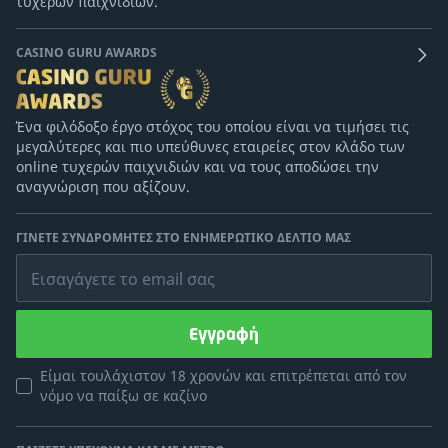
τυχερών παιχνιδιών.
CASINO GURU AWARDS
Ένα φιλόδοξο έργο στόχος του οποίου είναι να τιμήσει τις
μεγαλύτερες και πιο υπεύθυνες εταιρείες στον κλάδο των
online τυχερών παιχνιδιών και να τους αποδώσει την
αναγνώριση που αξίζουν.
ΓΊΝΕΤΕ ΣΥΝΔΡΟΜΗΤΈΣ ΣΤΟ ΕΝΗΜΕΡΩΤΙΚΌ ΔΕΛΤΊΟ ΜΑΣ
Εισαγάγετε το email σας
Εγγραφή
Είμαι τουλάχιστον 18 χρονών και επιτρέπεται από τον
νόμο να παίξω σε καζίνο