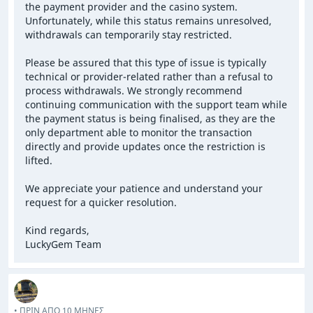
the payment provider and the casino system.
The casino has acknowledged that the funds were
Unfortunately, while this status remains unresolved,
credited and used, yet the withdrawal remains
withdrawals can temporarily stay restricted.
blocked.
Please be assured that this type of issue is typically
technical or provider-related rather than a refusal to
I am requesting that this issue be resolved
process withdrawals. We strongly recommend
immediately and that I am allowed to withdraw my
continuing communication with the support team while
funds.
the payment status is being finalised, as they are the
only department able to monitor the transaction
directly and provide updates once the restriction is
Thank you
lifted.
We appreciate your patience and understand your
request for a quicker resolution.
Kind regards,
LuckyGem Team
• ΠΡΙΝ ΑΠΌ 10 ΜΉΝΕΣ