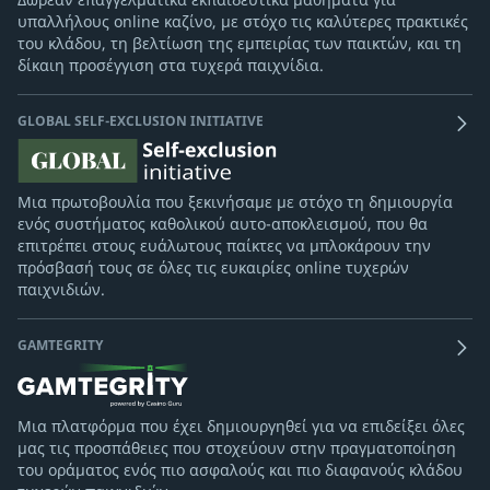
υπαλλήλους online καζίνο, με στόχο τις καλύτερες πρακτικές
του κλάδου, τη βελτίωση της εμπειρίας των παικτών, και τη
δίκαιη προσέγγιση στα τυχερά παιχνίδια.
GLOBAL SELF-EXCLUSION INITIATIVE
Μια πρωτοβουλία που ξεκινήσαμε με στόχο τη δημιουργία
ενός συστήματος καθολικού αυτο-αποκλεισμού, που θα
επιτρέπει στους ευάλωτους παίκτες να μπλοκάρουν την
πρόσβασή τους σε όλες τις ευκαιρίες online τυχερών
παιχνιδιών.
GAMTEGRITY
Μια πλατφόρμα που έχει δημιουργηθεί για να επιδείξει όλες
μας τις προσπάθειες που στοχεύουν στην πραγματοποίηση
του οράματος ενός πιο ασφαλούς και πιο διαφανούς κλάδου