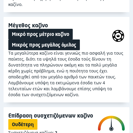
καζίνο.
συγκεκριμένες ενότητες στους Όρους και
Προϋποθέσεις για τα Μπόνους που θεωρούμε ότι
είναι
άδικοι για τους παίκτες του καζίνο
. Οι
Μέγεθος καζίνο
συγκεκριμένοι όροι και προϋποθέσεις μπορεί να
Μικρό προς μέτριο καζίνο
σας δημιουργήσουν κάποιο πρόβλημα, αν
αποφασίσετε να επωφεληθείτε από τα μπόνους ή
Μικρός προς μεγάλος όμιλος
τις προσφορές του καζίνο. Για αυτόν τον λόγο,
Τα μεγαλύτερα καζίνο είναι γενικώς πιο ασφαλή για τους
σας συμβουλεύουμε να βρείτε ένα άλλο καζίνο με
παίκτες, διότι τα υψηλά τους έσοδα τούς δίνουν τη
δίκαιους κανόνες ή να δείξετε τουλάχιστον
δυνατότητα να πληρώνουν ακόμη και τα πολύ μεγάλα
ιδιαίτερη προσοχή στους όρους και
κέρδη χωρίς πρόβλημα, ενώ η ποιότητα τους έχει
αποδειχθεί από τον μεγάλο αριθμό των παικτών τους.
προϋποθέσεις αυτού του καζίνο, αν αποφασίσετε
Λαμβάνουμε υπόψη τα εκτιμώμενα έσοδα των 4
να παίξετε σε αυτό.
τελευταίων ετών και λαμβάνουμε επίσης υπόψη τα
έσοδα των συσχετιζόμενων καζίνο.
Με βάση τις πληροφορίες που συλλέξαμε στην
αξιολόγησή μας για το Luckygem Casino, το καζίνο
Επίδραση συσχετιζόμενων καζίνο
αυτό έχει πολύ χαμηλό Δείκτη ασφάλειας. Δεν σας
προτείνουμε να παίξετε σε αυτό το καζίνο και σας
Ουδέτερη
συμβουλεύουμε να το αποφύγετε.
Συσχετιζόμενα καζίνο:
2