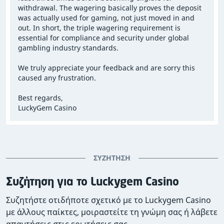
withdrawal. The wagering basically proves the deposit
was actually used for gaming, not just moved in and
out. In short, the triple wagering requirement is
essential for compliance and security under global
gambling industry standards.
We truly appreciate your feedback and are sorry this
caused any frustration.
Best regards,
LuckyGem Casino
ΣΥΖΉΤΗΣΗ
Συζήτηση για το Luckygem Casino
Συζητήστε οτιδήποτε σχετικό με το Luckygem Casino
με άλλους παίκτες, μοιραστείτε τη γνώμη σας ή λάβετε
απαντήσεις στις ερωτήσεις σας.