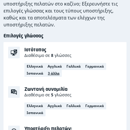
υποστήριξης πελατών στο καζίνο; Εξερευνήστε τις
επιλογές γλώσσας και τους τύπους υποστήριξης,
καθώς και τα αποτελέσματα των ελέγχων της
υποστήριξης πελατών.
Επιλογές γλώσσας
Ιστότοπος
Διαθέσιμο σε
8
γλώσσες
Ελληνικά
Αγγλικά
Γαλλικά
Γερμανικά
Ισπανικά
3 άλλα
Ζωντανή συνομιλία
Διαθέσιμο σε
5
γλώσσες
Ελληνικά
Αγγλικά
Γαλλικά
Γερμανικά
Ισπανικά
Υποστήριξη πελατών: