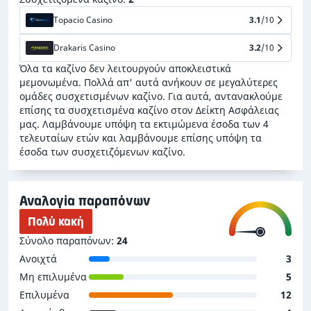
Topacio Casino
3.1
/10
Drakaris Casino
3.2
/10
Όλα τα καζίνο δεν λειτουργούν αποκλειστικά
μεμονωμένα. Πολλά απ' αυτά ανήκουν σε μεγαλύτερες
ομάδες συσχετισμένων καζίνο. Για αυτά, αντανακλούμε
επίσης τα συσχετισμένα καζίνο στον Δείκτη Ασφάλειας
μας. Λαμβάνουμε υπόψη τα εκτιμώμενα έσοδα των 4
τελευταίων ετών και λαμβάνουμε επίσης υπόψη τα
έσοδα των συσχετιζόμενων καζίνο.
Αναλογία παραπόνων
Πολύ κακή
Σύνολο παραπόνων:
24
Ανοιχτά
3
Μη επιλυμένα
5
Επιλυμένα
12