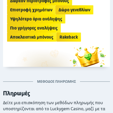
Δωρεάν περιστροφές μπόνους
Επιστροφή χρημάτων
Δώρο γενεθλίων
Υψηλότερα όρια ανάληψης
Πιο γρήγορες αναλήψεις
Αποκλειστικά μπόνους
Rakeback
ΜΈΘΟΔΟΙ ΠΛΗΡΩΜΉΣ
Πληρωμές
Δείτε μια επισκόπηση των μεθόδων πληρωμής που
υποστηρίζονται από το Luckygem Casino, μαζί με τα