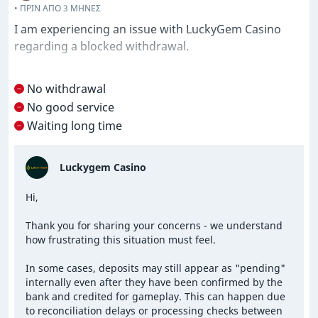
• ΠΡΙΝ ΑΠΌ 3 ΜΉΝΕΣ
I am experiencing an issue with LuckyGem Casino
regarding a blocked withdrawal.
I made a deposit of €100, which was successfully
No withdrawal
processed and confirmed by my bank several days
No good service
ago. I was also able to use these funds to play,
Waiting long time
confirming that the deposit was credited to my
account.
Luckygem Casino
However, I am unable to submit a withdrawal request
Hi,
because the system still marks the deposit as
"pending". This is blocking access to my funds.
Thank you for sharing your concerns - we understand
how frustrating this situation must feel.
Customer support has repeatedly stated that the
issue is with the payment provider or another
In some cases, deposits may still appear as "pending"
internally even after they have been confirmed by the
department, but no timeframe or resolution has
bank and credited for gameplay. This can happen due
been provided despite several days passing.
to reconciliation delays or processing checks between