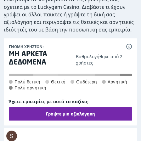
σχετικά με το Luckygem Casino. Διαβάστε τι έχουν
γράψει οι άλλοι παίκτες ή γράψτε τη δική σας
αξιολόγηση και περιγράψτε τις θετικές και αρνητικές
ιδιότητές του με βάση την προσωπική σας εμπειρία.
ΓΝΏΜΗ ΧΡΗΣΤΏΝ:
ΜΗ ΑΡΚΕΤΆ
Βαθμολογήθηκε από 2
ΔΕΔΟΜΈΝΑ
χρήστες
Πολύ θετική
Θετική
Ουδέτερη
Αρνητική
Πολύ αρνητική
Έχετε εμπειρίες με αυτό το καζίνο;
Γράψτε μια αξιολόγηση