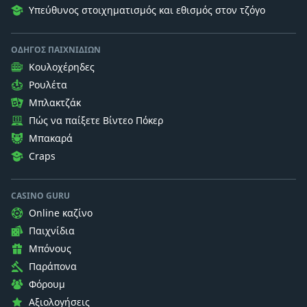
Υπεύθυνος στοιχηματισμός και εθισμός στον τζόγο
ΟΔΗΓΌΣ ΠΑΙΧΝΙΔΙΏΝ
Κουλοχέρηδες
Ρουλέτα
Μπλακτζάκ
Πώς να παίξετε Βίντεο Πόκερ
Μπακαρά
Craps
CASINO GURU
Online καζίνο
Παιχνίδια
Μπόνους
Παράπονα
Φόρουμ
Αξιολογήσεις