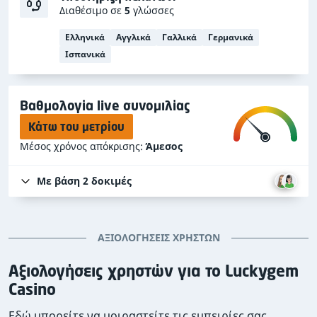
Διαθέσιμο σε
5
γλώσσες
Ελληνικά
Αγγλικά
Γαλλικά
Γερμανικά
Ισπανικά
Βαθμολογία live συνομιλίας
Κάτω του μετρίου
Μέσος χρόνος απόκρισης:
Άμεσος
Με βάση
2
δοκιμές
ΑΞΙΟΛΟΓΉΣΕΙΣ ΧΡΗΣΤΏΝ
Αξιολογήσεις χρηστών για το Luckygem
Casino
Εδώ μπορείτε να μοιραστείτε τις εμπειρίες σας