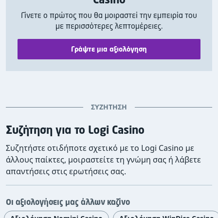
Γίνετε ο πρώτος που θα μοιραστεί την εμπειρία του
με περισσότερες λεπτομέρειες.
Γράψτε μια αξιολόγηση
ΣΥΖΉΤΗΣΗ
Συζήτηση για το Logi Casino
Συζητήστε οτιδήποτε σχετικό με το Logi Casino με
άλλους παίκτες, μοιραστείτε τη γνώμη σας ή λάβετε
απαντήσεις στις ερωτήσεις σας.
Οι αξιολογήσεις μας άλλων καζίνο