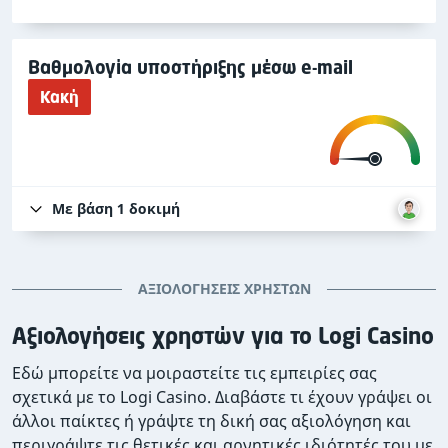
Βαθμολογία υποστήριξης μέσω e-mail
Κακή
Με βάση
1
δοκιμή
ΑΞΙΟΛΟΓΉΣΕΙΣ ΧΡΗΣΤΏΝ
Αξιολογήσεις χρηστών για το Logi Casino
Εδώ μπορείτε να μοιραστείτε τις εμπειρίες σας
σχετικά με το Logi Casino. Διαβάστε τι έχουν γράψει οι
άλλοι παίκτες ή γράψτε τη δική σας αξιολόγηση και
περιγράψτε τις θετικές και αρνητικές ιδιότητές του με