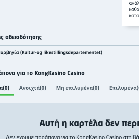
ανάλ
καθό
κατα
ς αδειοδότησης
ορβηγία (Kultur-og likestillingsdepartementet)
πονα για το KongKasino Casino
α
(0)
Ανοιχτά
(0)
Μη επιλυμένα
(0)
Επιλυμένα
(
Αυτή η καρτέλα δεν περ
Δεν έχουμε παράπονα για το KongKasino Casino στη βά