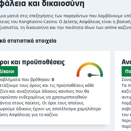
 μεταχείριση και ότι θα έχετε μια απολαυστική εμπειρία 
φάλεια και δικαιοσύνη
 μια ματιά στις επεξηγήσεις των παραγόντων που λαμβάνουμε υπ
ειας του KongKasino Casino. Ο Δείκτης Ασφάλειας είναι η βασικ
ξιοπιστία, τη δικαιοσύνη και την ποιότητα όλων των online καζί
κά στατιστικά στοιχεία
ροι και προϋποθέσεις
Αν
Δίκαιοι
Πο
ροβλήματα που βρέθηκαν:
0
Σύν
ετάζουμε τους όρους και τις προϋποθέσεις κάθε
Τα π
ζίνο και αναζητούμε άδικους κανόνες που θα
καζί
ορούσαν ενδεχομένως να χρησιμοποιηθούν
αντι
άντια στους παίκτες. Οι όροι τους οποίους
Λαμβ
ωρούμε άδικους έχουν ως αποτέλεσμα χαμηλότερο
σοβα
ίκτη Ασφάλειας για το καζίνο.
του 
περι
παρ