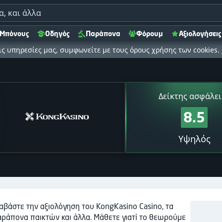
Μπόνους
Οδηγός
Παράπονα
Φόρουμ
Αξιολογήσεις
ις υπηρεσίες μας, συμφωνείτε με τους όρους χρήσης των cookies.
Δείκτης ασφάλει
8.5
Υψηλός
αβάστε την αξιολόγηση του KongKasino Casino, τα
ράπονα παικτών και άλλα. Μάθετε γιατί το θεωρούμε