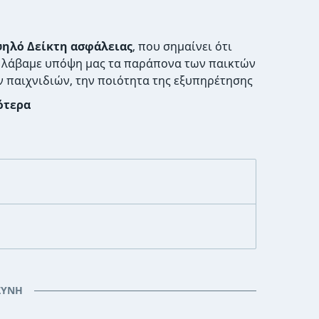
ηλό Δείκτη ασφάλειας
, που σημαίνει ότι
ας, λάβαμε υπόψη μας τα παράπονα των παικτών
ων παιχνιδιών, την ποιότητα της εξυπηρέτησης
τα όρια ανάληψης και κέρδους, καθώς και
ότερα
άτω, για να μάθετε περισσότερα σχετικά με
sino Casino είναι ένα
μικρότερο online
είναι ένας σημαντικός παράγοντας, καθώς τα
 τα μεγάλα κέρδη, ενώ τα μικρότερα καζίνο
 να κερδίσετε ένα μεγάλο ποσό.
αξιολόγηση, μπορούμε συμπερασματικά να
ΣΎΝΗ
ζίνο. Μπορείτε να περιμένετε ότι θα λάβετε