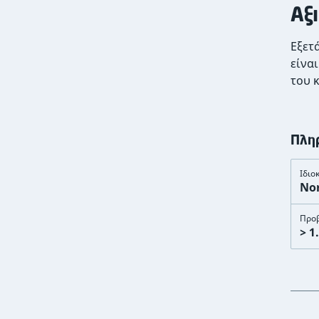
Αξ
Εξετ
είνα
του 
πελα
άλλο
αυτό 
Πληρ
Σύμφ
Ιδιο
καζί
Nor
μεγα
ενδε
Προβ
> 1
Δεν 
Με β
πούμ