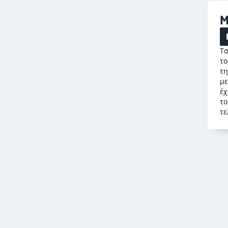
Μ
Τα
το
τη
με
έχ
το
τε