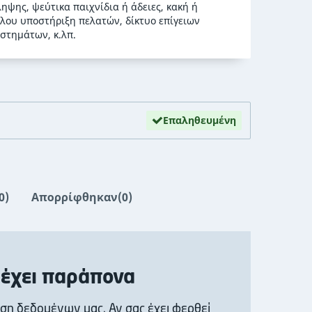
ηψης, ψεύτικα παιχνίδια ή άδειες, κακή ή
λου υποστήριξη πελατών, δίκτυο επίγειων
στημάτων, κ.λπ.
Επαληθευμένη
0)
Απορρίφθηκαν
(0)
ιέχει παράπονα
ση δεδομένων μας. Αν σας έχει φερθεί