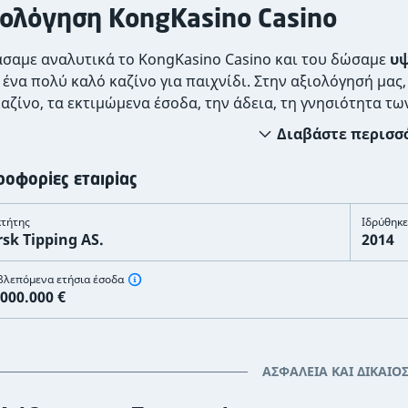
ιολόγηση KongKasino Casino
άσαμε αναλυτικά το KongKasino Casino και του δώσαμε
υψ
ι ένα πολύ καλό καζίνο για παιχνίδι. Στην αξιολόγησή μ
καζίνο, τα εκτιμώμενα έσοδα, την άδεια, τη γνησιότητα τ
τών, το πόσο δίκαιοι είναι οι όροι και οι προϋποθέσεις, 
Διαβάστε περισσ
υς παράγοντες. Διαβάστε την πλήρη αξιολόγησή μας παρακ
το καζίνο.
οφορίες εταιρίας
ωνα με τις έρευνες και τους υπολογισμούς μας, το KongKa
κτήτης
Ιδρύθηκε
νο
όσον αφορά τα συνολικά έσοδα. Τα έσοδα ενός καζίνο 
sk Tipping AS.
2014
λύτερα καζίνο δεν έχουν συνήθως πρόβλημα να πληρώνουν
χομένως να μην μπορούν να σας πληρώσουν αν καταφέρετε
λεπόμενα ετήσια έσοδα
.000.000 €
βρήκαμε
κανένα σχετικό παράπονο
για αυτό το καζίνο.
άση όλες τις πληροφορίες που αναφέραμε σε αυτήν την 
ΑΣΦΆΛΕΙΑ ΚΑΙ ΔΙΚΑΙΟ
ε ότι το KongKasino Casino είναι ένα πολύ καλό online κα