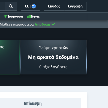
EL
|
Είσοδος
Εγγραφή
Τουρνουά
News
Μάθετε περισσότερα
Αποδοχή
ας
Γνώμη χρηστών
Μη αρκετά δεδομένα
0 αξιολογήσεις
Επίσκεψη