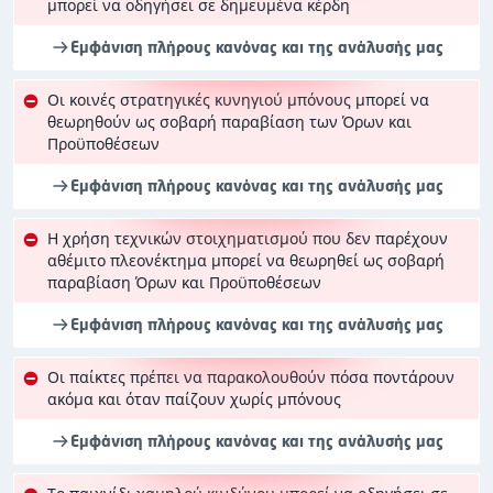
μπορεί να οδηγήσει σε δημευμένα κέρδη
Εμφάνιση πλήρους κανόνας και της ανάλυσής μας
Οι κοινές στρατηγικές κυνηγιού μπόνους μπορεί να
θεωρηθούν ως σοβαρή παραβίαση των Όρων και
Προϋποθέσεων
Εμφάνιση πλήρους κανόνας και της ανάλυσής μας
Η χρήση τεχνικών στοιχηματισμού που δεν παρέχουν
αθέμιτο πλεονέκτημα μπορεί να θεωρηθεί ως σοβαρή
παραβίαση Όρων και Προϋποθέσεων
Εμφάνιση πλήρους κανόνας και της ανάλυσής μας
Οι παίκτες πρέπει να παρακολουθούν πόσα ποντάρουν
ακόμα και όταν παίζουν χωρίς μπόνους
Εμφάνιση πλήρους κανόνας και της ανάλυσής μας