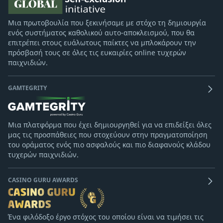
Μια πρωτοβουλία που ξεκινήσαμε με στόχο τη δημιουργία
ενός συστήματος καθολικού αυτο-αποκλεισμού, που θα
επιτρέπει στους ευάλωτους παίκτες να μπλοκάρουν την
πρόσβασή τους σε όλες τις ευκαιρίες online τυχερών
παιχνιδιών.
GAMTEGRITY
Μια πλατφόρμα που έχει δημιουργηθεί για να επιδείξει όλες
μας τις προσπάθειες που στοχεύουν στην πραγματοποίηση
του οράματος ενός πιο ασφαλούς και πιο διαφανούς κλάδου
τυχερών παιχνιδιών.
CASINO GURU AWARDS
Ένα φιλόδοξο έργο στόχος του οποίου είναι να τιμήσει τις