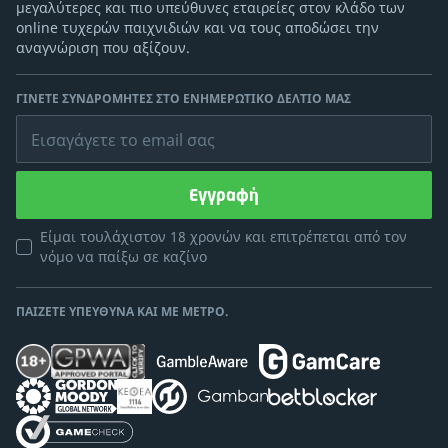
μεγαλύτερες και πιο υπεύθυνες εταιρείες στον κλάδο των
online τυχερών παιχνιδιών και να τους αποδώσει την
αναγνώριση που αξίζουν.
ΓΊΝΕΤΕ ΣΥΝΔΡΟΜΗΤΈΣ ΣΤΟ ΕΝΗΜΕΡΩΤΙΚΌ ΔΕΛΤΊΟ ΜΑΣ
Εισαγάγετε το email σας
Εγγραφή
Είμαι τουλάχιστον 18 χρονών και επιτρέπεται από τον
νόμο να παίξω σε καζίνο
ΠΑΊΖΕΤΕ ΥΠΕΎΘΥΝΑ ΚΑΙ ΜΕ ΜΈΤΡΟ.