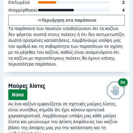
Επιλυμένα
2
Απορρίφθηκαν
4
Περιήγηση στα παράπονα
Τα παράπονα των παικτών υποδηλώνουν ότι το καζίνο
δεν φέρεται σωστά στους παίκτες ή ότι δεν αντιμετωπίζει
σωστά ορισμένες καταστάσεις. Λαμβάνουμε υπόψη μας
τον αριθμό και τη σοβαρότητα των παραπόνων σε σχέση
με το μέγεθος του καζίνο, καθώς είναι αναμενόμενο ότι
τα καζίνο με περισσότερους παίκτες θα έχουν επίσης
περισσότερα παράπονα.
0x
Μαύρες λίστες
None
Αν ένα καζίνο εμφανίζεται σε σχετικές μαύρες λίστες,
είναι συνήθως σημάδι ότι έχει κάποια αρνητικά
χαρακτηριστικά. Λαμβάνουμε υπόψη μας κάθε μαύρη
λίστα και μειώνουμε τον Δείκτη Ασφάλειας του καζίνο
βάσει της άποψης μας για την κατάσταση και τη