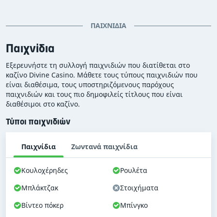
ΠΑΙΧΝΊΔΙΑ
Παιχνίδια
Εξερευνήστε τη συλλογή παιχνιδιών που διατίθεται στο
καζίνο Divine Casino. Μάθετε τους τύπους παιχνιδιών που
είναι διαθέσιμα, τους υποστηριζόμενους παρόχους
παιχνιδιών και τους πιο δημοφιλείς τίτλους που είναι
διαθέσιμοι στο καζίνο.
Τύποι παιχνιδιών
Παιχνίδια
Ζωντανά παιχνίδια
Κουλοχέρηδες
Ρουλέτα
Μπλάκτζακ
Στοιχήματα
Βίντεο πόκερ
Μπίνγκο