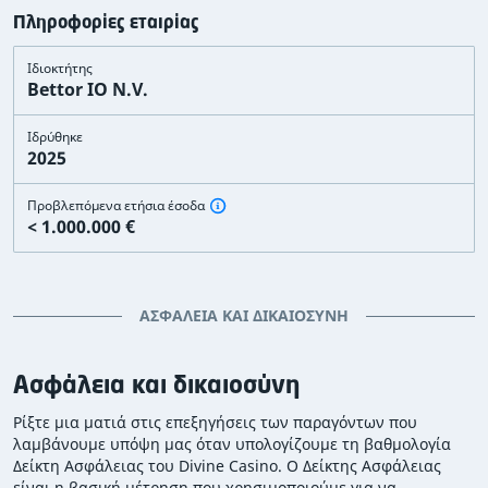
έσοδα, την άδεια, τη γνησιότητα των παιχνιδιών, την
Πληροφορίες εταιρίας
ποιότητα της εξυπηρέτησης πελατών, το πόσο δίκαιοι
Ιδιοκτήτης
είναι οι όροι και οι προϋποθέσεις, τα όρια ανάληψης
Bettor IO N.V.
και κέρδους, καθώς και άλλους παράγοντες. Διαβάστε
την πλήρη αξιολόγησή μας παρακάτω, για να μάθετε
Ιδρύθηκε
περισσότερα σχετικά με αυτό το καζίνο.
2025
Σύμφωνα με τις έρευνες και τους υπολογισμούς μας,
Προβλεπόμενα ετήσια έσοδα
το Divine Casino είναι ένα
μικρότερο online καζίνο
< 1.000.000 €
όσον αφορά τα συνολικά έσοδα. Τα έσοδα ενός καζίνο
είναι ένας σημαντικός παράγοντας, καθώς τα
μεγαλύτερα καζίνο δεν έχουν συνήθως πρόβλημα να
ΑΣΦΆΛΕΙΑ ΚΑΙ ΔΙΚΑΙΟΣΎΝΗ
πληρώνουν τα μεγάλα κέρδη, ενώ τα μικρότερα καζίνο
ενδεχομένως να μην μπορούν να σας πληρώσουν αν
καταφέρετε να κερδίσετε ένα μεγάλο ποσό.
Ασφάλεια και δικαιοσύνη
Το Divine Casino έχει ψεύτικη άδεια.
Το καζίνο
Ρίξτε μια ματιά στις επεξηγήσεις των παραγόντων που
λαμβάνουμε υπόψη μας όταν υπολογίζουμε τη βαθμολογία
λειτουργεί σαν να έχει πραγματική άδεια, όμως
Δείκτη Ασφάλειας του Divine Casino. Ο Δείκτης Ασφάλειας
εξετάζοντάς το προσεκτικότερα, διαπιστώσαμε ότι
είναι η βασική μέτρηση που χρησιμοποιούμε για να