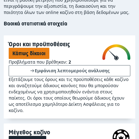
είτε η άδεια δεν είναι πλέον έγκυρη ή ότι παραπέμπει
περιγράψουμε την αξιοπιστία, τη δικαιοσύνη και την
σε έναν ψεύτικο ιστότοπο που προσπαθεί να μιμηθεί
ποιότητα όλων των online καζίνο στη βάση δεδομένων μας.
μια άδεια από μια πραγματική αρχή αδειοδότησης.
Βασικά στατιστικά στοιχεία
Δεν βρήκαμε
κανένα σχετικό παράπονο
για αυτό το
καζίνο.
Όροι και προϋποθέσεις
Κάπως δίκαιοι
Προειδοποίηση:
Το Divine Casino έχει
Προβλήματα που βρέθηκαν:
2
συγκεκριμένες ενότητες στους Όρους και
Προϋποθέσεις για τα Μπόνους που θεωρούμε ότι
Εμφάνιση λεπτομερούς ανάλυσης
είναι
άδικοι για τους παίκτες του καζίνο
. Οι
Εξετάζουμε τους όρους και τις προϋποθέσεις κάθε καζίνο
και αναζητούμε άδικους κανόνες που θα μπορούσαν
συγκεκριμένοι όροι και προϋποθέσεις μπορεί να
ενδεχομένως να χρησιμοποιηθούν ενάντια στους
σας δημιουργήσουν κάποιο πρόβλημα, αν
παίκτες. Οι όροι τους οποίους θεωρούμε άδικους έχουν
αποφασίσετε να επωφεληθείτε από τα μπόνους ή
ως αποτέλεσμα χαμηλότερο Δείκτη Ασφάλειας για το
τις προσφορές του καζίνο. Για αυτόν τον λόγο,
καζίνο.
σας συμβουλεύουμε να βρείτε ένα άλλο καζίνο με
δίκαιους κανόνες ή να δείξετε τουλάχιστον
ιδιαίτερη προσοχή στους όρους και
Μέγεθος καζίνο
προϋποθέσεις αυτού του καζίνο, αν αποφασίσετε