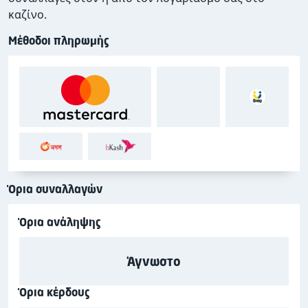
καζίνο.
Μέθοδοι πληρωμής
Όρια συναλλαγών
Όρια ανάληψης
Άγνωστο
Όρια κέρδους