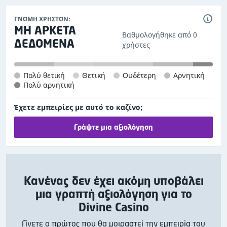
ΓΝΏΜΗ ΧΡΗΣΤΏΝ:
ΜΗ ΑΡΚΕΤΆ
Βαθμολογήθηκε από 0
ΔΕΔΟΜΈΝΑ
χρήστες
Πολύ θετική
Θετική
Ουδέτερη
Αρνητική
Πολύ αρνητική
Έχετε εμπειρίες με αυτό το καζίνο;
Γράψτε μια αξιολόγηση
Κανένας δεν έχει ακόμη υποβάλει
μια γραπτή αξιολόγηση για το
Divine Casino
Γίνετε ο πρώτος που θα μοιραστεί την εμπειρία του