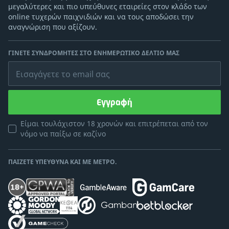
μεγαλύτερες και πιο υπεύθυνες εταιρείες στον κλάδο των
online τυχερών παιχνιδιών και να τους αποδώσει την
αναγνώριση που αξίζουν.
ΓΊΝΕΤΕ ΣΥΝΔΡΟΜΗΤΈΣ ΣΤΟ ΕΝΗΜΕΡΩΤΙΚΌ ΔΕΛΤΊΟ ΜΑΣ
Εισαγάγετε το email σας
Εγγραφή
Είμαι τουλάχιστον 18 χρονών και επιτρέπεται από τον
νόμο να παίξω σε καζίνο
ΠΑΊΖΕΤΕ ΥΠΕΎΘΥΝΑ ΚΑΙ ΜΕ ΜΈΤΡΟ.