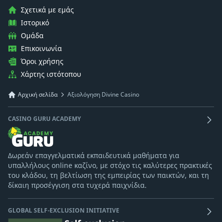
Σχετικά με εμάς
Ιστορικό
Ομάδα
Επικοινωνία
Όροι χρήσης
Χάρτης ιστότοπου
Αρχική σελίδα
Αξιολόγηση Divine Casino
CASINO GURU ACADEMY
Δωρεάν επαγγελματικά εκπαιδευτικά μαθήματα για
υπαλλήλους online καζίνο, με στόχο τις καλύτερες πρακτικές
του κλάδου, τη βελτίωση της εμπειρίας των παικτών, και τη
δίκαιη προσέγγιση στα τυχερά παιχνίδια.
GLOBAL SELF-EXCLUSION INITIATIVE