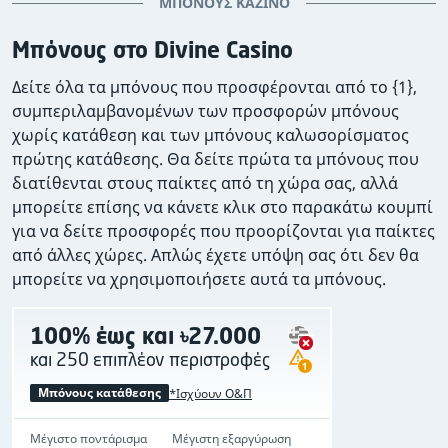
ΜΠΌΝΟΥΣ ΚΑΖΊΝΟ
Μπόνους στο Divine Casino
Δείτε όλα τα μπόνους που προσφέρονται από το {1},
συμπεριλαμβανομένων των προσφορών μπόνους
χωρίς κατάθεση και των μπόνους καλωσορίσματος
πρώτης κατάθεσης. Θα δείτε πρώτα τα μπόνους που
διατίθενται στους παίκτες από τη χώρα σας, αλλά
μπορείτε επίσης να κάνετε κλικ στο παρακάτω κουμπί
για να δείτε προσφορές που προορίζονται για παίκτες
από άλλες χώρες. Απλώς έχετε υπόψη σας ότι δεν θα
μπορείτε να χρησιμοποιήσετε αυτά τα μπόνους.
100% έως και ৳27.000
και 250 επιπλέον περιστροφές
1
Μπόνους κατάθεσης
*Ισχύουν Ο&Π
Μέγιστο ποντάρισμα
Μέγιστη εξαργύρωση