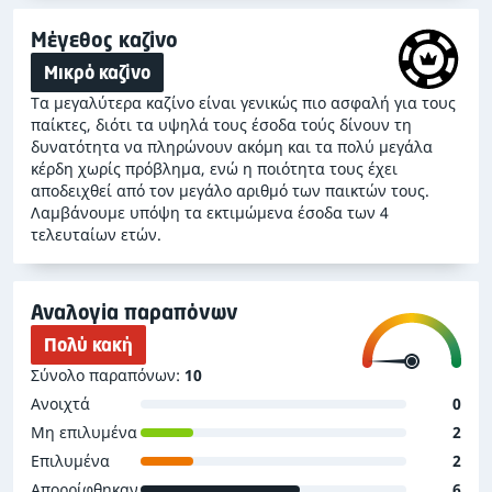
σας συμβουλεύουμε να βρείτε ένα άλλο καζίνο με
Μέγεθος καζίνο
δίκαιους κανόνες ή να δείξετε τουλάχιστον
ιδιαίτερη προσοχή στους όρους και
Μικρό καζίνο
προϋποθέσεις αυτού του καζίνο, αν αποφασίσετε
Τα μεγαλύτερα καζίνο είναι γενικώς πιο ασφαλή για τους
να παίξετε σε αυτό.
παίκτες, διότι τα υψηλά τους έσοδα τούς δίνουν τη
δυνατότητα να πληρώνουν ακόμη και τα πολύ μεγάλα
κέρδη χωρίς πρόβλημα, ενώ η ποιότητα τους έχει
Όπως προαναφέραμε, έχουμε δώσει στο Dazzlehand
αποδειχθεί από τον μεγάλο αριθμό των παικτών τους.
Casino Δείκτη ασφαλείας κάτω από τον μέσο όρο. Αυτό
Λαμβάνουμε υπόψη τα εκτιμώμενα έσοδα των 4
τελευταίων ετών.
σημαίνει ότι αν και δεν είναι ένα εντελώς κακό καζίνο,
έχει ορισμένα αρνητικά χαρακτηριστικά εξαιτίας των
οποίων σάς συμβουλεύουμε να βρείτε ένα καλύτερο
Αναλογία παραπόνων
online καζίνο για παιχνίδι.
Πολύ κακή
Σύνολο παραπόνων:
10
Ανοιχτά
0
Μη επιλυμένα
2
Επιλυμένα
2
Απορρίφθηκαν
6