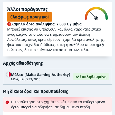
Άλλοι παράγοντες
Ελαφρώς αρνητικοί
Χαμηλό όριο ανάληψης: 7.000 € / μήνα
Μπορεί επίσης να υπάρξουν και άλλα χαρακτηριστικά
ενός καζίνο τα οποία θα επηρεάσουν τον Δείκτη
Ασφάλειας, όπως όρια κέρδους, χαμηλά όρια ανάληψης,
ψεύτικα παιχνίδια ή άδειες, κακή ή καθόλου υποστήριξη
πελατών, δίκτυο επίγειων καταστημάτων, κ.λπ.
Αρχές αδειοδότησης
Μάλτα (Malta Gaming Authority)
Επαληθευμένη
MGA/B2C/233/2013
Μη δίκαιοι όροι και προϋποθέσεις
Η τοποθέτηση στοιχημάτων κάτω από το καθορισμένο
όριο μπορεί να οδηγήσει σε δημευμένα κέρδη