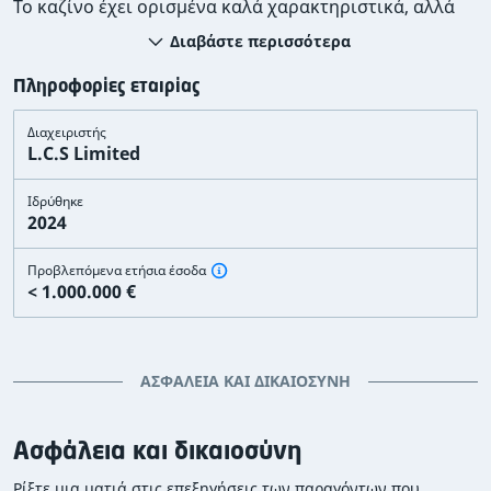
Το καζίνο έχει ορισμένα καλά χαρακτηριστικά, αλλά
έχει επίσης πολλά αρνητικά χαρακτηριστικά εξαιτίας
Διαβάστε περισσότερα
των οποίων είναι καλύτερο να επιλέξετε ένα άλλο
καζίνο. Στην αξιολόγησή μας, λάβαμε υπόψη μας τα
Πληροφορίες εταιρίας
παράπονα των παικτών του καζίνο, τα εκτιμώμενα
Διαχειριστής
έσοδα, την άδεια, τη γνησιότητα των παιχνιδιών, την
L.C.S Limited
ποιότητα της εξυπηρέτησης πελατών, το πόσο δίκαιοι
είναι οι όροι και οι προϋποθέσεις, τα όρια ανάληψης
Ιδρύθηκε
και κέρδους, καθώς και άλλους παράγοντες. Διαβάστε
2024
την πλήρη αξιολόγησή μας παρακάτω, για να μάθετε
περισσότερα σχετικά με αυτό το καζίνο.
Προβλεπόμενα ετήσια έσοδα
< 1.000.000 €
Σύμφωνα με τις έρευνες και τους υπολογισμούς μας,
το Dazzlehand Casino είναι ένα
μικρότερο online
καζίνο
όσον αφορά τα συνολικά έσοδα. Τα έσοδα ενός
ΑΣΦΆΛΕΙΑ ΚΑΙ ΔΙΚΑΙΟΣΎΝΗ
καζίνο είναι ένας σημαντικός παράγοντας, καθώς τα
μεγαλύτερα καζίνο δεν έχουν συνήθως πρόβλημα να
πληρώνουν τα μεγάλα κέρδη, ενώ τα μικρότερα καζίνο
Ασφάλεια και δικαιοσύνη
ενδεχομένως να μην μπορούν να σας πληρώσουν αν
Ρίξτε μια ματιά στις επεξηγήσεις των παραγόντων που