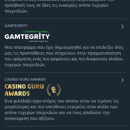
πρόσβασή τους σε όλες τις ευκαιρίες online τυχερών
παιχνιδιών.
GAMTEGRITY
Μια πλατφόρμα που έχει δημιουργηθεί για να επιδείξει όλες
μας τις προσπάθειες που στοχεύουν στην πραγματοποίηση
του οράματος ενός πιο ασφαλούς και πιο διαφανούς κλάδου
τυχερών παιχνιδιών.
CASINO GURU AWARDS
Ένα φιλόδοξο έργο στόχος του οποίου είναι να τιμήσει τις
μεγαλύτερες και πιο υπεύθυνες εταιρείες στον κλάδο των
online τυχερών παιχνιδιών και να τους αποδώσει την
αναγνώριση που αξίζουν.