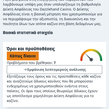
καταφέρετε να κερδίσετε ένα μεγάλο ποσό.
λαμβάνουμε υπόψη μας όταν υπολογίζουμε τη βαθμολογία
Δείκτη Ασφάλειας του Dazzlehand Casino. Ο Δείκτης
Αυτή τη στιγμή, έχουμε
2 παράπονα για αυτό το
Ασφάλειας είναι η βασική μέτρηση που χρησιμοποιούμε για
καζίνο
στη βάση δεδομένων μας. Εξαιτίας αυτών των
να περιγράψουμε την αξιοπιστία, τη δικαιοσύνη και την
παραπόνων, δώσαμε σε αυτό το καζίνο
701
ποιότητα όλων των online καζίνο στη βάση δεδομένων μας.
αρνητικούς πόντους
συνολικά. Μπορείτε να βρείτε
Βασικά στατιστικά στοιχεία
περισσότερες πληροφορίες σχετικά με όλα τα
παράπονα και τους αρνητικούς πόντους στο τμήμα
«Επεξήγηση του Δείκτη ασφάλειας» αυτής της
Όροι και προϋποθέσεις
αξιολόγησης.
Κάπως δίκαιοι
Προβλήματα που βρέθηκαν:
7
Προειδοποίηση:
Το Dazzlehand Casino έχει
Εμφάνιση λεπτομερούς ανάλυσης
συγκεκριμένες ενότητες στους Όρους και
Εξετάζουμε τους όρους και τις προϋποθέσεις κάθε καζίνο
Προϋποθέσεις για τα Μπόνους που θεωρούμε ότι
και αναζητούμε άδικους κανόνες που θα μπορούσαν
είναι
άδικοι για τους παίκτες του καζίνο
. Οι
ενδεχομένως να χρησιμοποιηθούν ενάντια στους
συγκεκριμένοι όροι και προϋποθέσεις μπορεί να
παίκτες. Οι όροι τους οποίους θεωρούμε άδικους έχουν
σας δημιουργήσουν κάποιο πρόβλημα, αν
ως αποτέλεσμα χαμηλότερο Δείκτη Ασφάλειας για το
καζίνο.
αποφασίσετε να επωφεληθείτε από τα μπόνους ή
τις προσφορές του καζίνο. Για αυτόν τον λόγο,