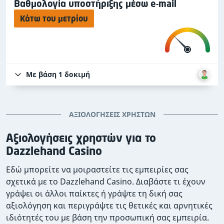
Βαθμολογία υποστήριξης μέσω e-mail
Κάτω του μετρίου
Με βάση
1
δοκιμή
ΑΞΙΟΛΟΓΉΣΕΙΣ ΧΡΗΣΤΏΝ
Αξιολογήσεις χρηστών για το
Dazzlehand Casino
Εδώ μπορείτε να μοιραστείτε τις εμπειρίες σας
σχετικά με το Dazzlehand Casino. Διαβάστε τι έχουν
γράψει οι άλλοι παίκτες ή γράψτε τη δική σας
αξιολόγηση και περιγράψτε τις θετικές και αρνητικές
ιδιότητές του με βάση την προσωπική σας εμπειρία.