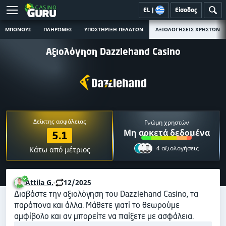
EL
|
Είσοδος
ΜΠΌΝΟΥΣ
ΠΛΗΡΩΜΈΣ
ΥΠΟΣΤΉΡΙΞΗ ΠΕΛΑΤΏΝ
ΑΞΙΟΛΟΓΉΣΕΙΣ ΧΡΗΣΤΏΝ
Αξιολόγηση Dazzlehand Casino
Δείκτης ασφάλειας
Γνώμη χρηστών
Μη αρκετά δεδομένα
5.1
4 αξιολογήσεις
Κάτω από μέτριος
Attila G.
12/2025
Διαβάστε την αξιολόγηση του Dazzlehand Casino, τα
παράπονα και άλλα. Μάθετε γιατί το θεωρούμε
αμφίβολο και αν μπορείτε να παίξετε με ασφάλεια.