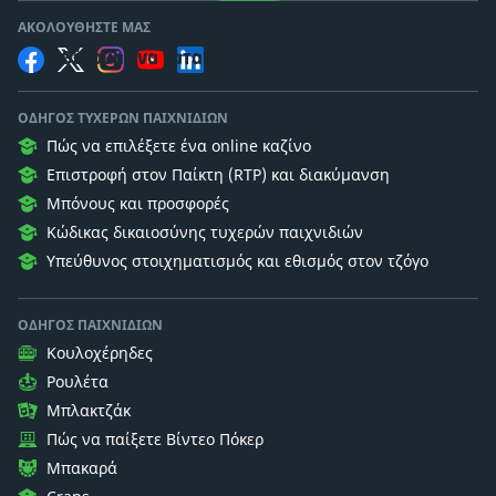
handled my case in the end, and I appreciate their
Casino Guru
ΑΚΟΛΟΥΘΉΣΤΕ ΜΑΣ
assistance. However, my stance remains unchanged
then it was approved, so my account was verified on
Θέλουμε να κατανοείτε τα τυχερά παιχνίδια.
—I will not continue playing in casinos that lack
February 18th, 2025
transparent KYC processes and fail to provide
effective customer support.
by email. Now I requested a withdrawal, which was
ΟΔΗΓΌΣ ΤΥΧΕΡΏΝ ΠΑΙΧΝΙΔΙΏΝ
canceled. The reason was that I should upload a selfie
Πώς να επιλέξετε ένα online καζίνο
with my ID, even though my account was verified.
Επιστροφή στον Παίκτη (RTP) και διακύμανση
Μπόνους και προσφορές
Now I uploaded my ID selfie but nothing happened.
Κώδικας δικαιοσύνης τυχερών παιχνιδιών
According to support my ID selfie should have been
Υπεύθυνος στοιχηματισμός και εθισμός στον τζόγο
checked within 24 hours
ΟΔΗΓΌΣ ΠΑΙΧΝΙΔΙΏΝ
Now the 24 hours are over and nothing has
Κουλοχέρηδες
happened
Ρουλέτα
Chat is offline
Μπλακτζάκ
Πώς να παίξετε Βίντεο Πόκερ
Update 02/20/2025 1:11 p.m. now I received another
Μπακαρά
email my ID selfie was approved. Now I wanted to pay