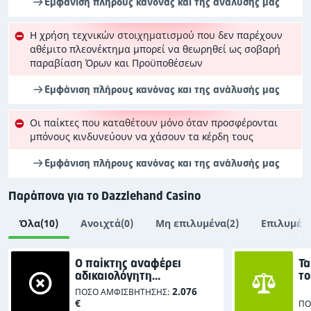
Εμφάνιση πλήρους κανόνας και της ανάλυσής μας
Η χρήση τεχνικών στοιχηματισμού που δεν παρέχουν
αθέμιτο πλεονέκτημα μπορεί να θεωρηθεί ως σοβαρή
παραβίαση Όρων και Προϋποθέσεων
Εμφάνιση πλήρους κανόνας και της ανάλυσής μας
Οι παίκτες που καταθέτουν μόνο όταν προσφέρονται
μπόνους κινδυνεύουν να χάσουν τα κέρδη τους
Εμφάνιση πλήρους κανόνας και της ανάλυσής μας
Παράπονα για το Dazzlehand Casino
Όλα
(10)
Ανοιχτά
(0)
Μη επιλυμένα
(2)
Επιλυμέν
Ο παίκτης αναφέρει
Τα
αδικαιολόγητη
το
δήμευση κερδών.
α
2.076
ΠΟΣΟ ΑΜΦΙΣΒΗΤΗΣΗΣ:
επ
€
ΠΟ