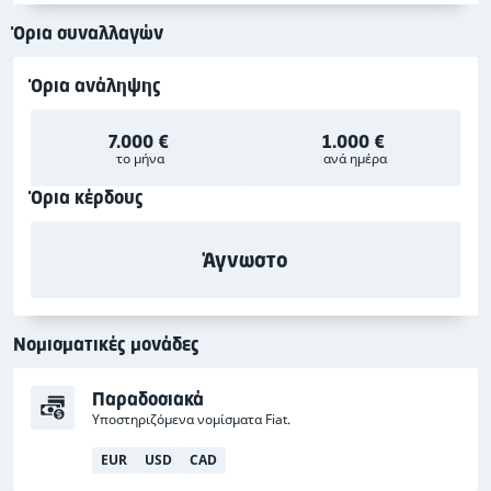
Όρια συναλλαγών
Όρια ανάληψης
7.000 €
1.000 €
το μήνα
ανά ημέρα
Όρια κέρδους
Άγνωστο
Νομισματικές μονάδες
Παραδοσιακά
Υποστηριζόμενα νομίσματα Fiat.
EUR
USD
CAD