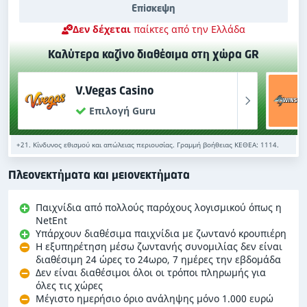
Επίσκεψη
Δεν δέχεται
παίκτες από την Ελλάδα
Καλύτερα καζίνο διαθέσιμα στη χώρα GR
V.Vegas Casino
Επιλογή Guru
+21. Κίνδυνος εθισμού και απώλειας περιουσίας. Γραμμή βοήθειας ΚΕΘΕΑ: 1114.
Πλεονεκτήματα και μειονεκτήματα
Παιχνίδια από πολλούς παρόχους λογισμικού όπως η
NetEnt
Υπάρχουν διαθέσιμα παιχνίδια με ζωντανό κρουπιέρη
Η εξυπηρέτηση μέσω ζωντανής συνομιλίας δεν είναι
διαθέσιμη 24 ώρες το 24ωρο, 7 ημέρες την εβδομάδα
Δεν είναι διαθέσιμοι όλοι οι τρόποι πληρωμής για
όλες τις χώρες
Μέγιστο ημερήσιο όριο ανάληψης μόνο 1.000 ευρώ