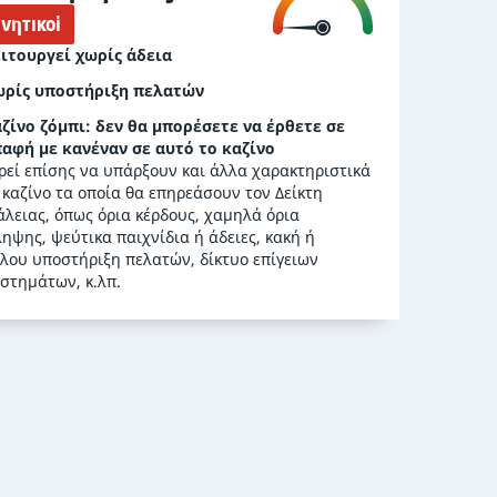
νητικοί
ιτουργεί χωρίς άδεια
ωρίς υποστήριξη πελατών
ζίνο ζόμπι
: δεν θα μπορέσετε να έρθετε σε
αφή με κανέναν σε αυτό το καζίνο
εί επίσης να υπάρξουν και άλλα χαρακτηριστικά
 καζίνο τα οποία θα επηρεάσουν τον Δείκτη
λειας, όπως όρια κέρδους, χαμηλά όρια
ηψης, ψεύτικα παιχνίδια ή άδειες, κακή ή
λου υποστήριξη πελατών, δίκτυο επίγειων
στημάτων, κ.λπ.