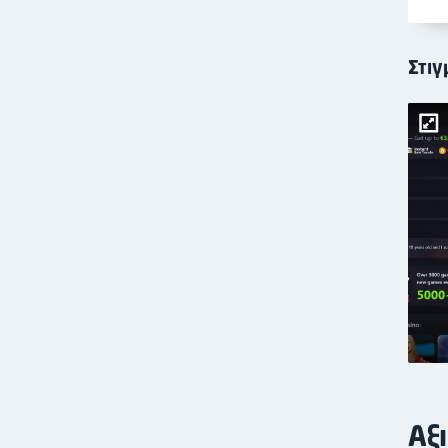
Στιγ
Αξ