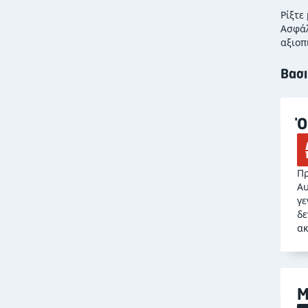
επίλ
Ρίξτε
Ασφάλ
αξιοπ
Όπως
αυτό
Βασι
συμβ
Ό
Π
Αυ
γε
δε
ακ
Μ