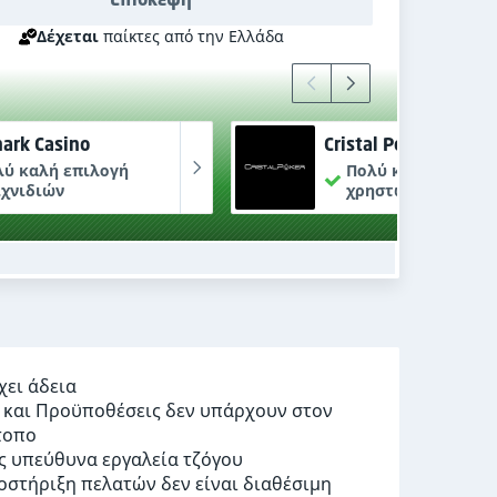
Δέχεται
παίκτες από την Ελλάδα
ark Casino
Cristal Poker Casino
λύ καλή επιλογή
Πολύ καλή βαθμολ
ιχνιδιών
χρηστών
χει άδεια
 και Προϋποθέσεις δεν υπάρχουν στον
τοπο
ς υπεύθυνα εργαλεία τζόγου
οστήριξη πελατών δεν είναι διαθέσιμη