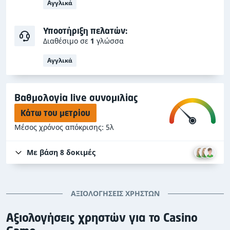
Αγγλικά
Υποστήριξη πελατών:
Διαθέσιμο σε
1
γλώσσα
Αγγλικά
Βαθμολογία live συνομιλίας
Κάτω του μετρίου
Μέσος χρόνος απόκρισης: 5λ
Με βάση
8
δοκιμές
ΑΞΙΟΛΟΓΉΣΕΙΣ ΧΡΗΣΤΏΝ
Αξιολογήσεις χρηστών για το Casino