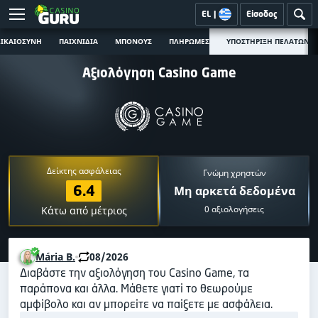
EL
|
Είσοδος
ΔΙΚΑΙΟΣΎΝΗ
ΠΑΙΧΝΊΔΙΑ
ΜΠΌΝΟΥΣ
ΠΛΗΡΩΜΈΣ
ΥΠΟΣΤΉΡΙΞΗ ΠΕΛΑΤΏΝ
Αξιολόγηση Casino Game
Δείκτης ασφάλειας
Γνώμη χρηστών
6.4
Μη αρκετά δεδομένα
0 αξιολογήσεις
Κάτω από μέτριος
Mária B.
08/2026
Διαβάστε την αξιολόγηση του Casino Game, τα
παράπονα και άλλα. Μάθετε γιατί το θεωρούμε
αμφίβολο και αν μπορείτε να παίξετε με ασφάλεια.