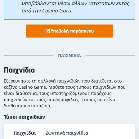
υποβάλλονται μέσω άλλων ιστότοπων εκτός
από την Casino Guru.
Υποβολή παράπονου
ΠΑΙΧΝΊΔΙΑ
Παιχνίδια
Εξερευνήστε τη συλλογή παιχνιδιών που διατίθεται στο
καζίνο Casino Game. Μάθετε τους τύπους παιχνιδιών που
είναι διαθέσιμα, τους υποστηριζόμενους παρόχους
παιχνιδιών και τους πιο δημοφιλείς τίτλους που είναι
διαθέσιμοι στο καζίνο.
Τύποι παιχνιδιών
Παιχνίδια
Ζωντανά παιχνίδια