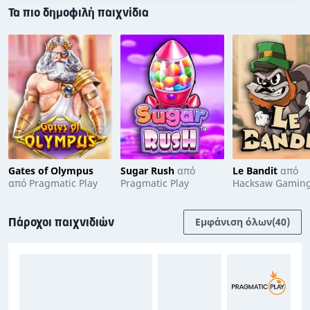
Τα πιο δημοφιλή παιχνίδια
Gates of Olympus
Sugar Rush
από
Le Bandit
από
από Pragmatic Play
Pragmatic Play
Hacksaw Gamin
Πάροχοι παιχνιδιών
Εμφάνιση όλων
(40)