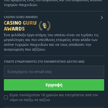
τυχερών παιχνιδιών.
CASINO GURU AWARDS
Ένα φιλόδοξο έργο στόχος του οποίου είναι να τιμήσει τις
μεγαλύτερες και πιο υπεύθυνες εταιρείες στον κλάδο των
online τυχερών παιχνιδιών και να τους αποδώσει την
αναγνώριση που αξίζουν.
ΓΊΝΕΤΕ ΣΥΝΔΡΟΜΗΤΈΣ ΣΤΟ ΕΝΗΜΕΡΩΤΙΚΌ ΔΕΛΤΊΟ ΜΑΣ
Εισαγάγετε το email σας
Εγγραφή
Είμαι τουλάχιστον 18 χρονών και επιτρέπεται από τον
νόμο να παίξω σε καζίνο