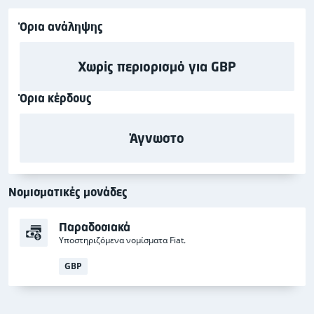
Όρια ανάληψης
Χωρίς περιορισμό για GBP
Όρια κέρδους
Άγνωστο
Νομισματικές μονάδες
Παραδοσιακά
Υποστηριζόμενα νομίσματα Fiat.
GBP