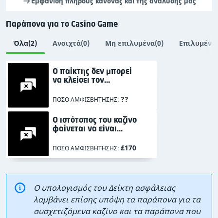
Εμφάνιση πλήρους κανόνας και της ανάλυσής μας
Παράπονα για το Casino Game
Όλα
(2)
Ανοιχτά
(0)
Μη επιλυμένα
(0)
Επιλυμένα
Ο παίκτης δεν μπορεί
να κλείσει τον
λογαριασμό του.
??
ΠΟΣΟ ΑΜΦΙΣΒΗΤΗΣΗΣ:
Ο ιστότοπος του καζίνο
φαίνεται να είναι
εκτός σύνδεσης.
£170
ΠΟΣΟ ΑΜΦΙΣΒΗΤΗΣΗΣ:
Ο υπολογισμός του Δείκτη ασφάλειας
λαμβάνει επίσης υπόψη τα παράπονα για τα
συσχετιζόμενα καζίνο και τα παράπονα που