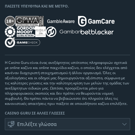
ΠΑΊΖΕΤΕ ΥΠΕΎΘΥΝΑ ΚΑΙ ΜΕ ΜΈΤΡΟ.
Η Casino Guru είναι ένας ανεξάρτητος ιστότοπος πληροφοριών σχετικά
με online καζίνο και online παιχνίδια καζίνο, ο οποίος δεν ελέγχεται από
κανέναν διαχειριστή στοιχηματισμού ή άλλον οργανισμό. Όλες οι
αξιολογήσεις και οι οδηγοί μας δημιουργούνται αξιόπιστα, σύμφωνα με
τις καλύτερες γνώσεις και την καλύτερη κρίση των μελών της ομάδας των
ανεξάρτητων ειδικών μας. Ωστόσο, προορίζονται μόνο για
πληροφοριακούς σκοπούς και δεν πρέπει να θεωρούνται νομική
συμβουλή. Θα πρέπει πάντα να βεβαιώνεστε ότι πληροίτε όλες τις
κανονιστικές απαιτήσεις πριν παίξετε σε οποιοδήποτε καζίνο επιλέξετε.
CASINO GURU ΣΕ ΆΛΛΕΣ ΓΛΏΣΣΕΣ
Επιλέξτε γλώσσα