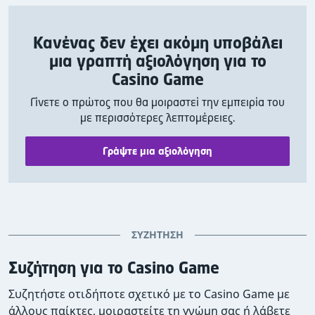
Κανένας δεν έχει ακόμη υποβάλει
μια γραπτή αξιολόγηση για το
Casino Game
Γίνετε ο πρώτος που θα μοιραστεί την εμπειρία του
με περισσότερες λεπτομέρειες.
Γράψτε μια αξιολόγηση
ΣΥΖΉΤΗΣΗ
Συζήτηση για το Casino Game
Συζητήστε οτιδήποτε σχετικό με το Casino Game με
άλλους παίκτες, μοιραστείτε τη γνώμη σας ή λάβετε