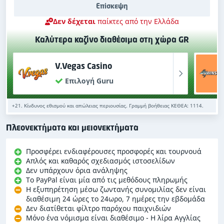
Επίσκεψη
Δεν δέχεται
παίκτες από την Ελλάδα
Καλύτερα καζίνο διαθέσιμα στη χώρα GR
V.Vegas Casino
Επιλογή Guru
+21. Κίνδυνος εθισμού και απώλειας περιουσίας. Γραμμή βοήθειας ΚΕΘΕΑ: 1114.
Πλεονεκτήματα και μειονεκτήματα
Προσφέρει ενδιαφέρουσες προσφορές και τουρνουά
Απλός και καθαρός σχεδιασμός ιστοσελίδων
Δεν υπάρχουν όρια ανάληψης
Το PayPal είναι μία από τις μεθόδους πληρωμής
Η εξυπηρέτηση μέσω ζωντανής συνομιλίας δεν είναι
διαθέσιμη 24 ώρες το 24ωρο, 7 ημέρες την εβδομάδα
Δεν διατίθεται φίλτρο παρόχου παιχνιδιών
Μόνο ένα νόμισμα είναι διαθέσιμο - Η λίρα Αγγλίας