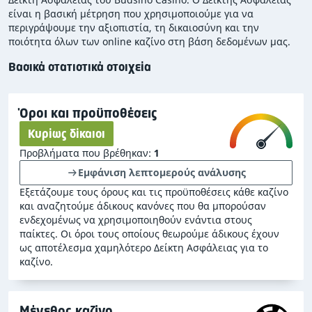
είναι η βασική μέτρηση που χρησιμοποιούμε για να
περιγράψουμε την αξιοπιστία, τη δικαιοσύνη και την
Προειδοποίηση:
Το Budsino Casino έχει
ποιότητα όλων των online καζίνο στη βάση δεδομένων μας.
συγκεκριμένες ενότητες στους Όρους και
Προϋποθέσεις για τα Μπόνους που θεωρούμε ότι
Βασικά στατιστικά στοιχεία
είναι
άδικοι για τους παίκτες του καζίνο
. Οι
συγκεκριμένοι όροι και προϋποθέσεις μπορεί να
Όροι και προϋποθέσεις
σας δημιουργήσουν κάποιο πρόβλημα, αν
αποφασίσετε να επωφεληθείτε από τα μπόνους ή
Κυρίως δίκαιοι
τις προσφορές του καζίνο. Για αυτόν τον λόγο,
Προβλήματα που βρέθηκαν:
1
σας συμβουλεύουμε να βρείτε ένα άλλο καζίνο με
Εμφάνιση λεπτομερούς ανάλυσης
δίκαιους κανόνες ή να δείξετε τουλάχιστον
Εξετάζουμε τους όρους και τις προϋποθέσεις κάθε καζίνο
ιδιαίτερη προσοχή στους όρους και
και αναζητούμε άδικους κανόνες που θα μπορούσαν
προϋποθέσεις αυτού του καζίνο, αν αποφασίσετε
ενδεχομένως να χρησιμοποιηθούν ενάντια στους
να παίξετε σε αυτό.
παίκτες. Οι όροι τους οποίους θεωρούμε άδικους έχουν
ως αποτέλεσμα χαμηλότερο Δείκτη Ασφάλειας για το
καζίνο.
Με βάση όλες τις πληροφορίες που αναφέραμε σε
αυτήν την αξιολόγηση, μπορούμε συμπερασματικά να
πούμε ότι το Budsino Casino είναι ένα πολύ καλό
Μέγεθος καζίνο