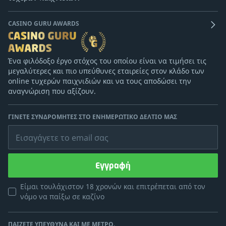
CASINO GURU AWARDS
Ένα φιλόδοξο έργο στόχος του οποίου είναι να τιμήσει τις
μεγαλύτερες και πιο υπεύθυνες εταιρείες στον κλάδο των
online τυχερών παιχνιδιών και να τους αποδώσει την
αναγνώριση που αξίζουν.
ΓΊΝΕΤΕ ΣΥΝΔΡΟΜΗΤΈΣ ΣΤΟ ΕΝΗΜΕΡΩΤΙΚΌ ΔΕΛΤΊΟ ΜΑΣ
Εισαγάγετε το email σας
Εγγραφή
Είμαι τουλάχιστον 18 χρονών και επιτρέπεται από τον
νόμο να παίξω σε καζίνο
ΠΑΊΖΕΤΕ ΥΠΕΎΘΥΝΑ ΚΑΙ ΜΕ ΜΈΤΡΟ.