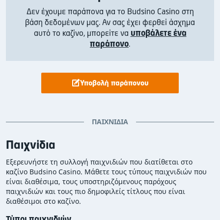
Δεν έχουμε παράπονα για το Budsino Casino στη
βάση δεδομένων μας. Αν σας έχει φερθεί άσχημα
αυτό το καζίνο, μπορείτε να
υποβάλετε ένα
παράπονο
.
Υποβολή παράπονου
ΠΑΙΧΝΊΔΙΑ
Παιχνίδια
Εξερευνήστε τη συλλογή παιχνιδιών που διατίθεται στο
καζίνο Budsino Casino. Μάθετε τους τύπους παιχνιδιών που
είναι διαθέσιμα, τους υποστηριζόμενους παρόχους
παιχνιδιών και τους πιο δημοφιλείς τίτλους που είναι
διαθέσιμοι στο καζίνο.
Τύποι παιχνιδιών