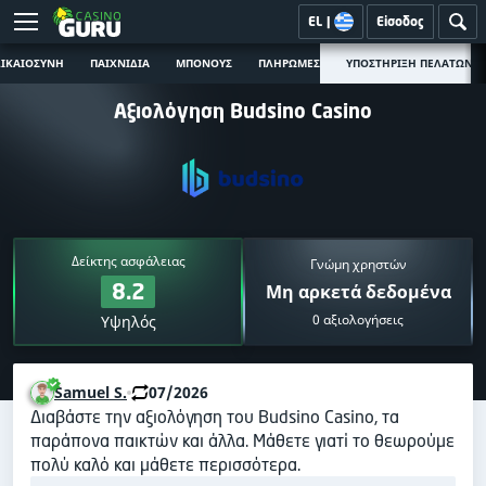
EL
|
Είσοδος
ΔΙΚΑΙΟΣΎΝΗ
ΠΑΙΧΝΊΔΙΑ
ΜΠΌΝΟΥΣ
ΠΛΗΡΩΜΈΣ
ΥΠΟΣΤΉΡΙΞΗ ΠΕΛΑΤΏΝ
Αξιολόγηση Budsino Casino
Δείκτης ασφάλειας
Γνώμη χρηστών
8.2
Μη αρκετά δεδομένα
0 αξιολογήσεις
Υψηλός
Samuel S.
07/2026
Διαβάστε την αξιολόγηση του Budsino Casino, τα
παράπονα παικτών και άλλα. Μάθετε γιατί το θεωρούμε
πολύ καλό και μάθετε περισσότερα.