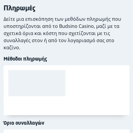
Πληρωμές
Δείτε μια επισκόπηση των μεθόδων πληρωμής που
υποστηρίζονται από το Budsino Casino, μαζί με τα
σχετικά όρια και κόστη που σχετίζονται με τις
συναλλαγές στον ή από τον λογαριασμό σας στο
καζίνο.
Μέθοδοι πληρωμής
Όρια συναλλαγών