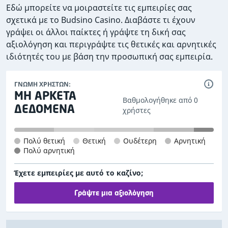
Εδώ μπορείτε να μοιραστείτε τις εμπειρίες σας
σχετικά με το Budsino Casino. Διαβάστε τι έχουν
γράψει οι άλλοι παίκτες ή γράψτε τη δική σας
αξιολόγηση και περιγράψτε τις θετικές και αρνητικές
ιδιότητές του με βάση την προσωπική σας εμπειρία.
ΓΝΏΜΗ ΧΡΗΣΤΏΝ:
ΜΗ ΑΡΚΕΤΆ
Βαθμολογήθηκε από 0
ΔΕΔΟΜΈΝΑ
χρήστες
Πολύ θετική
Θετική
Ουδέτερη
Αρνητική
Πολύ αρνητική
Έχετε εμπειρίες με αυτό το καζίνο;
Γράψτε μια αξιολόγηση