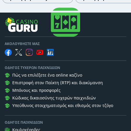
Casino Guru
ΑΚΟΛΟΥΘΉΣΤΕ ΜΑΣ
Θέλουμε να κατανοείτε τα τυχερά παιχνίδια.
ΟΔΗΓΌΣ ΤΥΧΕΡΏΝ ΠΑΙΧΝΙΔΙΏΝ
Πώς να επιλέξετε ένα online καζίνο
Επιστροφή στον Παίκτη (RTP) και διακύμανση
Μπόνους και προσφορές
Κώδικας δικαιοσύνης τυχερών παιχνιδιών
Υπεύθυνος στοιχηματισμός και εθισμός στον τζόγο
ΟΔΗΓΌΣ ΠΑΙΧΝΙΔΙΏΝ
Κουλοχέρηδες