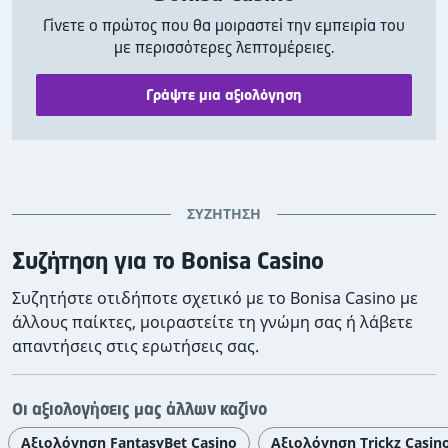
Γίνετε ο πρώτος που θα μοιραστεί την εμπειρία του
με περισσότερες λεπτομέρειες.
Γράψτε μια αξιολόγηση
ΣΥΖΉΤΗΣΗ
Συζήτηση για το Bonisa Casino
Συζητήστε οτιδήποτε σχετικό με το Bonisa Casino με
άλλους παίκτες, μοιραστείτε τη γνώμη σας ή λάβετε
απαντήσεις στις ερωτήσεις σας.
Οι αξιολογήσεις μας άλλων καζίνο
Αξιολόγηση FantasyBet Casino
Αξιολόγηση Trickz Casin