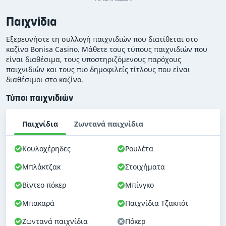
Παιχνίδια
Εξερευνήστε τη συλλογή παιχνιδιών που διατίθεται στο
καζίνο Bonisa Casino. Μάθετε τους τύπους παιχνιδιών που
είναι διαθέσιμα, τους υποστηριζόμενους παρόχους
παιχνιδιών και τους πιο δημοφιλείς τίτλους που είναι
διαθέσιμοι στο καζίνο.
Τύποι παιχνιδιών
Παιχνίδια
Ζωντανά παιχνίδια
Κουλοχέρηδες
Ρουλέτα
Μπλάκτζακ
Στοιχήματα
Βίντεο πόκερ
Μπίνγκο
Μπακαρά
Παιχνίδια Τζακπότ
Ζωντανά παιχνίδια
Πόκερ