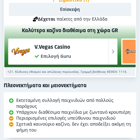
Επίσκεψη
Δέχεται
παίκτες από την Ελλάδα
Καλύτερα καζίνο διαθέσιμα στη χώρα GR
V.Vegas Casino
Επιλογή Guru
+21. Κίνδυνος εθισμού και απώλειας περιουσίας. Γραμμή βοήθειας ΚΕΘΕΑ: 1114.
Πλεονεκτήματα και μειονεκτήματα
Εκτεταμένη συλλογή παιχνιδιών από πολλούς
παρόχους
Υπάρχουν διαθέσιμα παιχνίδια με ζωντανό κρουπιέρη
Περιορισμένες επιλογές υπεύθυνου παιχνιδιού
Σχετικά καινούριο καζίνο, δεν έχει αποδείξει ακόμη τη
φήμη του