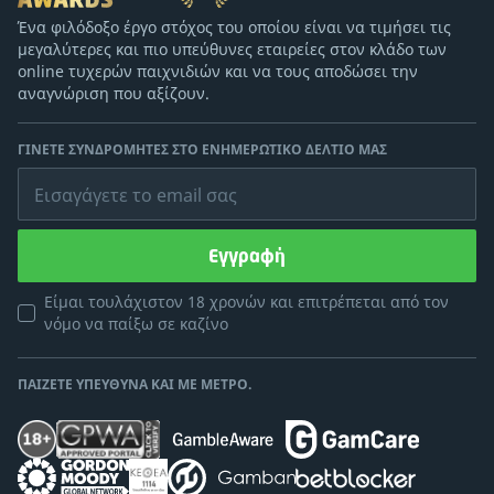
Ένα φιλόδοξο έργο στόχος του οποίου είναι να τιμήσει τις
μεγαλύτερες και πιο υπεύθυνες εταιρείες στον κλάδο των
online τυχερών παιχνιδιών και να τους αποδώσει την
αναγνώριση που αξίζουν.
ΓΊΝΕΤΕ ΣΥΝΔΡΟΜΗΤΈΣ ΣΤΟ ΕΝΗΜΕΡΩΤΙΚΌ ΔΕΛΤΊΟ ΜΑΣ
Εισαγάγετε το email σας
Εγγραφή
Είμαι τουλάχιστον 18 χρονών και επιτρέπεται από τον
νόμο να παίξω σε καζίνο
ΠΑΊΖΕΤΕ ΥΠΕΎΘΥΝΑ ΚΑΙ ΜΕ ΜΈΤΡΟ.