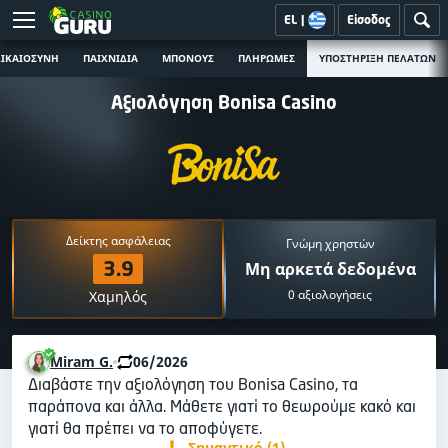
EL
|
Είσοδος
ΔΙΚΑΙΟΣΎΝΗ
ΠΑΙΧΝΊΔΙΑ
ΜΠΌΝΟΥΣ
ΠΛΗΡΩΜΈΣ
ΥΠΟΣΤΉΡΙΞΗ ΠΕΛΑΤΏΝ
Αξιολόγηση Bonisa Casino
Δείκτης ασφάλειας
Γνώμη χρηστών
3.9
Μη αρκετά δεδομένα
0 αξιολογήσεις
Χαμηλός
Miram G.
06/2026
Διαβάστε την αξιολόγηση του Bonisa Casino, τα
παράπονα και άλλα. Μάθετε γιατί το θεωρούμε κακό και
γιατί θα πρέπει να το αποφύγετε.
Σημαντικό (1)