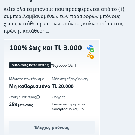
Δείτε όλα τα μπόνους που προσφέρονται από το {1},
συμπεριλαμβανομένων των προσφορών μπόνους
χωρίς κατάθεση και των μπόνους καλωσορίσματος
πρώτης κατάθεσης.
100% έως και TL 3.000
1
Μπόνους κατάθεσης
*Ισχύουν Ο&Π
Μέγιστο ποντάρισμα
Μέγιστη εξαργύρωση
Μη καθορισμένο
TL 20.000
Στοιχηματισμός
Οδηγίες
25x
Ενεργοποίηση στον
μπόνους
λογαριασμό καζίνο
Έλεγχος μπόνους