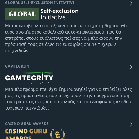
GLOBAL SELF-EXCLUSION INITIATIVE
Μια πρωτοβουλία που ξεκινήσαμε με στόχο τη δημιουργία
ενός συστήματος καθολικού αυτο-αποκλεισμού, που θα
επιτρέπει στους ευάλωτους παίκτες να μπλοκάρουν την
πρόσβασή τους σε όλες τις ευκαιρίες online τυχερών
παιχνιδιών.
GAMTEGRITY
Μια πλατφόρμα που έχει δημιουργηθεί για να επιδείξει όλες
μας τις προσπάθειες που στοχεύουν στην πραγματοποίηση
του οράματος ενός πιο ασφαλούς και πιο διαφανούς κλάδου
τυχερών παιχνιδιών.
CASINO GURU AWARDS