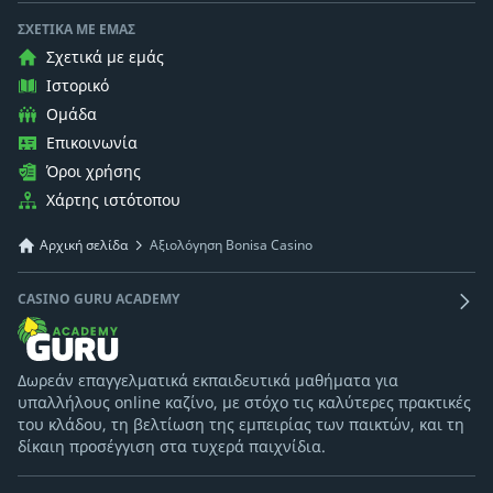
ΣΧΕΤΙΚΆ ΜΕ ΕΜΆΣ
Σχετικά με εμάς
Ιστορικό
Ομάδα
Επικοινωνία
Όροι χρήσης
Χάρτης ιστότοπου
Αρχική σελίδα
Αξιολόγηση Bonisa Casino
CASINO GURU ACADEMY
Δωρεάν επαγγελματικά εκπαιδευτικά μαθήματα για
υπαλλήλους online καζίνο, με στόχο τις καλύτερες πρακτικές
του κλάδου, τη βελτίωση της εμπειρίας των παικτών, και τη
δίκαιη προσέγγιση στα τυχερά παιχνίδια.