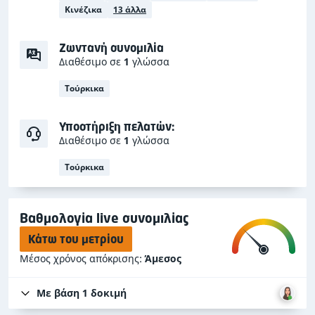
Κινέζικα
13 άλλα
Ζωντανή συνομιλία
Διαθέσιμο σε
1
γλώσσα
Τούρκικα
Υποστήριξη πελατών:
Διαθέσιμο σε
1
γλώσσα
Τούρκικα
Βαθμολογία live συνομιλίας
Κάτω του μετρίου
Μέσος χρόνος απόκρισης:
Άμεσος
Με βάση
1
δοκιμή